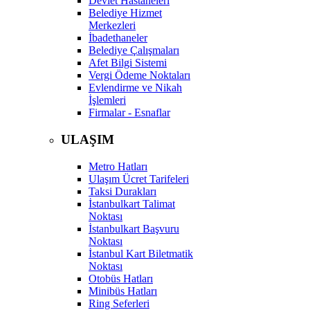
Devlet Hastaneleri
Belediye Hizmet
Merkezleri
İbadethaneler
Belediye Çalışmaları
Afet Bilgi Sistemi
Vergi Ödeme Noktaları
Evlendirme ve Nikah
İşlemleri
Firmalar - Esnaflar
ULAŞIM
Metro Hatları
Ulaşım Ücret Tarifeleri
Taksi Durakları
İstanbulkart Talimat
Noktası
İstanbulkart Başvuru
Noktası
İstanbul Kart Biletmatik
Noktası
Otobüs Hatları
Minibüs Hatları
Ring Seferleri