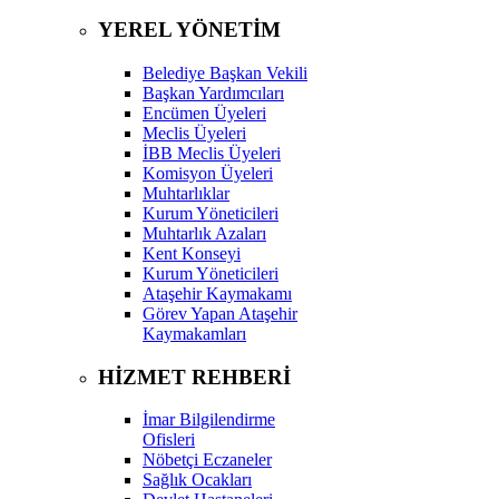
YEREL YÖNETİM
Belediye Başkan Vekili
Başkan Yardımcıları
Encümen Üyeleri
Meclis Üyeleri
İBB Meclis Üyeleri
Komisyon Üyeleri
Muhtarlıklar
Kurum Yöneticileri
Muhtarlık Azaları
Kent Konseyi
Kurum Yöneticileri
Ataşehir Kaymakamı
Görev Yapan Ataşehir
Kaymakamları
HİZMET REHBERİ
İmar Bilgilendirme
Ofisleri
Nöbetçi Eczaneler
Sağlık Ocakları