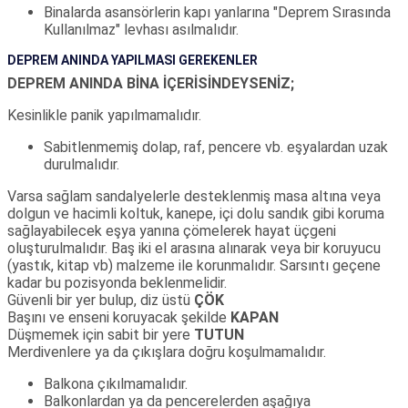
Binalarda asansörlerin kapı yanlarına "Deprem Sırasında
Kullanılmaz" levhası asılmalıdır.
DEPREM ANINDA YAPILMASI GEREKENLER
DEPREM ANINDA BİNA İÇERİSİNDEYSENİZ;
Kesinlikle panik yapılmamalıdır.
Sabitlenmemiş dolap, raf, pencere vb. eşyalardan uzak
durulmalıdır.
Varsa sağlam sandalyelerle desteklenmiş masa altına veya
dolgun ve hacimli koltuk, kanepe, içi dolu sandık gibi koruma
sağlayabilecek eşya yanına çömelerek hayat üçgeni
oluşturulmalıdır. Baş iki el arasına alınarak veya bir koruyucu
(yastık, kitap vb) malzeme ile korunmalıdır. Sarsıntı geçene
kadar bu pozisyonda beklenmelidir.
Güvenli bir yer bulup, diz üstü
ÇÖK
Başını ve enseni koruyacak şekilde
KAPAN
Düşmemek için sabit bir yere
TUTUN
Merdivenlere ya da çıkışlara doğru koşulmamalıdır.
Balkona çıkılmamalıdır.
Balkonlardan ya da pencerelerden aşağıya