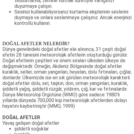
tesisatlarına, zemine vurmak suretiyle varlığınızı
duyurmaya çalışın.
Sesinizi kullanabiliyorsanız kurtarma ekiplerinin seslerini
duymaya ve onlara seslenmeye çalışınız. Ancak enerjinizi
kontrollü kullanın.
DOĞAL AFETLER NELERDİR?
Dünya genelindeki doğal afetler ele alınınca, 31 çeşit doğal
afetin 28 tanesini meteorolojik afetlerin oluşturduğu görülür.
Doğal afetlerin çeşitleri ve önem sıraları ülkeden ülkeye de
değişmektedir. Örneğin, Akdeniz Bölgesinde doğal afetler
kuraklık, seller, orman yangınları, heyelan, dolu fırtınaları, çığlar,
donlardır. Ülkemizde ise en sık görülen meteorolojik karakterli
doğal afetler dolu, sel, taşkın, don, orman yangınları, kuraklık,
şiddetli yağış, şiddetli rüzgâr, yıldırım, çığ, kar ve fırtınalardır.
Dünya Meteoroloji Örgütüne (WMO) göre sadece 1980'li
yıllarda dünyada 700,000 kişi meteorolojik afetlerden dolayı
hayatını kaybetmiştir (MMO, 1999)
DOĞAL AFETLER
Yavaş gelişen doğal afetler
şiddetli soğuklar