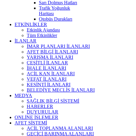
Sarı Dolmuş Hatları
Trafik Yoğunluk
Haritası
Otobüs Durakları
ETKİNLİKLER
Etkinlik Ajandası
Tüm Etkinlikler
İLANLAR
İMAR PLANLARI İLANLARI
AFET BİLGİ İLANLARI
YARIŞMA İLANLARI
ÇEŞİTLİ İLANLAR
İHALE İLANLARI
ACİL KAN İLANLARI
VEFAT İLANLARI
KESİNTİ İLANLARI
BELEDİYE MECLİS İLANLARI
MEDYA
SAĞLIK BİLGİ SİSTEMİ
HABERLER
DUYURULAR
ONLİNE İŞLEMLER
AFET SİSTEMİ
ACİL TOPLANMA ALANLARI
GEÇİCİ BARINMA ALANLARI