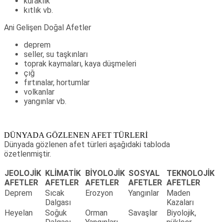
kuraklık
kıtlık vb.
Ani Gelişen Doğal Afetler
deprem
seller, su taşkınları
toprak kaymaları, kaya düşmeleri
çığ
fırtınalar, hortumlar
volkanlar
yangınlar vb.
DÜNYADA GÖZLENEN AFET TÜRLERİ
Dünyada gözlenen afet türleri aşağıdaki tabloda
özetlenmiştir.
JEOLOJİK
KLİMATİK
BİYOLOJİK
SOSYAL
TEKNOLOJİK
AFETLER
AFETLER
AFETLER
AFETLER
AFETLER
Deprem
Sıcak
Erozyon
Yangınlar
Maden
Dalgası
Kazaları
Heyelan
Soğuk
Orman
Savaşlar
Biyolojik,