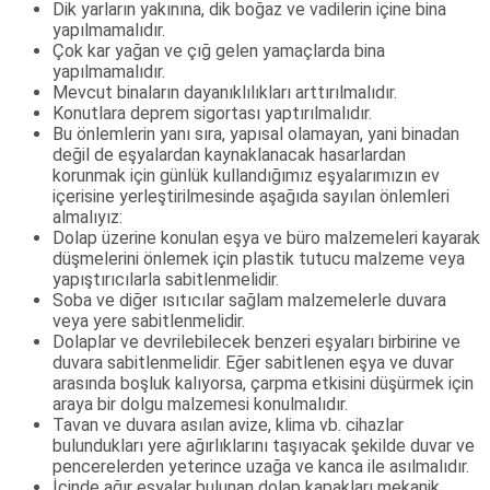
Dik yarların yakınına, dik boğaz ve vadilerin içine bina
yapılmamalıdır.
Çok kar yağan ve çığ gelen yamaçlarda bina
yapılmamalıdır.
Mevcut binaların dayanıklılıkları arttırılmalıdır.
Konutlara deprem sigortası yaptırılmalıdır.
Bu önlemlerin yanı sıra, yapısal olamayan, yani binadan
değil de eşyalardan kaynaklanacak hasarlardan
korunmak için günlük kullandığımız eşyalarımızın ev
içerisine yerleştirilmesinde aşağıda sayılan önlemleri
almalıyız:
Dolap üzerine konulan eşya ve büro malzemeleri kayarak
düşmelerini önlemek için plastik tutucu malzeme veya
yapıştırıcılarla sabitlenmelidir.
Soba ve diğer ısıtıcılar sağlam malzemelerle duvara
veya yere sabitlenmelidir.
Dolaplar ve devrilebilecek benzeri eşyaları birbirine ve
duvara sabitlenmelidir. Eğer sabitlenen eşya ve duvar
arasında boşluk kalıyorsa, çarpma etkisini düşürmek için
araya bir dolgu malzemesi konulmalıdır.
Tavan ve duvara asılan avize, klima vb. cihazlar
bulundukları yere ağırlıklarını taşıyacak şekilde duvar ve
pencerelerden yeterince uzağa ve kanca ile asılmalıdır.
İçinde ağır eşyalar bulunan dolap kapakları mekanik