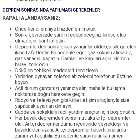
DEPREM SONRASINDA YAPILMASI GEREKENLER
KAPALI ALANDAYSANIZ;
Önce kendi emniyetinizden emin olun.
Sonra çevrenizde yardım edebileceğiniz kimse olup
olmadığını kontrol edin.
Depremlerden sonra çıkan yangınlar oldukça sık görülen
ikincil afetlerdir. Bu nedenle eğer gaz kokusu alırsanız,
gaz vanasını kapatın. Camları ve kapıları açın. Hemen
binayı terk edin.
Dökülen tehlikeli maddeleri temizleyin.
Yerinden oynayan telefon ahizelerini telefonun üstüne
koyun.
Acil durum çantanızı yanınıza alın, mahalle buluşma
noktanıza doğru harekete geçin.
Radyo ve televizyon gibi kitle iletişim araçlarıyla size
yapılacak uyarıları dinleyin.
Cadde ve sokakların acil yardım araçları için boş bırakın.
Her büyük depremden sonra mutlaka artçı depremler
olur. Artçı depremler zaman içerisinde seyrekleşir ve
büyüklükleri azalır. Artçı depremler hasarlı binalarda
zarara yol açabilir. Bu nedenle sarsıntılar tamamen