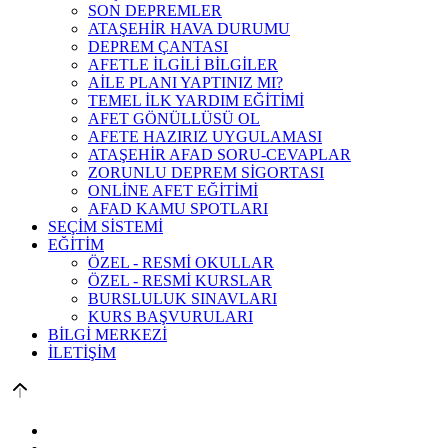
SON DEPREMLER
ATAŞEHİR HAVA DURUMU
DEPREM ÇANTASI
AFETLE İLGİLİ BİLGİLER
AİLE PLANI YAPTINIZ MI?
TEMEL İLK YARDIM EĞİTİMİ
AFET GÖNÜLLÜSÜ OL
AFETE HAZIRIZ UYGULAMASI
ATAŞEHİR AFAD SORU-CEVAPLAR
ZORUNLU DEPREM SİGORTASI
ONLİNE AFET EĞİTİMİ
AFAD KAMU SPOTLARI
SEÇİM SİSTEMİ
EĞİTİM
ÖZEL - RESMİ OKULLAR
ÖZEL - RESMİ KURSLAR
BURSLULUK SINAVLARI
KURS BAŞVURULARI
BİLGİ MERKEZİ
İLETİŞİM