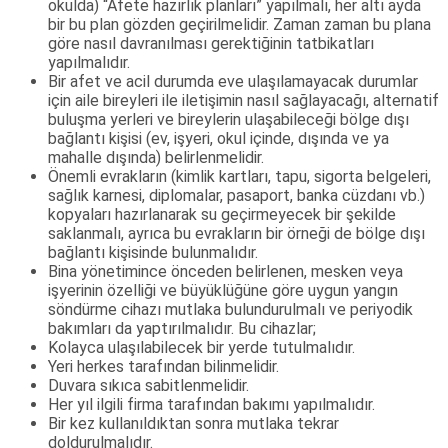
okulda) “Afete hazırlık planları” yapılmalı, her altı ayda
bir bu plan gözden geçirilmelidir. Zaman zaman bu plana
göre nasıl davranılması gerektiğinin tatbikatları
yapılmalıdır.
Bir afet ve acil durumda eve ulaşılamayacak durumlar
için aile bireyleri ile iletişimin nasıl sağlayacağı, alternatif
buluşma yerleri ve bireylerin ulaşabileceği bölge dışı
bağlantı kişisi (ev, işyeri, okul içinde, dışında ve ya
mahalle dışında) belirlenmelidir.
Önemli evrakların (kimlik kartları, tapu, sigorta belgeleri,
sağlık karnesi, diplomalar, pasaport, banka cüzdanı vb.)
kopyaları hazırlanarak su geçirmeyecek bir şekilde
saklanmalı, ayrıca bu evrakların bir örneği de bölge dışı
bağlantı kişisinde bulunmalıdır.
Bina yönetimince önceden belirlenen, mesken veya
işyerinin özelliği ve büyüklüğüne göre uygun yangın
söndürme cihazı mutlaka bulundurulmalı ve periyodik
bakımları da yaptırılmalıdır. Bu cihazlar;
Kolayca ulaşılabilecek bir yerde tutulmalıdır.
Yeri herkes tarafından bilinmelidir.
Duvara sıkıca sabitlenmelidir.
Her yıl ilgili firma tarafından bakımı yapılmalıdır.
Bir kez kullanıldıktan sonra mutlaka tekrar
doldurulmalıdır.