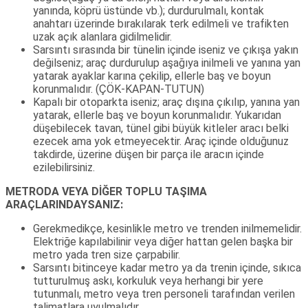
yanında, köprü üstünde vb.); durdurulmalı, kontak
anahtarı üzerinde bırakılarak terk edilmeli ve trafikten
uzak açık alanlara gidilmelidir.
Sarsıntı sırasında bir tünelin içinde iseniz ve çıkışa yakın
değilseniz; araç durdurulup aşağıya inilmeli ve yanına yan
yatarak ayaklar karına çekilip, ellerle baş ve boyun
korunmalıdır. (ÇÖK-KAPAN-TUTUN)
Kapalı bir otoparkta iseniz; araç dışına çıkılıp, yanına yan
yatarak, ellerle baş ve boyun korunmalıdır. Yukarıdan
düşebilecek tavan, tünel gibi büyük kitleler aracı belki
ezecek ama yok etmeyecektir. Araç içinde olduğunuz
takdirde, üzerine düşen bir parça ile aracın içinde
ezilebilirsiniz.
METRODA VEYA DİĞER TOPLU TAŞIMA
ARAÇLARINDAYSANIZ:
Gerekmedikçe, kesinlikle metro ve trenden inilmemelidir.
Elektriğe kapılabilinir veya diğer hattan gelen başka bir
metro yada tren size çarpabilir.
Sarsıntı bitinceye kadar metro ya da trenin içinde, sıkıca
tutturulmuş askı, korkuluk veya herhangi bir yere
tutunmalı, metro veya tren personeli tarafından verilen
talimatlara uyulmalıdır.