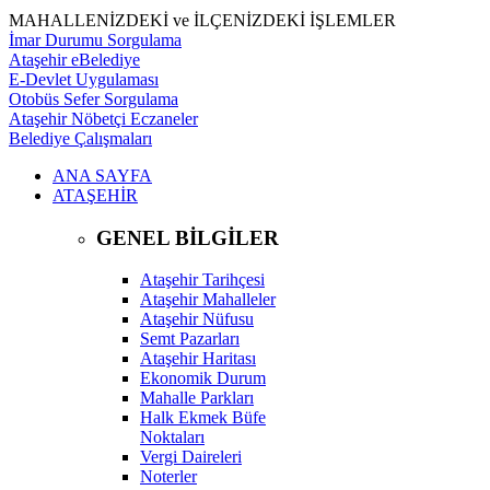
MAHALLENİZDEKİ ve İLÇENİZDEKİ İŞLEMLER
İmar Durumu Sorgulama
Ataşehir eBelediye
E-Devlet Uygulaması
Otobüs Sefer Sorgulama
Ataşehir Nöbetçi Eczaneler
Belediye Çalışmaları
ANA SAYFA
ATAŞEHİR
GENEL BİLGİLER
Ataşehir Tarihçesi
Ataşehir Mahalleler
Ataşehir Nüfusu
Semt Pazarları
Ataşehir Haritası
Ekonomik Durum
Mahalle Parkları
Halk Ekmek Büfe
Noktaları
Vergi Daireleri
Noterler