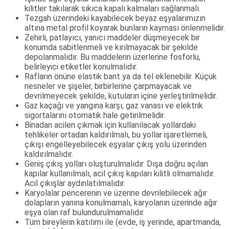
kilitler takılarak sıkıca kapalı kalmaları sağlanmalı.
Tezgah üzerindeki kayabilecek beyaz eşyalarımızın
altına metal profil koyarak bunların kayması önlenmelidir.
Zehirli, patlayıcı, yanıcı maddeler düşmeyecek bir
konumda sabitlenmeli ve kırılmayacak bir şekilde
depolanmalıdır. Bu maddelerin üzerlerine fosforlu,
belirleyici etiketler konulmalıdır.
Rafların önüne elastik bant ya da tel eklenebilir. Küçük
nesneler ve şişeler, birbirlerine çarpmayacak ve
devrilmeyecek şekilde, kutuların içine yerleştirilmelidir.
Gaz kaçağı ve yangına karşı, gaz vanası ve elektrik
sigortalarını otomatik hale getirilmelidir.
Binadan acilen çıkmak için kullanılacak yollardaki
tehlikeler ortadan kaldırılmalı, bu yollar işaretlemeli,
çıkışı engelleyebilecek eşyalar çıkış yolu üzerinden
kaldırılmalıdır.
Geniş çıkış yolları oluşturulmalıdır. Dışa doğru açılan
kapılar kullanılmalı, acil çıkış kapıları kilitli olmamalıdır.
Acil çıkışlar aydınlatılmalıdır.
Karyolalar pencerenin ve üzerine devrilebilecek ağır
dolapların yanına konulmamalı, karyolanın üzerinde ağır
eşya olan raf bulundurulmamalıdır.
Tüm bireylerin katılımı ile (evde, iş yerinde, apartmanda,