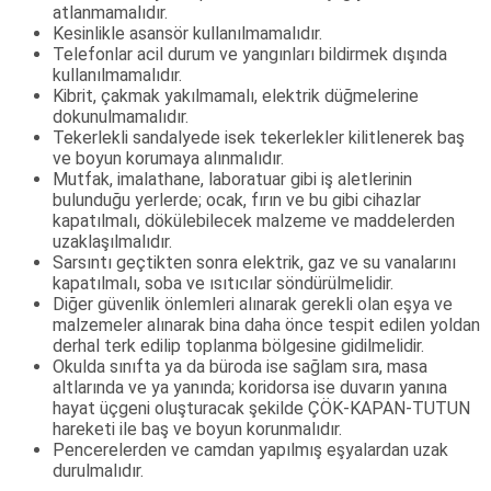
atlanmamalıdır.
Kesinlikle asansör kullanılmamalıdır.
Telefonlar acil durum ve yangınları bildirmek dışında
kullanılmamalıdır.
Kibrit, çakmak yakılmamalı, elektrik düğmelerine
dokunulmamalıdır.
Tekerlekli sandalyede isek tekerlekler kilitlenerek baş
ve boyun korumaya alınmalıdır.
Mutfak, imalathane, laboratuar gibi iş aletlerinin
bulunduğu yerlerde; ocak, fırın ve bu gibi cihazlar
kapatılmalı, dökülebilecek malzeme ve maddelerden
uzaklaşılmalıdır.
Sarsıntı geçtikten sonra elektrik, gaz ve su vanalarını
kapatılmalı, soba ve ısıtıcılar söndürülmelidir.
Diğer güvenlik önlemleri alınarak gerekli olan eşya ve
malzemeler alınarak bina daha önce tespit edilen yoldan
derhal terk edilip toplanma bölgesine gidilmelidir.
Okulda sınıfta ya da büroda ise sağlam sıra, masa
altlarında ve ya yanında; koridorsa ise duvarın yanına
hayat üçgeni oluşturacak şekilde ÇÖK-KAPAN-TUTUN
hareketi ile baş ve boyun korunmalıdır.
Pencerelerden ve camdan yapılmış eşyalardan uzak
durulmalıdır.