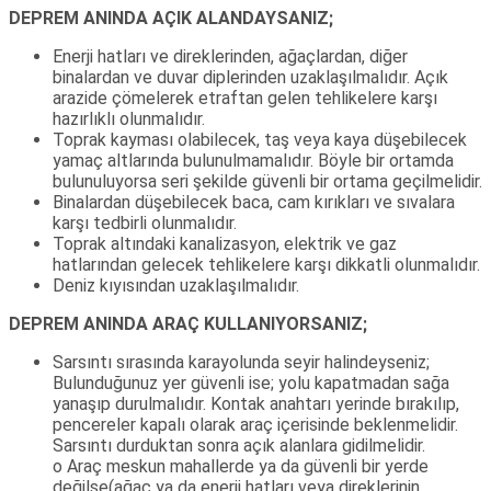
DEPREM ANINDA AÇIK ALANDAYSANIZ;
Enerji hatları ve direklerinden, ağaçlardan, diğer
binalardan ve duvar diplerinden uzaklaşılmalıdır. Açık
arazide çömelerek etraftan gelen tehlikelere karşı
hazırlıklı olunmalıdır.
Toprak kayması olabilecek, taş veya kaya düşebilecek
yamaç altlarında bulunulmamalıdır. Böyle bir ortamda
bulunuluyorsa seri şekilde güvenli bir ortama geçilmelidir.
Binalardan düşebilecek baca, cam kırıkları ve sıvalara
karşı tedbirli olunmalıdır.
Toprak altındaki kanalizasyon, elektrik ve gaz
hatlarından gelecek tehlikelere karşı dikkatli olunmalıdır.
Deniz kıyısından uzaklaşılmalıdır.
DEPREM ANINDA ARAÇ KULLANIYORSANIZ;
Sarsıntı sırasında karayolunda seyir halindeyseniz;
Bulunduğunuz yer güvenli ise; yolu kapatmadan sağa
yanaşıp durulmalıdır. Kontak anahtarı yerinde bırakılıp,
pencereler kapalı olarak araç içerisinde beklenmelidir.
Sarsıntı durduktan sonra açık alanlara gidilmelidir.
o Araç meskun mahallerde ya da güvenli bir yerde
değilse(ağaç ya da enerji hatları veya direklerinin