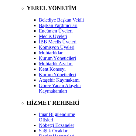
YEREL YÖNETİM
Belediye Başkan Vekili
Başkan Yardımcıları
Encümen Üyeleri
Meclis Üyeleri
İBB Meclis Üyeleri
Komisyon Üyeleri
Muhtarlıklar
Kurum Yöneticileri
Muhtarlık Azaları
Kent Konseyi
Kurum Yöneticileri
Ataşehir Kaymakamı
Görev Yapan Ataşehir
Kaymakamları
HİZMET REHBERİ
İmar Bilgilendirme
Ofisleri
Nöbetçi Eczaneler
Sağlık Ocakları