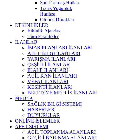
Sarı Dolmuş Hatları
Trafik Yoğunluk
Haritası
Otobüs Durakları
ETKİNLİKLER
Etkinlik Ajandası
Tüm Etkinlikler
İLANLAR
İMAR PLANLARI İLANLARI
AFET BİLGİ İLANLARI
YARIŞMA İLANLARI
ÇEŞİTLİ İLANLAR
İHALE İLANLARI
ACİL KAN İLANLARI
VEFAT İLANLARI
KESİNTİ İLANLARI
BELEDİYE MECLİS İLANLARI
MEDYA
SAĞLIK BİLGİ SİSTEMİ
HABERLER
DUYURULAR
ONLİNE İŞLEMLER
AFET SİSTEMİ
ACİL TOPLANMA ALANLARI
GEÇİCİ BARINMA ALANLARI