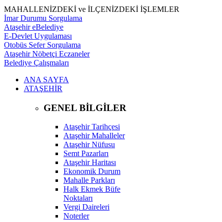
MAHALLENİZDEKİ ve İLÇENİZDEKİ İŞLEMLER
İmar Durumu Sorgulama
Ataşehir eBelediye
E-Devlet Uygulaması
Otobüs Sefer Sorgulama
Ataşehir Nöbetçi Eczaneler
Belediye Çalışmaları
ANA SAYFA
ATAŞEHİR
GENEL BİLGİLER
Ataşehir Tarihçesi
Ataşehir Mahalleler
Ataşehir Nüfusu
Semt Pazarları
Ataşehir Haritası
Ekonomik Durum
Mahalle Parkları
Halk Ekmek Büfe
Noktaları
Vergi Daireleri
Noterler