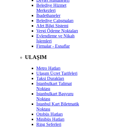
Devlet Hastaneleri
Belediye Hizmet
Merkezleri
İbadethaneler
Belediye Çalışmaları
Afet Bilgi Sistemi
Vergi Ödeme Noktaları
Evlendirme ve Nikah
İşlemleri
Firmalar - Esnaflar
ULAŞIM
Metro Hatları
Ulaşım Ücret Tarifeleri
Taksi Durakları
İstanbulkart Talimat
Noktası
İstanbulkart Başvuru
Noktası
İstanbul Kart Biletmatik
Noktası
Otobüs Hatları
Minibüs Hatları
Ring Seferleri