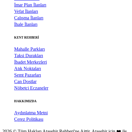
İmar Plan İlanları
Vefat İlanları
Çalışma İlanları
İhale İlanları
KENT REHBERİ
Mahalle Parkları
Taksi Durakları
İbadet Merkezleri
Atık Noktaları
Semt Pazarları
Can Dostlar
Nöbetçi Eczaneler
HAKKIMIZDA
Aydınlatma Metni
Çerez Politikası
2026 © Tüm Hakları Ataşehir Rehberi'ne Aittir. Ataşehir için ❤️ ile