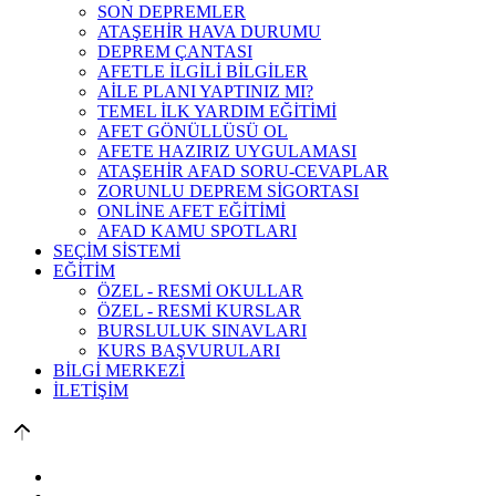
SON DEPREMLER
ATAŞEHİR HAVA DURUMU
DEPREM ÇANTASI
AFETLE İLGİLİ BİLGİLER
AİLE PLANI YAPTINIZ MI?
TEMEL İLK YARDIM EĞİTİMİ
AFET GÖNÜLLÜSÜ OL
AFETE HAZIRIZ UYGULAMASI
ATAŞEHİR AFAD SORU-CEVAPLAR
ZORUNLU DEPREM SİGORTASI
ONLİNE AFET EĞİTİMİ
AFAD KAMU SPOTLARI
SEÇİM SİSTEMİ
EĞİTİM
ÖZEL - RESMİ OKULLAR
ÖZEL - RESMİ KURSLAR
BURSLULUK SINAVLARI
KURS BAŞVURULARI
BİLGİ MERKEZİ
İLETİŞİM