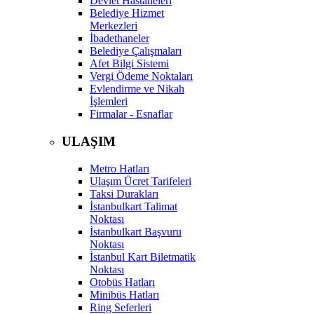
Devlet Hastaneleri
Belediye Hizmet
Merkezleri
İbadethaneler
Belediye Çalışmaları
Afet Bilgi Sistemi
Vergi Ödeme Noktaları
Evlendirme ve Nikah
İşlemleri
Firmalar - Esnaflar
ULAŞIM
Metro Hatları
Ulaşım Ücret Tarifeleri
Taksi Durakları
İstanbulkart Talimat
Noktası
İstanbulkart Başvuru
Noktası
İstanbul Kart Biletmatik
Noktası
Otobüs Hatları
Minibüs Hatları
Ring Seferleri