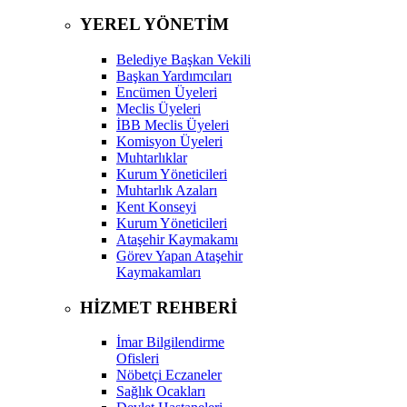
YEREL YÖNETİM
Belediye Başkan Vekili
Başkan Yardımcıları
Encümen Üyeleri
Meclis Üyeleri
İBB Meclis Üyeleri
Komisyon Üyeleri
Muhtarlıklar
Kurum Yöneticileri
Muhtarlık Azaları
Kent Konseyi
Kurum Yöneticileri
Ataşehir Kaymakamı
Görev Yapan Ataşehir
Kaymakamları
HİZMET REHBERİ
İmar Bilgilendirme
Ofisleri
Nöbetçi Eczaneler
Sağlık Ocakları