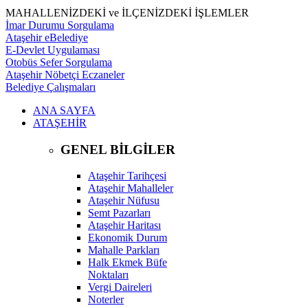
MAHALLENİZDEKİ ve İLÇENİZDEKİ İŞLEMLER
İmar Durumu Sorgulama
Ataşehir eBelediye
E-Devlet Uygulaması
Otobüs Sefer Sorgulama
Ataşehir Nöbetçi Eczaneler
Belediye Çalışmaları
ANA SAYFA
ATAŞEHİR
GENEL BİLGİLER
Ataşehir Tarihçesi
Ataşehir Mahalleler
Ataşehir Nüfusu
Semt Pazarları
Ataşehir Haritası
Ekonomik Durum
Mahalle Parkları
Halk Ekmek Büfe
Noktaları
Vergi Daireleri
Noterler