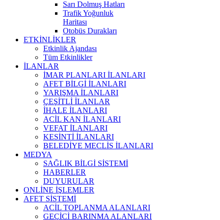
Sarı Dolmuş Hatları
Trafik Yoğunluk
Haritası
Otobüs Durakları
ETKİNLİKLER
Etkinlik Ajandası
Tüm Etkinlikler
İLANLAR
İMAR PLANLARI İLANLARI
AFET BİLGİ İLANLARI
YARIŞMA İLANLARI
ÇEŞİTLİ İLANLAR
İHALE İLANLARI
ACİL KAN İLANLARI
VEFAT İLANLARI
KESİNTİ İLANLARI
BELEDİYE MECLİS İLANLARI
MEDYA
SAĞLIK BİLGİ SİSTEMİ
HABERLER
DUYURULAR
ONLİNE İŞLEMLER
AFET SİSTEMİ
ACİL TOPLANMA ALANLARI
GEÇİCİ BARINMA ALANLARI