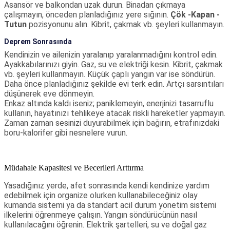
Asansör ve balkondan uzak durun. Binadan çıkmaya
çalışmayın, önceden planladığınız yere sığının.
Çök -Kapan -
Tutun
pozisyonunu alın. Kibrit, çakmak vb. şeyleri kullanmayın.
Deprem Sonrasında
Kendinizin ve ailenizin yaralanıp yaralanmadığını kontrol edin.
Ayakkabılarınızı giyin. Gaz, su ve elektriği kesin. Kibrit, çakmak
vb. şeyleri kullanmayın. Küçük çaplı yangın var ise söndürün.
Daha önce planladığınız şekilde evi terk edin. Artçı sarsıntıları
düşünerek eve dönmeyin.
Enkaz altında kaldı iseniz; paniklemeyin, enerjinizi tasarruflu
kullanın, hayatınızı tehlikeye atacak riskli hareketler yapmayın.
Zaman zaman sesinizi duyurabilmek için bağırın, etrafınızdaki
boru-kalorifer gibi nesnelere vurun.
Müdahale Kapasitesi ve Becerileri Arttırma
Yasadığınız yerde, afet sonrasında kendi kendinize yardım
edebilmek için organize olurken kullanabileceğiniz olay
kumanda sistemi ya da standart acil durum yönetim sistemi
ilkelerini öğrenmeye çalışın. Yangın söndürücünün nasıl
kullanılacağını öğrenin. Elektrik şartelleri, su ve doğal gaz