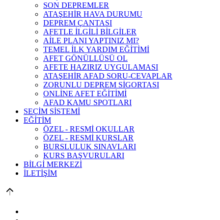
SON DEPREMLER
ATAŞEHİR HAVA DURUMU
DEPREM ÇANTASI
AFETLE İLGİLİ BİLGİLER
AİLE PLANI YAPTINIZ MI?
TEMEL İLK YARDIM EĞİTİMİ
AFET GÖNÜLLÜSÜ OL
AFETE HAZIRIZ UYGULAMASI
ATAŞEHİR AFAD SORU-CEVAPLAR
ZORUNLU DEPREM SİGORTASI
ONLİNE AFET EĞİTİMİ
AFAD KAMU SPOTLARI
SEÇİM SİSTEMİ
EĞİTİM
ÖZEL - RESMİ OKULLAR
ÖZEL - RESMİ KURSLAR
BURSLULUK SINAVLARI
KURS BAŞVURULARI
BİLGİ MERKEZİ
İLETİŞİM