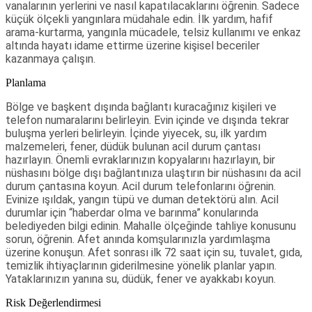
vanalarının yerlerini ve nasıl kapatılacaklarını öğrenin. Sadece
küçük ölçekli yangınlara müdahale edin. İlk yardım, hafif
arama-kurtarma, yangınla mücadele, telsiz kullanımı ve enkaz
altında hayatı idame ettirme üzerine kişisel beceriler
kazanmaya çalışın.
Planlama
Bölge ve başkent dışında bağlantı kuracağınız kişileri ve
telefon numaralarını belirleyin. Evin içinde ve dışında tekrar
buluşma yerleri belirleyin. İçinde yiyecek, su, ilk yardım
malzemeleri, fener, düdük bulunan acil durum çantası
hazırlayın. Önemli evraklarınızın kopyalarını hazırlayın, bir
nüshasını bölge dışı bağlantınıza ulaştırın bir nüshasını da acil
durum çantasına koyun. Acil durum telefonlarını öğrenin.
Evinize ışıldak, yangın tüpü ve duman detektörü alın. Acil
durumlar için “haberdar olma ve barınma” konularında
belediyeden bilgi edinin. Mahalle ölçeğinde tahliye konusunu
sorun, öğrenin. Afet anında komşularınızla yardımlaşma
üzerine konuşun. Afet sonrası ilk 72 saat için su, tuvalet, gıda,
temizlik ihtiyaçlarının giderilmesine yönelik planlar yapın.
Yataklarınızın yanına su, düdük, fener ve ayakkabı koyun.
Risk Değerlendirmesi