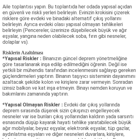
Aile toplantısı yapın. Bu toplantıda her odada yapısal açıdan
en güvenli ve riskli yerleri belirleyin. Evinizin krokisini çizerek
risklere göre evdeki ve binadaki alternatif çıkış yollarını
belirleyin. Ayrıca evdeki olası yapısal olmayan tehlikeleri
belirleyin (Pencereler, üzerinize düşebilecek büyük ve ağır
eşyalar, yangına neden olabilecek soba, fırın gibi nesneler,
dolaplar vs).
Risklerin Azaltılması
*Yapısal Riskler :
Binanızın güncel deprem yönetmeliğine
göre tasarlanarak inşa edilip edilmediğini öğrenin. Değil ise
yetkili bir mühendis tarafından incelenmesini sağlayıp gereken
güçlendirmeleri yaptırın. Binanın taşıyıcı sisteminin dayanımını
azaltacak şekilde kolon ve kirişlere zarar vermeyin. Sonradan
izinsiz balkon ve kat inşa etmeyin. Binayı nemden koruyun ve
bakımlarını zamanında yaptırın.
*Yapısal Olmayan Riskler :
Evdeki dar çıkış yollarında
deprem sırasında düşerek sizin çıkışınızı engelleyecek
nesneler var ise bunları çıkış yollarından kaldırın yada sarsıntı
esnasında düşüp kayarak hayati tehlike yaratabilecek büyük
ağır mobilyalar, beyaz eşyalar, elektronik eşyalar, tüp gazlar,
aydınlatma eşyaları ve diğer nesneleri duvarlara, kirişlere,