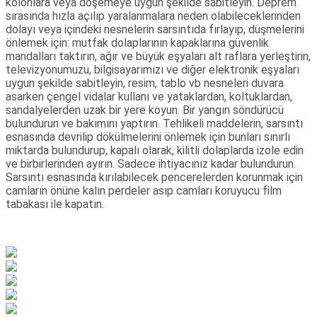
kolonlara veya döşemeye uygun şekilde sabitleyin. Deprem
sırasında hızla açılıp yaralanmalara neden olabileceklerinden
dolayı veya içindeki nesnelerin sarsıntıda fırlayıp, düşmelerini
önlemek için: mutfak dolaplarının kapaklarına güvenlik
mandalları taktırın, ağır ve büyük eşyaları alt raflara yerleştirin,
televizyonumuzu, bilgisayarımızı ve diğer elektronik eşyaları
uygun şekilde sabitleyin, resim, tablo vb nesneleri duvara
asarken çengel vidalar kullanı ve yataklardan, koltuklardan,
sandalyelerden uzak bir yere koyun. Bir yangın söndürücü
bulundurun ve bakımını yaptırın. Tehlikeli maddelerin, sarsıntı
esnasında devrilip dökülmelerini önlemek için bunları sınırlı
miktarda bulundurup, kapalı olarak, kilitli dolaplarda izole edin
ve birbirlerinden ayırın. Sadece ihtiyacınız kadar bulundurun.
Sarsıntı esnasında kırılabilecek pencerelerden korunmak için
camların önüne kalın perdeler asıp camları koruyucu film
tabakası ile kapatın.