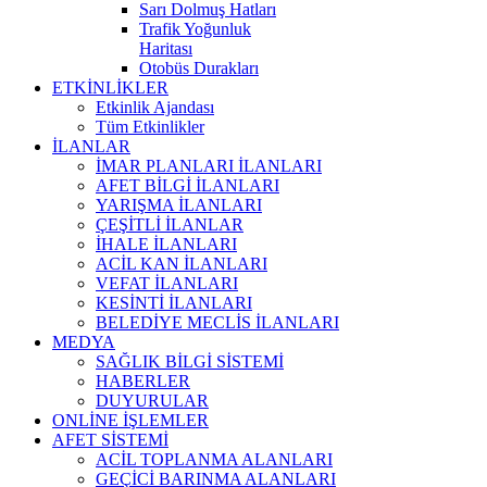
Sarı Dolmuş Hatları
Trafik Yoğunluk
Haritası
Otobüs Durakları
ETKİNLİKLER
Etkinlik Ajandası
Tüm Etkinlikler
İLANLAR
İMAR PLANLARI İLANLARI
AFET BİLGİ İLANLARI
YARIŞMA İLANLARI
ÇEŞİTLİ İLANLAR
İHALE İLANLARI
ACİL KAN İLANLARI
VEFAT İLANLARI
KESİNTİ İLANLARI
BELEDİYE MECLİS İLANLARI
MEDYA
SAĞLIK BİLGİ SİSTEMİ
HABERLER
DUYURULAR
ONLİNE İŞLEMLER
AFET SİSTEMİ
ACİL TOPLANMA ALANLARI
GEÇİCİ BARINMA ALANLARI