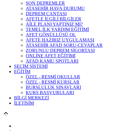
SON DEPREMLER
ATAŞEHİR HAVA DURUMU
DEPREM ÇANTASI
AFETLE İLGİLİ BİLGİLER
AİLE PLANI YAPTINIZ MI?
TEMEL İLK YARDIM EĞİTİMİ
AFET GÖNÜLLÜSÜ OL
AFETE HAZIRIZ UYGULAMASI
ATAŞEHİR AFAD SORU-CEVAPLAR
ZORUNLU DEPREM SİGORTASI
ONLİNE AFET EĞİTİMİ
AFAD KAMU SPOTLARI
SEÇİM SİSTEMİ
EĞİTİM
ÖZEL - RESMİ OKULLAR
ÖZEL - RESMİ KURSLAR
BURSLULUK SINAVLARI
KURS BAŞVURULARI
BİLGİ MERKEZİ
İLETİŞİM