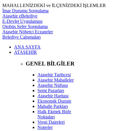
MAHALLENİZDEKİ ve İLÇENİZDEKİ İŞLEMLER
İmar Durumu Sorgulama
Ataşehir eBelediye
E-Devlet Uygulaması
Otobüs Sefer Sorgulama
Ataşehir Nöbetçi Eczaneler
Belediye Çalışmaları
ANA SAYFA
ATAŞEHİR
GENEL BİLGİLER
Ataşehir Tarihçesi
Ataşehir Mahalleler
Ataşehir Nüfusu
Semt Pazarları
Ataşehir Haritası
Ekonomik Durum
Mahalle Parkları
Halk Ekmek Büfe
Noktaları
Vergi Daireleri
Noterler