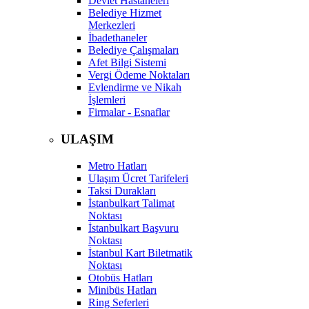
Devlet Hastaneleri
Belediye Hizmet
Merkezleri
İbadethaneler
Belediye Çalışmaları
Afet Bilgi Sistemi
Vergi Ödeme Noktaları
Evlendirme ve Nikah
İşlemleri
Firmalar - Esnaflar
ULAŞIM
Metro Hatları
Ulaşım Ücret Tarifeleri
Taksi Durakları
İstanbulkart Talimat
Noktası
İstanbulkart Başvuru
Noktası
İstanbul Kart Biletmatik
Noktası
Otobüs Hatları
Minibüs Hatları
Ring Seferleri