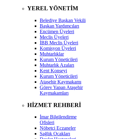
YEREL YÖNETİM
Belediye Başkan Vekili
Başkan Yardımcıları
Encümen Üyeleri
Meclis Üyeleri
İBB Meclis Üyeleri
Komisyon Üyeleri
Muhtarlıklar
Kurum Yöneticileri
Muhtarlık Azaları
Kent Konseyi
Kurum Yöneticileri
Ataşehir Kaymakamı
Görev Yapan Ataşehir
Kaymakamları
HİZMET REHBERİ
İmar Bilgilendirme
Ofisleri
Nöbetçi Eczaneler
Sağlık Ocakları