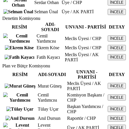
Serdar Orhan
Üye / CHP
İNCELE
Selman Ünal
Üye / AK PARTİ
İNCELE
Denetim Komisyonu
ADI-
RESİM
UNVANI - PARTİSİ
DETAY
SOYADI
Cemil
Meclis Üyesi / CHP
İNCELE
Yardımcısı
Ekrem Köse
Meclis Üyesi / CHP
İNCELE
Meclis Üyesi / AK
Fatih Kayacı
İNCELE
PARTİ
Plan ve Bütçe Komisyonu
UNVANI -
RESİM
ADI-SOYADI
DETAY
PARTİSİ
Meclis Üyesi / AK
Murat Güneş
İNCELE
PARTİ
Cemil
Komisyon Başkanı /
İNCELE
Yardımcısı
CHP
Başkan Yardımcısı /
Tülay Uçar
İNCELE
CHP
Anıl Dursun
Raportör / CHP
İNCELE
Levent
Üye / AK PARTİ
İNCELE