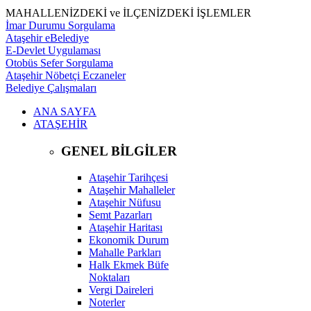
MAHALLENİZDEKİ ve İLÇENİZDEKİ İŞLEMLER
İmar Durumu Sorgulama
Ataşehir eBelediye
E-Devlet Uygulaması
Otobüs Sefer Sorgulama
Ataşehir Nöbetçi Eczaneler
Belediye Çalışmaları
ANA SAYFA
ATAŞEHİR
GENEL BİLGİLER
Ataşehir Tarihçesi
Ataşehir Mahalleler
Ataşehir Nüfusu
Semt Pazarları
Ataşehir Haritası
Ekonomik Durum
Mahalle Parkları
Halk Ekmek Büfe
Noktaları
Vergi Daireleri
Noterler