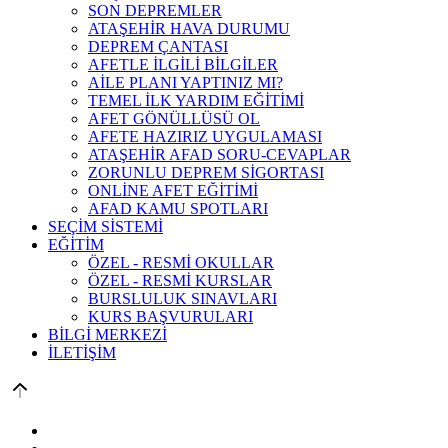
SON DEPREMLER
ATAŞEHİR HAVA DURUMU
DEPREM ÇANTASI
AFETLE İLGİLİ BİLGİLER
AİLE PLANI YAPTINIZ MI?
TEMEL İLK YARDIM EĞİTİMİ
AFET GÖNÜLLÜSÜ OL
AFETE HAZIRIZ UYGULAMASI
ATAŞEHİR AFAD SORU-CEVAPLAR
ZORUNLU DEPREM SİGORTASI
ONLİNE AFET EĞİTİMİ
AFAD KAMU SPOTLARI
SEÇİM SİSTEMİ
EĞİTİM
ÖZEL - RESMİ OKULLAR
ÖZEL - RESMİ KURSLAR
BURSLULUK SINAVLARI
KURS BAŞVURULARI
BİLGİ MERKEZİ
İLETİŞİM