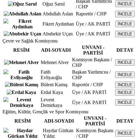
Başkan Yardımcısı
Oğuz Sarul
İNCELE
/ CHP
Abdullah Aslan
Raportör / CHP
İNCELE
Fikret Aydınhan
Üye / AK PARTİ
İNCELE
Abubekir Uçan
Üye / AK PARTİ
İNCELE
Çevre ve Sağlık Komisyonu
UNVANI -
RESİM
ADI-SOYADI
DETAY
PARTİSİ
Komisyon Başkanı /
Mehmet Alver
İNCELE
CHP
Fatih
Başkan Yardımcısı /
İNCELE
Evliyaoğlu
CHP
Bülent Kamış
Raportör / CHP
İNCELE
Erdal Kaya
Üye / AK PARTİ
İNCELE
Levent
Üye / AK PARTİ
İNCELE
Demirkaya
Eğitim, Kültür, Gençlik ve Spor Komisyonu
UNVANI -
RESİM
ADI-SOYADI
DETAY
PARTİSİ
Haydar Gürkan
Komisyon Başkanı
İNCELE
Yıldız
/ CHP