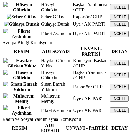
Hüseyin
Başkan Yardımcısı
İNCELE
Gültekin
/ CHP
Seher Gülay
Raportör / CHP
İNCELE
Gülayşe Durak
Üye / AK PARTİ
İNCELE
Fikret Aydınhan
Üye / AK PARTİ
İNCELE
Avrupa Birliği Komisyonu
UNVANI -
RESİM
ADI-SOYADI
DETAY
PARTİSİ
Haydar Gürkan
Komisyon Başkanı
İNCELE
Yıldız
/ CHP
Hüseyin
Başkan Yardımcısı
İNCELE
Gültekin
/ CHP
Sinan Emrah
Raportör / CHP
İNCELE
Yıldırım
Muhterem
Üye / AK PARTİ
İNCELE
Memiş
Fikret Aydınhan
Üye / AK PARTİ
İNCELE
Kadın ve Sosyal Yardımlaşma Komisyonu
ADI-
RESİM
UNVANI - PARTİSİ
DETAY
SOYADI