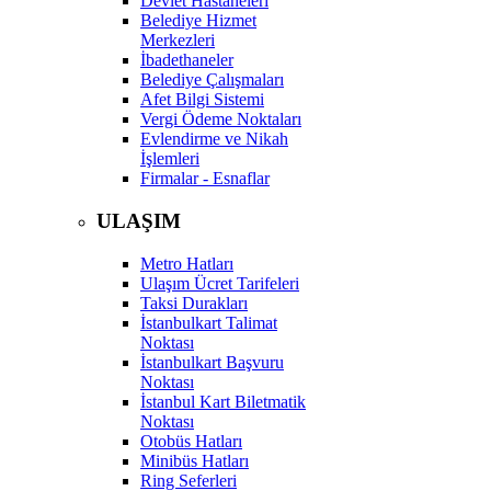
Devlet Hastaneleri
Belediye Hizmet
Merkezleri
İbadethaneler
Belediye Çalışmaları
Afet Bilgi Sistemi
Vergi Ödeme Noktaları
Evlendirme ve Nikah
İşlemleri
Firmalar - Esnaflar
ULAŞIM
Metro Hatları
Ulaşım Ücret Tarifeleri
Taksi Durakları
İstanbulkart Talimat
Noktası
İstanbulkart Başvuru
Noktası
İstanbul Kart Biletmatik
Noktası
Otobüs Hatları
Minibüs Hatları
Ring Seferleri