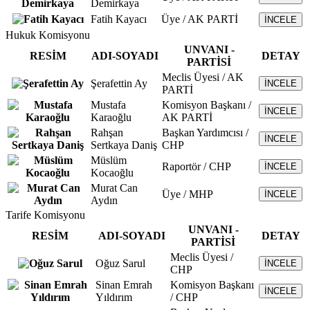
Demirkaya
Fatih Kayacı
Üye / AK PARTİ
İNCELE
Hukuk Komisyonu
UNVANI -
RESİM
ADI-SOYADI
DETAY
PARTİSİ
Meclis Üyesi / AK
Şerafettin Ay
İNCELE
PARTİ
Mustafa
Komisyon Başkanı /
İNCELE
Karaoğlu
AK PARTİ
Rahşan
Başkan Yardımcısı /
İNCELE
Sertkaya Daniş
CHP
Müslüm
Raportör / CHP
İNCELE
Kocaoğlu
Murat Can
Üye / MHP
İNCELE
Aydın
Tarife Komisyonu
UNVANI -
RESİM
ADI-SOYADI
DETAY
PARTİSİ
Meclis Üyesi /
Oğuz Sarul
İNCELE
CHP
Sinan Emrah
Komisyon Başkanı
İNCELE
Yıldırım
/ CHP