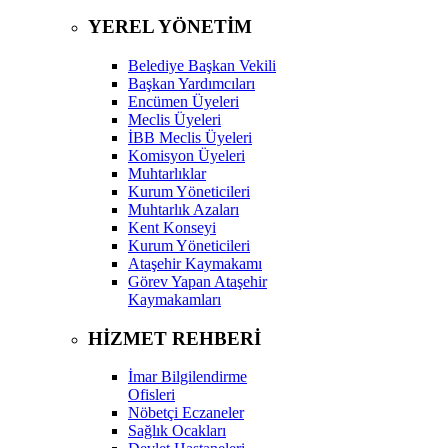
YEREL YÖNETİM
Belediye Başkan Vekili
Başkan Yardımcıları
Encümen Üyeleri
Meclis Üyeleri
İBB Meclis Üyeleri
Komisyon Üyeleri
Muhtarlıklar
Kurum Yöneticileri
Muhtarlık Azaları
Kent Konseyi
Kurum Yöneticileri
Ataşehir Kaymakamı
Görev Yapan Ataşehir
Kaymakamları
HİZMET REHBERİ
İmar Bilgilendirme
Ofisleri
Nöbetçi Eczaneler
Sağlık Ocakları