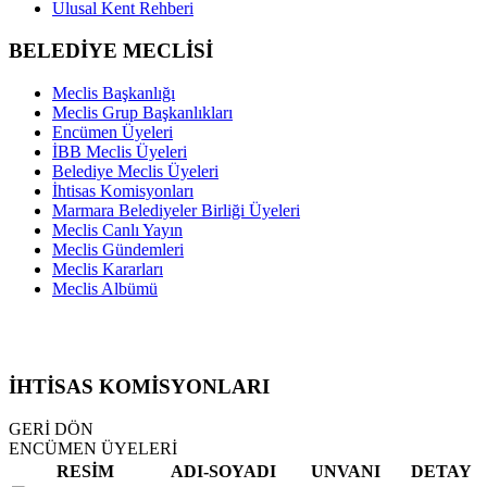
Ulusal Kent Rehberi
BELEDİYE MECLİSİ
Meclis Başkanlığı
Meclis Grup Başkanlıkları
Encümen Üyeleri
İBB Meclis Üyeleri
Belediye Meclis Üyeleri
İhtisas Komisyonları
Marmara Belediyeler Birliği Üyeleri
Meclis Canlı Yayın
Meclis Gündemleri
Meclis Kararları
Meclis Albümü
İHTİSAS KOMİSYONLARI
GERİ DÖN
ENCÜMEN ÜYELERİ
RESİM
ADI-SOYADI
UNVANI
DETAY