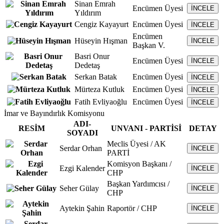
Sinan Emrah
Encümen Üyesi
İNCELE
Yıldırım
Cengiz Kayayurt
Encümen Üyesi
İNCELE
Encümen
Hüseyin Hışman
İNCELE
Başkan V.
Basri Onur
Encümen Üyesi
İNCELE
Dedetaş
Serkan Batak
Encümen Üyesi
İNCELE
Mürteza Kutluk
Encümen Üyesi
İNCELE
Fatih Evliyaoğlu
Encümen Üyesi
İNCELE
İmar ve Bayındırlık Komisyonu
ADI-
RESİM
UNVANI - PARTİSİ
DETAY
SOYADI
Meclis Üyesi / AK
Serdar Orhan
İNCELE
PARTİ
Komisyon Başkanı /
Ezgi Kalender
İNCELE
CHP
Başkan Yardımcısı /
Seher Gülay
İNCELE
CHP
Aytekin Şahin
Raportör / CHP
İNCELE