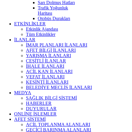
Sarı Dolmuş Hatları
Trafik Yoğunluk
Haritası
Otobüs Durakları
ETKİNLİKLER
Etkinlik Ajandası
Tüm Etkinlikler
İLANLAR
İMAR PLANLARI İLANLARI
AFET BİLGİ İLANLARI
YARIŞMA İLANLARI
ÇEŞİTLİ İLANLAR
İHALE İLANLARI
ACİL KAN İLANLARI
VEFAT İLANLARI
KESİNTİ İLANLARI
BELEDİYE MECLİS İLANLARI
MEDYA
SAĞLIK BİLGİ SİSTEMİ
HABERLER
DUYURULAR
ONLİNE İŞLEMLER
AFET SİSTEMİ
ACİL TOPLANMA ALANLARI
GEÇİCİ BARINMA ALANLARI