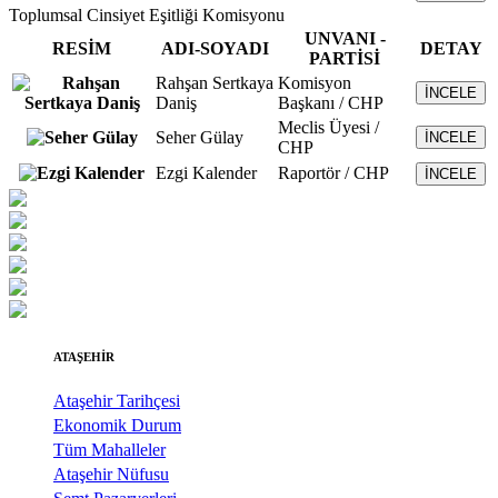
Toplumsal Cinsiyet Eşitliği Komisyonu
UNVANI -
RESİM
ADI-SOYADI
DETAY
PARTİSİ
Rahşan Sertkaya
Komisyon
İNCELE
Daniş
Başkanı / CHP
Meclis Üyesi /
Seher Gülay
İNCELE
CHP
Ezgi Kalender
Raportör / CHP
İNCELE
ATAŞEHİR
Ataşehir Tarihçesi
Ekonomik Durum
Tüm Mahalleler
Ataşehir Nüfusu