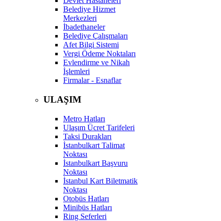
Devlet Hastaneleri
Belediye Hizmet
Merkezleri
İbadethaneler
Belediye Çalışmaları
Afet Bilgi Sistemi
Vergi Ödeme Noktaları
Evlendirme ve Nikah
İşlemleri
Firmalar - Esnaflar
ULAŞIM
Metro Hatları
Ulaşım Ücret Tarifeleri
Taksi Durakları
İstanbulkart Talimat
Noktası
İstanbulkart Başvuru
Noktası
İstanbul Kart Biletmatik
Noktası
Otobüs Hatları
Minibüs Hatları
Ring Seferleri