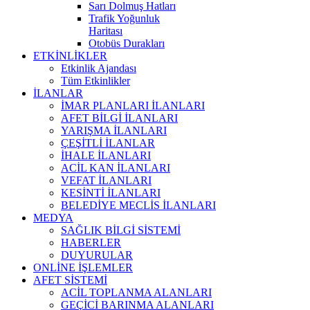
Sarı Dolmuş Hatları
Trafik Yoğunluk
Haritası
Otobüs Durakları
ETKİNLİKLER
Etkinlik Ajandası
Tüm Etkinlikler
İLANLAR
İMAR PLANLARI İLANLARI
AFET BİLGİ İLANLARI
YARIŞMA İLANLARI
ÇEŞİTLİ İLANLAR
İHALE İLANLARI
ACİL KAN İLANLARI
VEFAT İLANLARI
KESİNTİ İLANLARI
BELEDİYE MECLİS İLANLARI
MEDYA
SAĞLIK BİLGİ SİSTEMİ
HABERLER
DUYURULAR
ONLİNE İŞLEMLER
AFET SİSTEMİ
ACİL TOPLANMA ALANLARI
GEÇİCİ BARINMA ALANLARI