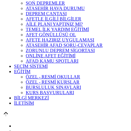
SON DEPREMLER
ATAŞEHİR HAVA DURUMU
DEPREM ÇANTASI
AFETLE İLGİLİ BİLGİLER
AİLE PLANI YAPTINIZ MI?
TEMEL İLK YARDIM EĞİTİMİ
AFET GÖNÜLLÜSÜ OL
AFETE HAZIRIZ UYGULAMASI
ATAŞEHİR AFAD SORU-CEVAPLAR
ZORUNLU DEPREM SİGORTASI
ONLİNE AFET EĞİTİMİ
AFAD KAMU SPOTLARI
SEÇİM SİSTEMİ
EĞİTİM
ÖZEL - RESMİ OKULLAR
ÖZEL - RESMİ KURSLAR
BURSLULUK SINAVLARI
KURS BAŞVURULARI
BİLGİ MERKEZİ
İLETİŞİM