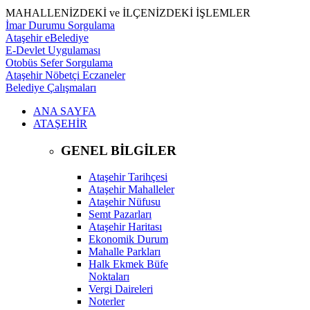
MAHALLENİZDEKİ ve İLÇENİZDEKİ İŞLEMLER
İmar Durumu Sorgulama
Ataşehir eBelediye
E-Devlet Uygulaması
Otobüs Sefer Sorgulama
Ataşehir Nöbetçi Eczaneler
Belediye Çalışmaları
ANA SAYFA
ATAŞEHİR
GENEL BİLGİLER
Ataşehir Tarihçesi
Ataşehir Mahalleler
Ataşehir Nüfusu
Semt Pazarları
Ataşehir Haritası
Ekonomik Durum
Mahalle Parkları
Halk Ekmek Büfe
Noktaları
Vergi Daireleri
Noterler