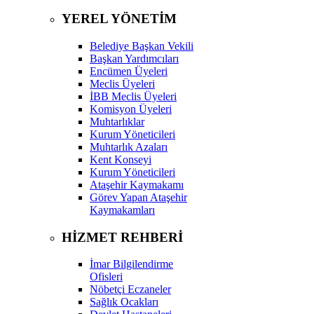
YEREL YÖNETİM
Belediye Başkan Vekili
Başkan Yardımcıları
Encümen Üyeleri
Meclis Üyeleri
İBB Meclis Üyeleri
Komisyon Üyeleri
Muhtarlıklar
Kurum Yöneticileri
Muhtarlık Azaları
Kent Konseyi
Kurum Yöneticileri
Ataşehir Kaymakamı
Görev Yapan Ataşehir
Kaymakamları
HİZMET REHBERİ
İmar Bilgilendirme
Ofisleri
Nöbetçi Eczaneler
Sağlık Ocakları