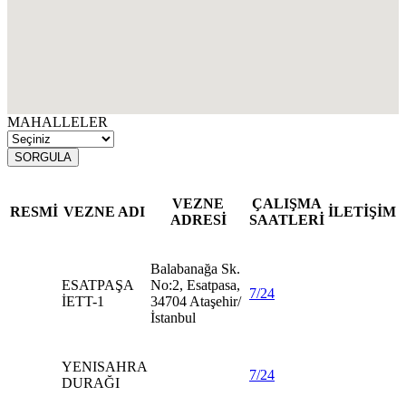
MAHALLELER
SORGULA
VEZNE
ÇALIŞMA
RESMİ
VEZNE ADI
İLETİŞİM
ADRESİ
SAATLERİ
Balabanağa Sk.
ESATPAŞA
No:2, Esatpasa,
7/24
İETT-1
34704 Ataşehir/
İstanbul
YENISAHRA
7/24
DURAĞI