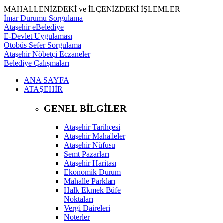
MAHALLENİZDEKİ ve İLÇENİZDEKİ İŞLEMLER
İmar Durumu Sorgulama
Ataşehir eBelediye
E-Devlet Uygulaması
Otobüs Sefer Sorgulama
Ataşehir Nöbetçi Eczaneler
Belediye Çalışmaları
ANA SAYFA
ATAŞEHİR
GENEL BİLGİLER
Ataşehir Tarihçesi
Ataşehir Mahalleler
Ataşehir Nüfusu
Semt Pazarları
Ataşehir Haritası
Ekonomik Durum
Mahalle Parkları
Halk Ekmek Büfe
Noktaları
Vergi Daireleri
Noterler