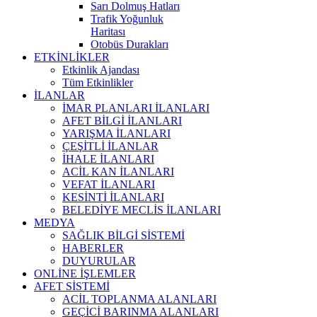
Sarı Dolmuş Hatları
Trafik Yoğunluk
Haritası
Otobüs Durakları
ETKİNLİKLER
Etkinlik Ajandası
Tüm Etkinlikler
İLANLAR
İMAR PLANLARI İLANLARI
AFET BİLGİ İLANLARI
YARIŞMA İLANLARI
ÇEŞİTLİ İLANLAR
İHALE İLANLARI
ACİL KAN İLANLARI
VEFAT İLANLARI
KESİNTİ İLANLARI
BELEDİYE MECLİS İLANLARI
MEDYA
SAĞLIK BİLGİ SİSTEMİ
HABERLER
DUYURULAR
ONLİNE İŞLEMLER
AFET SİSTEMİ
ACİL TOPLANMA ALANLARI
GEÇİCİ BARINMA ALANLARI