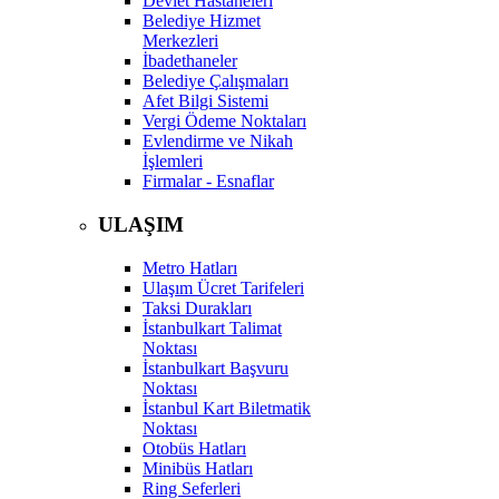
Devlet Hastaneleri
Belediye Hizmet
Merkezleri
İbadethaneler
Belediye Çalışmaları
Afet Bilgi Sistemi
Vergi Ödeme Noktaları
Evlendirme ve Nikah
İşlemleri
Firmalar - Esnaflar
ULAŞIM
Metro Hatları
Ulaşım Ücret Tarifeleri
Taksi Durakları
İstanbulkart Talimat
Noktası
İstanbulkart Başvuru
Noktası
İstanbul Kart Biletmatik
Noktası
Otobüs Hatları
Minibüs Hatları
Ring Seferleri