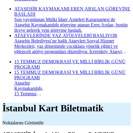
ATAŞEHİR KAYMAKAMI EREN ARSLAN GÖREVİNE
BAŞLADI
Son yayımlanan Mülki İdare Amirleri Kararnamesi ile
Ataşehir Kaymakamlığı görevine atanan Eren Arslan, bugün
ilçeye gelerek yeni görevine başladı.
ATAEVLERİNDE YAZ ATÖLYELERİ BAŞLIYOR
Ataşehir Belediyesi’ne bağlı Ataevleri Sosyal Hizmet
Merkezleri, yaz döneminde çocuklara yönelik eğitici ve
eğlenceli atölye programları düzenliyor. İçerenköy Ataevi
Sosyal Hizmet Merkezi’nde gerçekleştirilecek yaz atölyeleri
15 TEMMUZ DEMOKRASİ VE MİLLİ BİRLİK GÜNÜ
kapsamında çocuklar hem yeni beceriler kazanacak hem de
PROGRAMI
keyifli bir yaz dönemi geçirecek.
15 TEMMUZ DEMOKRASİ VE MİLLİ BİRLİK GÜNÜ
PROGRAMI
Ataşehir
Kaymakamlığı,
15 Temmuz
Demokrasi ve
Millî Birlik
İstanbul Kart Biletmatik
Günü
kapsamında
düzenlenecek
Noktalarını Görüntüle
anma
programının