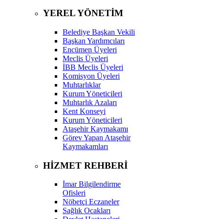
YEREL YÖNETİM
Belediye Başkan Vekili
Başkan Yardımcıları
Encümen Üyeleri
Meclis Üyeleri
İBB Meclis Üyeleri
Komisyon Üyeleri
Muhtarlıklar
Kurum Yöneticileri
Muhtarlık Azaları
Kent Konseyi
Kurum Yöneticileri
Ataşehir Kaymakamı
Görev Yapan Ataşehir
Kaymakamları
HİZMET REHBERİ
İmar Bilgilendirme
Ofisleri
Nöbetçi Eczaneler
Sağlık Ocakları