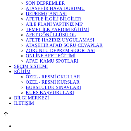
SON DEPREMLER
ATAŞEHİR HAVA DURUMU
DEPREM ÇANTASI
AFETLE İLGİLİ BİLGİLER
AİLE PLANI YAPTINIZ MI?
TEMEL İLK YARDIM EĞİTİMİ
AFET GÖNÜLLÜSÜ OL
AFETE HAZIRIZ UYGULAMASI
ATAŞEHİR AFAD SORU-CEVAPLAR
ZORUNLU DEPREM SİGORTASI
ONLİNE AFET EĞİTİMİ
AFAD KAMU SPOTLARI
SEÇİM SİSTEMİ
EĞİTİM
ÖZEL - RESMİ OKULLAR
ÖZEL - RESMİ KURSLAR
BURSLULUK SINAVLARI
KURS BAŞVURULARI
BİLGİ MERKEZİ
İLETİŞİM