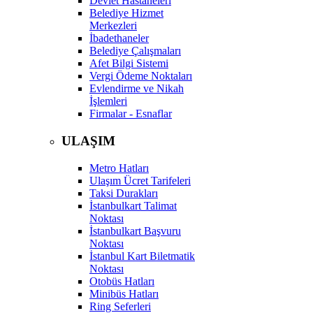
Devlet Hastaneleri
Belediye Hizmet
Merkezleri
İbadethaneler
Belediye Çalışmaları
Afet Bilgi Sistemi
Vergi Ödeme Noktaları
Evlendirme ve Nikah
İşlemleri
Firmalar - Esnaflar
ULAŞIM
Metro Hatları
Ulaşım Ücret Tarifeleri
Taksi Durakları
İstanbulkart Talimat
Noktası
İstanbulkart Başvuru
Noktası
İstanbul Kart Biletmatik
Noktası
Otobüs Hatları
Minibüs Hatları
Ring Seferleri