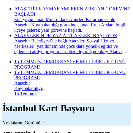
ATAŞEHİR KAYMAKAMI EREN ARSLAN GÖREVİNE
BAŞLADI
Son yayımlanan Mülki İdare Amirleri Kararnamesi ile
Ataşehir Kaymakamlığı görevine atanan Eren Arslan, bugün
ilçeye gelerek yeni görevine başladı.
ATAEVLERİNDE YAZ ATÖLYELERİ BAŞLIYOR
Ataşehir Belediyesi’ne bağlı Ataevleri Sosyal Hizmet
Merkezleri, yaz döneminde çocuklara yönelik eğitici ve
eğlenceli atölye programları düzenliyor. İçerenköy Ataevi
Sosyal Hizmet Merkezi’nde gerçekleştirilecek yaz atölyeleri
15 TEMMUZ DEMOKRASİ VE MİLLİ BİRLİK GÜNÜ
kapsamında çocuklar hem yeni beceriler kazanacak hem de
PROGRAMI
keyifli bir yaz dönemi geçirecek.
15 TEMMUZ DEMOKRASİ VE MİLLİ BİRLİK GÜNÜ
PROGRAMI
Ataşehir
Kaymakamlığı,
15 Temmuz
Demokrasi ve
Millî Birlik
İstanbul Kart Başvuru
Günü
kapsamında
düzenlenecek
Noktalarını Görüntüle
anma
programının