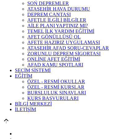
SON DEPREMLER
ATAŞEHİR HAVA DURUMU
DEPREM ÇANTASI
AFETLE İLGİLİ BİLGİLER
AİLE PLANI YAPTINIZ MI?
TEMEL İLK YARDIM EĞİTİMİ
AFET GÖNÜLLÜSÜ OL
AFETE HAZIRIZ UYGULAMASI
ATAŞEHİR AFAD SORU-CEVAPLAR
ZORUNLU DEPREM SİGORTASI
ONLİNE AFET EĞİTİMİ
AFAD KAMU SPOTLARI
SEÇİM SİSTEMİ
EĞİTİM
ÖZEL - RESMİ OKULLAR
ÖZEL - RESMİ KURSLAR
BURSLULUK SINAVLARI
KURS BAŞVURULARI
BİLGİ MERKEZİ
İLETİŞİM