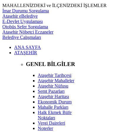
MAHALLENİZDEKİ ve İLÇENİZDEKİ İŞLEMLER
İmar Durumu Sorgulama
Ataşehir eBelediye
E-Devlet Uygulaması
Otobüs Sefer Sorgulama
Ataşehir Nöbetçi Eczaneler
Belediye Çalışmaları
ANA SAYFA
ATAŞEHİR
GENEL BİLGİLER
Ataşehir Tarihçesi
Ataşehir Mahalleler
Ataşehir Nüfusu
Semt Pazarları
Ataşehir Haritası
Ekonomik Durum
Mahalle Parkları
Halk Ekmek Büfe
Noktaları
Vergi Daireleri
Noterler