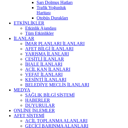
Sarı Dolmuş Hatları
Trafik Yoğunluk
Haritası
Otobüs Durakları
ETKİNLİKLER
Etkinlik Ajandası
Tüm Etkinlikler
İLANLAR
İMAR PLANLARI İLANLARI
AFET BİLGİ İLANLARI
YARIŞMA İLANLARI
ÇEŞİTLİ İLANLAR
İHALE İLANLARI
ACİL KAN İLANLARI
VEFAT İLANLARI
KESİNTİ İLANLARI
BELEDİYE MECLİS İLANLARI
MEDYA
SAĞLIK BİLGİ SİSTEMİ
HABERLER
DUYURULAR
ONLİNE İŞLEMLER
AFET SİSTEMİ
ACİL TOPLANMA ALANLARI
GEÇİCİ BARINMA ALANLARI