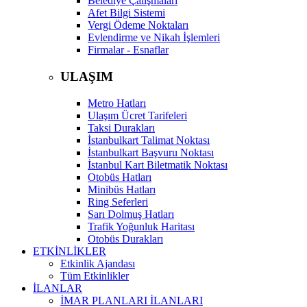
Belediye Çalışmaları
Afet Bilgi Sistemi
Vergi Ödeme Noktaları
Evlendirme ve Nikah İşlemleri
Firmalar - Esnaflar
ULAŞIM
Metro Hatları
Ulaşım Ücret Tarifeleri
Taksi Durakları
İstanbulkart Talimat Noktası
İstanbulkart Başvuru Noktası
İstanbul Kart Biletmatik Noktası
Otobüs Hatları
Minibüs Hatları
Ring Seferleri
Sarı Dolmuş Hatları
Trafik Yoğunluk Haritası
Otobüs Durakları
ETKİNLİKLER
Etkinlik Ajandası
Tüm Etkinlikler
İLANLAR
İMAR PLANLARI İLANLARI