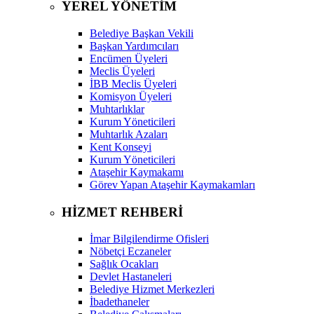
YEREL YÖNETİM
Belediye Başkan Vekili
Başkan Yardımcıları
Encümen Üyeleri
Meclis Üyeleri
İBB Meclis Üyeleri
Komisyon Üyeleri
Muhtarlıklar
Kurum Yöneticileri
Muhtarlık Azaları
Kent Konseyi
Kurum Yöneticileri
Ataşehir Kaymakamı
Görev Yapan Ataşehir Kaymakamları
HİZMET REHBERİ
İmar Bilgilendirme Ofisleri
Nöbetçi Eczaneler
Sağlık Ocakları
Devlet Hastaneleri
Belediye Hizmet Merkezleri
İbadethaneler