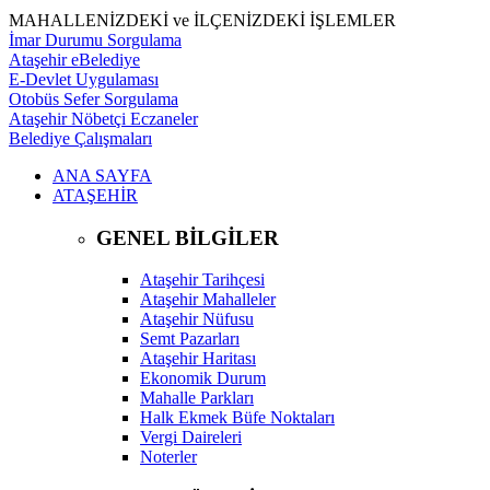
MAHALLENİZDEKİ ve İLÇENİZDEKİ İŞLEMLER
İmar Durumu Sorgulama
Ataşehir eBelediye
E-Devlet Uygulaması
Otobüs Sefer Sorgulama
Ataşehir Nöbetçi Eczaneler
Belediye Çalışmaları
ANA SAYFA
ATAŞEHİR
GENEL BİLGİLER
Ataşehir Tarihçesi
Ataşehir Mahalleler
Ataşehir Nüfusu
Semt Pazarları
Ataşehir Haritası
Ekonomik Durum
Mahalle Parkları
Halk Ekmek Büfe Noktaları
Vergi Daireleri
Noterler