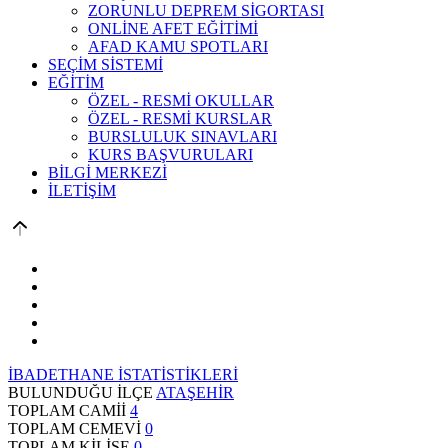
ZORUNLU DEPREM SİGORTASI
ONLİNE AFET EĞİTİMİ
AFAD KAMU SPOTLARI
SEÇİM SİSTEMİ
EĞİTİM
ÖZEL - RESMİ OKULLAR
ÖZEL - RESMİ KURSLAR
BURSLULUK SINAVLARI
KURS BAŞVURULARI
BİLGİ MERKEZİ
İLETİŞİM
İBADETHANE İSTATİSTİKLERİ
BULUNDUĞU İLÇE
ATAŞEHİR
TOPLAM CAMİİ
4
TOPLAM CEMEVİ
0
TOPLAM KİLİSE
0