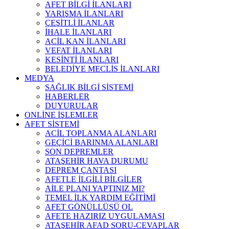
AFET BİLGİ İLANLARI
YARIŞMA İLANLARI
ÇEŞİTLİ İLANLAR
İHALE İLANLARI
ACİL KAN İLANLARI
VEFAT İLANLARI
KESİNTİ İLANLARI
BELEDİYE MECLİS İLANLARI
MEDYA
SAĞLIK BİLGİ SİSTEMİ
HABERLER
DUYURULAR
ONLİNE İŞLEMLER
AFET SİSTEMİ
ACİL TOPLANMA ALANLARI
GEÇİCİ BARINMA ALANLARI
SON DEPREMLER
ATAŞEHİR HAVA DURUMU
DEPREM ÇANTASI
AFETLE İLGİLİ BİLGİLER
AİLE PLANI YAPTINIZ MI?
TEMEL İLK YARDIM EĞİTİMİ
AFET GÖNÜLLÜSÜ OL
AFETE HAZIRIZ UYGULAMASI
ATAŞEHİR AFAD SORU-CEVAPLAR