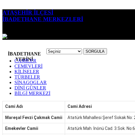
ATAŞEHİR İLÇESİ
İBADETHANE MERKEZLERİ
SORGULA
İBADETHANE
YERİNİ
CAMİLER
CEMEVLERİ
KİLİSELER
TÜRBELER
SİNAGOGLAR
DİNİ GÜNLER
BİLGİ MERKEZİ
Cami Adı
Cami Adresi
Mareşal Fevzi Çakmak Camii
Atatürk Mahallesi Şeref Sokak No: 
Emekevler Camii
Atatürk Mah. İnönü Cad. 3.Sok. No:6