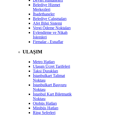
Devlet Hastaneleri
Belediye Hizmet
Merkezleri
İbadethaneler
Belediye Çalışmaları
Afet Bilgi Sistemi
Vergi Ödeme Noktaları
Evlendirme ve Nikah
İşlemleri
Firmalar - Esnaflar
ULAŞIM
Metro Hatları
Ulaşım Ücret Tarifeleri
Taksi Durakları
İstanbulkart Talimat
Noktası
İstanbulkart Başvuru
Noktası
İstanbul Kart Biletmatik
Noktası
Otobüs Hatları
Minibüs Hatları
Ring Seferleri