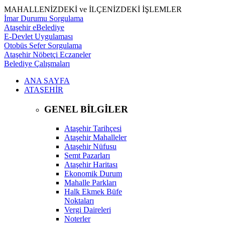
MAHALLENİZDEKİ ve İLÇENİZDEKİ İŞLEMLER
İmar Durumu Sorgulama
Ataşehir eBelediye
E-Devlet Uygulaması
Otobüs Sefer Sorgulama
Ataşehir Nöbetçi Eczaneler
Belediye Çalışmaları
ANA SAYFA
ATAŞEHİR
GENEL BİLGİLER
Ataşehir Tarihçesi
Ataşehir Mahalleler
Ataşehir Nüfusu
Semt Pazarları
Ataşehir Haritası
Ekonomik Durum
Mahalle Parkları
Halk Ekmek Büfe
Noktaları
Vergi Daireleri
Noterler