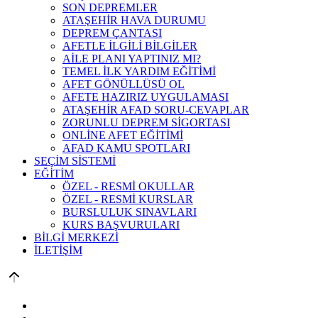
SON DEPREMLER
ATAŞEHİR HAVA DURUMU
DEPREM ÇANTASI
AFETLE İLGİLİ BİLGİLER
AİLE PLANI YAPTINIZ MI?
TEMEL İLK YARDIM EĞİTİMİ
AFET GÖNÜLLÜSÜ OL
AFETE HAZIRIZ UYGULAMASI
ATAŞEHİR AFAD SORU-CEVAPLAR
ZORUNLU DEPREM SİGORTASI
ONLİNE AFET EĞİTİMİ
AFAD KAMU SPOTLARI
SEÇİM SİSTEMİ
EĞİTİM
ÖZEL - RESMİ OKULLAR
ÖZEL - RESMİ KURSLAR
BURSLULUK SINAVLARI
KURS BAŞVURULARI
BİLGİ MERKEZİ
İLETİŞİM