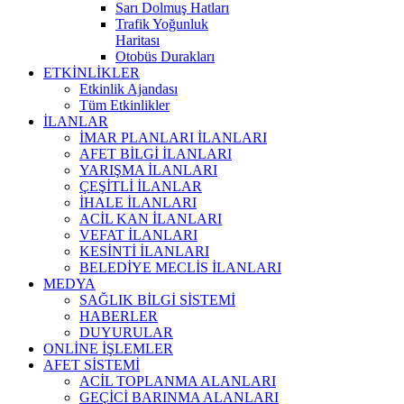
Sarı Dolmuş Hatları
Trafik Yoğunluk
Haritası
Otobüs Durakları
ETKİNLİKLER
Etkinlik Ajandası
Tüm Etkinlikler
İLANLAR
İMAR PLANLARI İLANLARI
AFET BİLGİ İLANLARI
YARIŞMA İLANLARI
ÇEŞİTLİ İLANLAR
İHALE İLANLARI
ACİL KAN İLANLARI
VEFAT İLANLARI
KESİNTİ İLANLARI
BELEDİYE MECLİS İLANLARI
MEDYA
SAĞLIK BİLGİ SİSTEMİ
HABERLER
DUYURULAR
ONLİNE İŞLEMLER
AFET SİSTEMİ
ACİL TOPLANMA ALANLARI
GEÇİCİ BARINMA ALANLARI