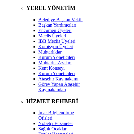
YEREL YÖNETİM
Belediye Başkan Vekili
Başkan Yardımcıları
Encümen Üyeleri
Meclis Üyeleri
İBB Meclis Üyeleri
Komisyon Üyeleri
Muhtarlıklar
Kurum Yöneticileri
Muhtarlık Azaları
Kent Konseyi
Kurum Yöneticileri
Ataşehir Kaymakamı
Görev Yapan Ataşehir
Kaymakamları
HİZMET REHBERİ
İmar Bilgilendirme
Ofisleri
Nöbetçi Eczaneler
Sağlık Ocakları