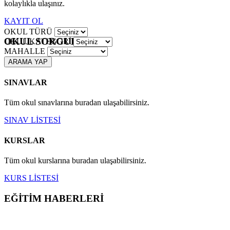
kolaylıkla ulaşınız.
KAYIT OL
OKUL TÜRÜ
OKUL SORGULAMA
OKUL KATEGORİ
MAHALLE
ARAMA YAP
SINAVLAR
Tüm okul sınavlarına buradan ulaşabilirsiniz.
SINAV LİSTESİ
KURSLAR
Tüm okul kurslarına buradan ulaşabilirsiniz.
KURS LİSTESİ
EĞİTİM HABERLERİ