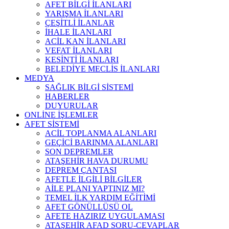
AFET BİLGİ İLANLARI
YARIŞMA İLANLARI
ÇEŞİTLİ İLANLAR
İHALE İLANLARI
ACİL KAN İLANLARI
VEFAT İLANLARI
KESİNTİ İLANLARI
BELEDİYE MECLİS İLANLARI
MEDYA
SAĞLIK BİLGİ SİSTEMİ
HABERLER
DUYURULAR
ONLİNE İŞLEMLER
AFET SİSTEMİ
ACİL TOPLANMA ALANLARI
GEÇİCİ BARINMA ALANLARI
SON DEPREMLER
ATAŞEHİR HAVA DURUMU
DEPREM ÇANTASI
AFETLE İLGİLİ BİLGİLER
AİLE PLANI YAPTINIZ MI?
TEMEL İLK YARDIM EĞİTİMİ
AFET GÖNÜLLÜSÜ OL
AFETE HAZIRIZ UYGULAMASI
ATAŞEHİR AFAD SORU-CEVAPLAR