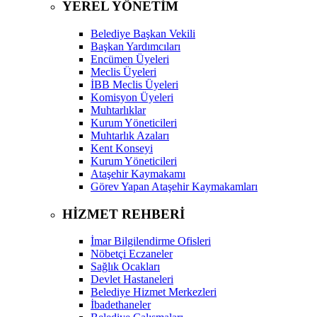
YEREL YÖNETİM
Belediye Başkan Vekili
Başkan Yardımcıları
Encümen Üyeleri
Meclis Üyeleri
İBB Meclis Üyeleri
Komisyon Üyeleri
Muhtarlıklar
Kurum Yöneticileri
Muhtarlık Azaları
Kent Konseyi
Kurum Yöneticileri
Ataşehir Kaymakamı
Görev Yapan Ataşehir Kaymakamları
HİZMET REHBERİ
İmar Bilgilendirme Ofisleri
Nöbetçi Eczaneler
Sağlık Ocakları
Devlet Hastaneleri
Belediye Hizmet Merkezleri
İbadethaneler