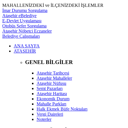
MAHALLENİZDEKİ ve İLÇENİZDEKİ İŞLEMLER
İmar Durumu Sorgulama
Ataşehir eBelediye
E-Devlet Uygulaması
Otobüs Sefer Sorgulama
Ataşehir Nöbetçi Eczaneler
Belediye Çalışmaları
ANA SAYFA
ATAŞEHİR
GENEL BİLGİLER
Ataşehir Tarihçesi
Ataşehir Mahalleler
Ataşehir Nüfusu
Semt Pazarları
Ataşehir Haritası
Ekonomik Durum
Mahalle Parkları
Halk Ekmek Büfe Noktaları
Vergi Daireleri
Noterler