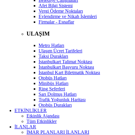
Belediye Çalışmaları
Afet Bilgi Sistemi
Vergi Ödeme Noktaları
Evlendirme ve Nikah İşlemleri
Firmalar - Esnaflar
ULAŞIM
Metro Hatları
Ulaşım Ücret Tarifeleri
Taksi Durakları
İstanbulkart Talimat Noktası
İstanbulkart Başvuru Noktası
İstanbul Kart Biletmatik Noktası
Otobüs Hatları
Minibüs Hatları
Ring Seferleri
Sarı Dolmuş Hatları
Trafik Yoğunluk Haritası
Otobüs Durakları
ETKİNLİKLER
Etkinlik Ajandası
Tüm Etkinlikler
İLANLAR
İMAR PLANLARI İLANLARI