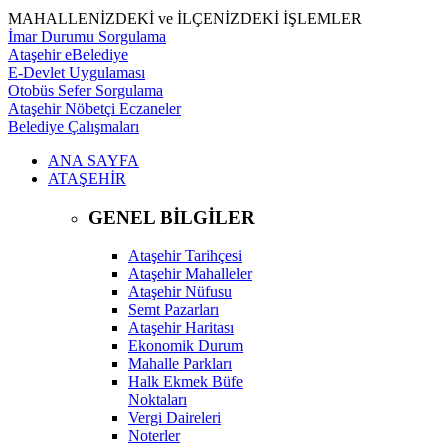
MAHALLENİZDEKİ ve İLÇENİZDEKİ İŞLEMLER
İmar Durumu Sorgulama
Ataşehir eBelediye
E-Devlet Uygulaması
Otobüs Sefer Sorgulama
Ataşehir Nöbetçi Eczaneler
Belediye Çalışmaları
ANA SAYFA
ATAŞEHİR
GENEL BİLGİLER
Ataşehir Tarihçesi
Ataşehir Mahalleler
Ataşehir Nüfusu
Semt Pazarları
Ataşehir Haritası
Ekonomik Durum
Mahalle Parkları
Halk Ekmek Büfe
Noktaları
Vergi Daireleri
Noterler