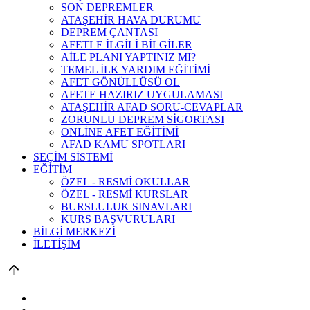
SON DEPREMLER
ATAŞEHİR HAVA DURUMU
DEPREM ÇANTASI
AFETLE İLGİLİ BİLGİLER
AİLE PLANI YAPTINIZ MI?
TEMEL İLK YARDIM EĞİTİMİ
AFET GÖNÜLLÜSÜ OL
AFETE HAZIRIZ UYGULAMASI
ATAŞEHİR AFAD SORU-CEVAPLAR
ZORUNLU DEPREM SİGORTASI
ONLİNE AFET EĞİTİMİ
AFAD KAMU SPOTLARI
SEÇİM SİSTEMİ
EĞİTİM
ÖZEL - RESMİ OKULLAR
ÖZEL - RESMİ KURSLAR
BURSLULUK SINAVLARI
KURS BAŞVURULARI
BİLGİ MERKEZİ
İLETİŞİM