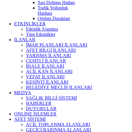
Sarı Dolmuş Hatları
Trafik Yoğunluk
Haritası
Otobüs Durakları
ETKİNLİKLER
Etkinlik Ajandası
Tüm Etkinlikler
İLANLAR
İMAR PLANLARI İLANLARI
AFET BİLGİ İLANLARI
YARIŞMA İLANLARI
ÇEŞİTLİ İLANLAR
İHALE İLANLARI
ACİL KAN İLANLARI
VEFAT İLANLARI
KESİNTİ İLANLARI
BELEDİYE MECLİS İLANLARI
MEDYA
SAĞLIK BİLGİ SİSTEMİ
HABERLER
DUYURULAR
ONLİNE İŞLEMLER
AFET SİSTEMİ
ACİL TOPLANMA ALANLARI
GEÇİCİ BARINMA ALANLARI