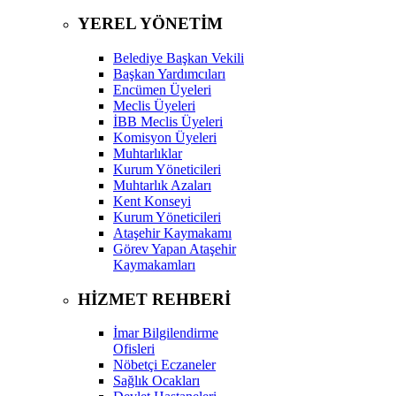
YEREL YÖNETİM
Belediye Başkan Vekili
Başkan Yardımcıları
Encümen Üyeleri
Meclis Üyeleri
İBB Meclis Üyeleri
Komisyon Üyeleri
Muhtarlıklar
Kurum Yöneticileri
Muhtarlık Azaları
Kent Konseyi
Kurum Yöneticileri
Ataşehir Kaymakamı
Görev Yapan Ataşehir
Kaymakamları
HİZMET REHBERİ
İmar Bilgilendirme
Ofisleri
Nöbetçi Eczaneler
Sağlık Ocakları