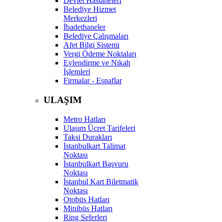
Devlet Hastaneleri
Belediye Hizmet
Merkezleri
İbadethaneler
Belediye Çalışmaları
Afet Bilgi Sistemi
Vergi Ödeme Noktaları
Evlendirme ve Nikah
İşlemleri
Firmalar - Esnaflar
ULAŞIM
Metro Hatları
Ulaşım Ücret Tarifeleri
Taksi Durakları
İstanbulkart Talimat
Noktası
İstanbulkart Başvuru
Noktası
İstanbul Kart Biletmatik
Noktası
Otobüs Hatları
Minibüs Hatları
Ring Seferleri