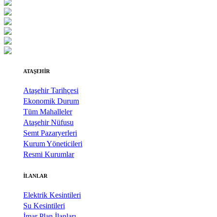
takvimini
açıkladı. "İrade
Bizim, Vatan
Bizim"
temasıyla
gerçekleştirilecek
etkinlikler, 15-
17 Temmuz
ATAŞEHİR
tarihleri
arasında çeşitli
Ataşehir Tarihçesi
noktalarda
Ekonomik Durum
düzenlenecek.
Tüm Mahalleler
Ataşehir Nüfusu
Semt Pazaryerleri
Kurum Yöneticileri
Resmi Kurumlar
İLANLAR
Elektrik Kesintileri
Su Kesintileri
İmar Plan İlanları