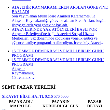
ATAŞEHİR KAYMAKAMI EREN ARSLAN GÖREVİNE
BAŞLADI
Son yayımlanan Mülki İdare Amirleri Kararnamesi ile
Ataşehir Kaymakamlığı görevine atanan Eren Arslan, bugün
ilçeye gelerek yeni görevine başladı.
ATAEVLERİNDE YAZ ATÖLYELERİ BAŞLIYOR
Ataşehir Belediyesi’ne bağlı Ataevleri Sosyal Hizmet
Merkezleri, yaz döneminde çocuklara yönelik eğitici ve
eğlenceli atölye programları düzenliyor. İçerenköy Ataevi
Sosyal Hizmet Merkezi’nde gerçekleştirilecek yaz atölyeleri
15 TEMMUZ DEMOKRASİ VE MİLLİ BİRLİK GÜNÜ
kapsamında çocuklar hem yeni beceriler kazanacak hem de
PROGRAMI
keyifli bir yaz dönemi geçirecek.
15 TEMMUZ DEMOKRASİ VE MİLLİ BİRLİK GÜNÜ
PROGRAMI
Ataşehir
Kaymakamlığı,
15 Temmuz
Demokrasi ve
Millî Birlik
SEMT PAZAR YERLERİ
Günü
kapsamında
ŞİKAYET-BİLGİ HATTI: 0216 570 5000
düzenlenecek
PAZAR ADI /
PAZARIN
PAZAR
anma
MAHALLE
KURULDUĞU GÜN
DETAYI
programının