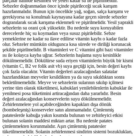
parçalar halinde kesilmeli ve yeteri kadar su ile pişirilmelidir.
Sebzeler doğranmadan önce içinde pişirileceği sıcak karışım
hazırlanmalıdır. Bunun için öncelikle yağ, soğan, salça karışımı ve
gerekiyorsa su konulmalı kaynayana kadar geçen sürede sebzeler
dogranılarak sıcak karışıma eklenmeli ve pişirilmelidir. Yesil yaprakli
sebzelerin su orani çok yüksektir. Bu nedenle suyu koruyabilen
derecelerde hiç su koymadan veya susuz pişirilebilir. Sebze
yemeklerine ne kadar su ilave edilirse vitamin kaybı o kadar fazla
olur. Sebzeler mümkün oldugunca kısa sürede ve diriliği korunacak
şekilde pişirilmelidir. B vitaminleri ve C vitamini gibi bazi vitaminler
ısı ile kolayca kayba uğrar. Sebzelerin haşlama suyu kesinlikle
dökülmemelidir. Dökülürse suda eriyen vitaminlerin büyük bir kismi
(vitamin C, B2 ve folik asit vb) suya geçtiği için, besin değeri kaybı
çok fazla olacaktır. Vitamin değerleri azalacağından salatalar
hazırlandıktan meyveler kesildikten ya da suyu sıkıldıktan sonra
bekletilmemelidir. Meyve ve sebzelerin sularının sıkılıp içilmesi
yerine tüm olarak tüketilmesi, kabuklari yenilebilenlerin kabuklar ile
yenilmesi posa tüketimini artiracağından daha yararlıdır. Besin
değeri azalacağından konservelerin suyu dökülmemelidir.
Zehirlenmelere yol açabileceğinden kapakları dışa dönük
(bombeleşmiş) konserveler satın alınmamalıdır. Çimlenmiş
patateslerde kabuğa yakın kısımda bulunan ve zehirleyici etkisi
bulunan solanin maddesi miktarı artar. Bu nedenle patates
çimlenmekten korunmalıdır. Aşırı çimlenmiş patatesler
tüketilmemelidir. Solanin zehirlenmesi sindirim sistemi bozuklukları,