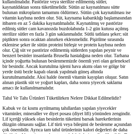
kullanılmalıdır. Pastörize veya sterilize edilmemiş sütler,
kaynatıldıktan sonra tüketilmelidir. Sütün az kaynatılması sütte
bulunan mikropların tamamını öldürmez. Sütün çok kaynatılması ise
vitamin kaybına neden olur. Süt, kaynama kabarıklığı başlamasından
itibaren en az 5 dakika kaynatılmalıdır. Kaynatılmış ve pastörize
edilmiş sütler cam kavanozda buzdolabında 1-2 gün kutusu açılmış
sterilize sütler en fazla 3 gün saklanmalıdır. Sütlü tatlılara şeker; süt
piştikten sonra ocaktan alınırken eklenmelidir. Pişirilme sırasında
eklenirse şeker ile sütün proteini birleşir ve protein kaybına neden
olur. Çiğ süt ve pastörize edilmemiş sütlerden yapılan peynir ve
benzeri besinler insanlarda Brusella hastalığına neden olur. Tarhana
içinde yoğurtta bulunan beslenmemizde önemli yeri olan geleneksel
bir besindir. Ancak kurutulma işlemi hava akımı olan ve gölge bir
yerde üstü bezle kapalı olarak yapılmalı güneş altında
kurutulmamalıdır. Aksi halde önemli vitamin kayıpları oluşur. Satın
alınan plastik süt ve yoğurt kapları, daha sonra yiyecek saklama
amacı ile kullanılmamalıdır.
Tahıl Ve Tahı Ürünleri Tüketilirken Nelere Dikkat Edilmelidir?
Kabuk ve öz kısmı ayrılmamış tahıllardan yapılan yiyecekler
vitaminler, mineraller ve diyet posası (diyet lifi) yönünden zengindir.
Lif içeriği yüksek olan besinlerin tüketimi barsak hareketlerinin
düzgün olmasını sağlar. Lif türü veya bileşimi de beslenme açısından
çok önemlidir. Ayrıca tam tahıl ürünlerinin kalori değerleri de daha