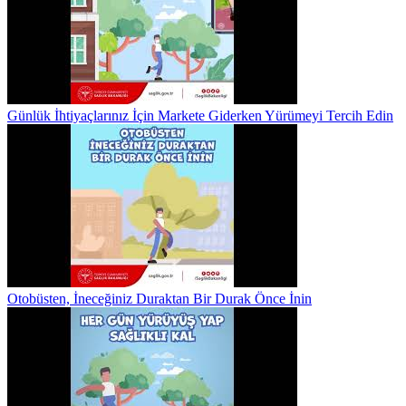
Günlük İhtiyaçlarınız İçin Markete Giderken Yürümeyi Tercih Edin
Otobüsten, İneceğiniz Duraktan Bir Durak Önce İnin