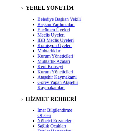
YEREL YÖNETİM
Belediye Başkan Vekili
Başkan Yardımcıları
Encümen Üyeleri
Meclis Üyeleri
İBB Meclis Üyeleri
Komisyon Üyeleri
Muhtarlıklar
Kurum Yöneticileri
Muhtarlık Azaları
Kent Konseyi
Kurum Yöneticileri
Ataşehir Kaymakamı
Görev Yapan Ataşehir
Kaymakamları
HİZMET REHBERİ
İmar Bilgilendirme
Ofisleri
Nöbetçi Eczaneler
Sağlık Ocakları