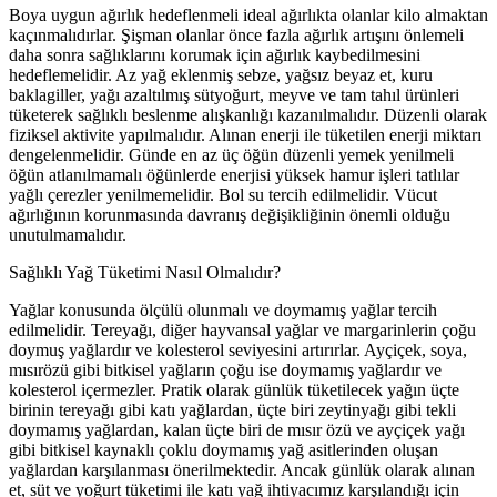
Boya uygun ağırlık hedeflenmeli ideal ağırlıkta olanlar kilo almaktan
kaçınmalıdırlar. Şişman olanlar önce fazla ağırlık artışını önlemeli
daha sonra sağlıklarını korumak için ağırlık kaybedilmesini
hedeflemelidir. Az yağ eklenmiş sebze, yağsız beyaz et, kuru
baklagiller, yağı azaltılmış sütyoğurt, meyve ve tam tahıl ürünleri
tüketerek sağlıklı beslenme alışkanlığı kazanılmalıdır. Düzenli olarak
fiziksel aktivite yapılmalıdır. Alınan enerji ile tüketilen enerji miktarı
dengelenmelidir. Günde en az üç öğün düzenli yemek yenilmeli
öğün atlanılmamalı öğünlerde enerjisi yüksek hamur işleri tatlılar
yağlı çerezler yenilmemelidir. Bol su tercih edilmelidir. Vücut
ağırlığının korunmasında davranış değişikliğinin önemli olduğu
unutulmamalıdır.
Sağlıklı Yağ Tüketimi Nasıl Olmalıdır?
Yağlar konusunda ölçülü olunmalı ve doymamış yağlar tercih
edilmelidir. Tereyağı, diğer hayvansal yağlar ve margarinlerin çoğu
doymuş yağlardır ve kolesterol seviyesini artırırlar. Ayçiçek, soya,
mısırözü gibi bitkisel yağların çoğu ise doymamış yağlardır ve
kolesterol içermezler. Pratik olarak günlük tüketilecek yağın üçte
birinin tereyağı gibi katı yağlardan, üçte biri zeytinyağı gibi tekli
doymamış yağlardan, kalan üçte biri de mısır özü ve ayçiçek yağı
gibi bitkisel kaynaklı çoklu doymamış yağ asitlerinden oluşan
yağlardan karşılanması önerilmektedir. Ancak günlük olarak alınan
et, süt ve yoğurt tüketimi ile katı yağ ihtiyacımız karşılandığı için