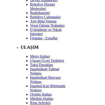
Devlet Hastaneleri
Belediye Hizmet
Merkezleri
İbadethaneler
Belediye Çalışmaları
Afet Bilgi Sistemi
Vergi Ödeme Noktaları
Evlendirme ve Nikah
İşlemleri
Firmalar - Esnaflar
ULAŞIM
Metro Hatları
Ulaşım Ücret Tarifeleri
Taksi Durakları
İstanbulkart Talimat
Noktası
İstanbulkart Başvuru
Noktası
İstanbul Kart Biletmatik
Noktası
Otobüs Hatları
Minibüs Hatları
Ring Seferleri