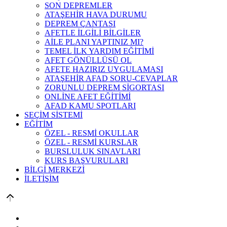
SON DEPREMLER
ATAŞEHİR HAVA DURUMU
DEPREM ÇANTASI
AFETLE İLGİLİ BİLGİLER
AİLE PLANI YAPTINIZ MI?
TEMEL İLK YARDIM EĞİTİMİ
AFET GÖNÜLLÜSÜ OL
AFETE HAZIRIZ UYGULAMASI
ATAŞEHİR AFAD SORU-CEVAPLAR
ZORUNLU DEPREM SİGORTASI
ONLİNE AFET EĞİTİMİ
AFAD KAMU SPOTLARI
SEÇİM SİSTEMİ
EĞİTİM
ÖZEL - RESMİ OKULLAR
ÖZEL - RESMİ KURSLAR
BURSLULUK SINAVLARI
KURS BAŞVURULARI
BİLGİ MERKEZİ
İLETİŞİM