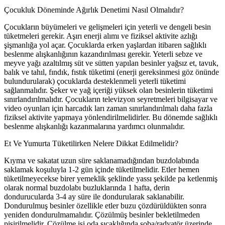
Çocukluk Döneminde Ağırlık Denetimi Nasıl Olmalıdır?
Çocukların büyümeleri ve gelişmeleri için yeterli ve dengeli besin
tüketmeleri gerekir. Aşırı enerji alımı ve fiziksel aktivite azlığı
şişmanlığa yol açar. Çocuklarda erken yaşlardan itibaren sağlıklı
beslenme alışkanlığının kazandırılması gerekir. Yeterli sebze ve
meyve yağı azaltılmış süt ve sütten yapılan besinler yağsız et, tavuk,
balık ve tahıl, fındık, fıstık tüketimi (enerji gereksinmesi göz önünde
bulundurularak) çocuklarda desteklenmeli yeterli tüketimi
sağlanmalıdır. Şeker ve yağ içeriği yüksek olan besinlerin tüketimi
sınırlandırılmalıdır. Çocukların televizyon seyretmeleri bilgisayar ve
video oyunları için harcadık ları zaman sınırlandırılmalı daha fazla
fiziksel aktivite yapmaya yönlendirilmelidirler. Bu dönemde sağlıklı
beslenme alışkanlığı kazanmalarına yardımcı olunmalıdır.
Et Ve Yumurta Tüketilirken Nelere Dikkat Edilmelidir?
Kıyma ve sakatat uzun süre saklanamadığından buzdolabında
saklamak koşuluyla 1-2 gün içinde tüketilmelidir. Etler hemen
tüketilmeyecekse birer yemeklik şeklinde yassı şekilde pa ketlenmiş
olarak normal buzdolabı buzluklarında 1 hafta, derin
dondurucularda 3-4 ay süre ile dondurularak saklanabilir.
Dondurulmuş besinler özellikle etler buzu çözdürüldükten sonra
yeniden dondurulmamalıdır. Çözülmüş besinler bekletilmeden
pişirilmelidir. Çözülme işi oda sıcaklığında soba/radyatör üzerinde