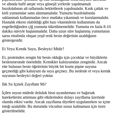
ve altında hafif ateşte veya güneşli yerlerde yapılmamalı
buzdolabının alt raflarında bekletilerek yapılmalıdır. Kırık çatlak ve
kirli yumurtalar satın alınmamalıdır. Yumurta buzdolabında
saklanmalı kullanmadan önce mutlaka yıkanmalı ve kurulanmalıdır.
Hastalık etkeni olabildiği gibi bazı vitaminlerin kullanımını da
engellediğinden çiğ yumurta tüketilmemelidir. Yumurta en fazla 8-10
dakika süreyle haşlanmalıdır. Daha uzun süre haşlanmış yumurtanın
sarısı etrafında oluşan yeşil renk besin değerinin azaldığının
göstergesidir.
Et Veya Kemik Suyu, Besleyici Midir?
Et, proteinden zengin bir besin olduğu için çocuklar ve büyüklerin
beslenmesinde önemlidir. Kemikler kalsiyumdan zengindir. Ancak
ette bulunan besin öğelerinin büyük bir kısmı pişme suyuna
geçmediği gibi kalsiyum da suya geçmez. Bu nedenle et veya kemik
suyunun besleyici değeri yoktur.
Ilık Su Içmek Zayıflatır Mı?
İçilen suyun midede doluluk hissi uyandırması ve bağırsak
hareketlerini artırması gibi etkilerinden dolayı zayıflama üzerinde
olumlu etkisi vardır. Ancak zayıflama diyetleri uygulanırken su içme
isteği azalabilir. Bu durumda vücudun susuz kalmaması için özen
gösterilmelidir.