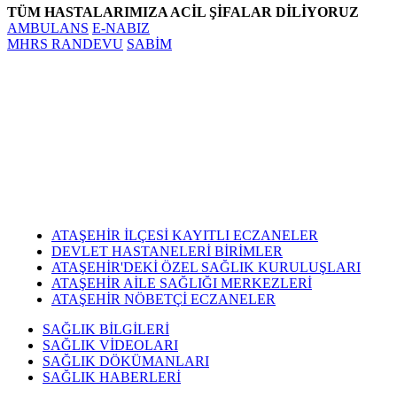
takvimini
TÜM HASTALARIMIZA ACİL ŞİFALAR DİLİYORUZ
açıkladı. "İrade
AMBULANS
E-NABIZ
Bizim, Vatan
MHRS RANDEVU
SABİM
Bizim"
temasıyla
gerçekleştirilecek
etkinlikler, 15-
17 Temmuz
tarihleri
arasında çeşitli
noktalarda
düzenlenecek.
ATAŞEHİR İLÇESİ KAYITLI ECZANELER
DEVLET HASTANELERİ BİRİMLER
ATAŞEHİR'DEKİ ÖZEL SAĞLIK KURULUŞLARI
ATAŞEHİR AİLE SAĞLIĞI MERKEZLERİ
ATAŞEHİR NÖBETÇİ ECZANELER
SAĞLIK BİLGİLERİ
SAĞLIK VİDEOLARI
SAĞLIK DÖKÜMANLARI
SAĞLIK HABERLERİ