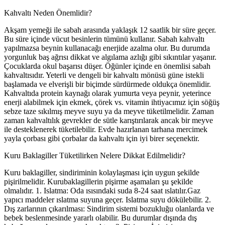
Kahvaltı Neden Önemlidir?
Akşam yemeği ile sabah arasında yaklaşık 12 saatlik bir süre geçer.
Bu süre içinde vücut besinlerin tümünü kullanır. Sabah kahvaltı
yapılmazsa beynin kullanacağı enerjide azalma olur. Bu durumda
yorgunluk baş ağrısı dikkat ve algılama azlığı gibi sıkıntılar yaşanır.
Çocuklarda okul başarısı düşer. Öğünler içinde en önemlisi sabah
kahvaltısıdır. Yeterli ve dengeli bir kahvaltı mönüsü güne istekli
başlamada ve elverişli bir biçimde sürdürmede oldukça önemlidir.
Kahvaltıda protein kaynağı olarak yumurta veya peynir, yeterince
enerji alabilmek için ekmek, çörek vs. vitamin ihtiyacımız için söğüş
sebze taze sıkılmış meyve suyu ya da meyve tüketilmelidir. Zaman
zaman kahvaltılık gevrekler de sütle karıştırılarak ancak bir meyve
ile desteklenerek tüketilebilir. Evde hazırlanan tarhana mercimek
yayla çorbası gibi çorbalar da kahvaltı için iyi birer seçenektir.
Kuru Baklagiller Tüketilirken Nelere Dikkat Edilmelidir?
Kuru baklagiller, sindiriminin kolaylaşması için uygun şekilde
pişirilmelidir. Kurubaklagillerin pişirme aşamaları şu şekilde
olmalıdır. 1. Islatma: Oda ısısındaki suda 8-24 saat ıslatılır.Gaz
yapıcı maddeler ıslatma suyuna geçer. Islatma suyu dökülebilir. 2.
Dış zarlarının çıkarılması: Sindirim sistemi bozukluğu olanlarda ve
bebek beslenmesinde yararlı olabilir. Bu durumlar dışında dış