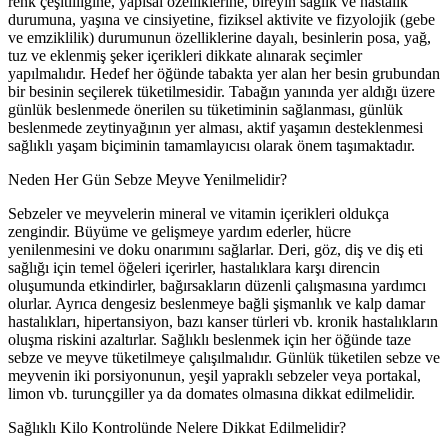
renk çeşitliliğine, yapısal özelliklerine, bireyin sağlık ve hastalık
durumuna, yaşına ve cinsiyetine, fiziksel aktivite ve fizyolojik (gebe
ve emziklilik) durumunun özelliklerine dayalı, besinlerin posa, yağ,
tuz ve eklenmiş şeker içerikleri dikkate alınarak seçimler
yapılmalıdır. Hedef her öğünde tabakta yer alan her besin grubundan
bir besinin seçilerek tüketilmesidir. Tabağın yanında yer aldığı üzere
günlük beslenmede önerilen su tüketiminin sağlanması, günlük
beslenmede zeytinyağının yer alması, aktif yaşamın desteklenmesi
sağlıklı yaşam biçiminin tamamlayıcısı olarak önem taşımaktadır.
Neden Her Gün Sebze Meyve Yenilmelidir?
Sebzeler ve meyvelerin mineral ve vitamin içerikleri oldukça
zengindir. Büyüme ve gelişmeye yardım ederler, hücre
yenilenmesini ve doku onarımını sağlarlar. Deri, göz, diş ve diş eti
sağlığı için temel öğeleri içerirler, hastalıklara karşı direncin
oluşumunda etkindirler, bağırsakların düzenli çalışmasına yardımcı
olurlar. Ayrıca dengesiz beslenmeye bağli şişmanlık ve kalp damar
hastalıkları, hipertansiyon, bazı kanser türleri vb. kronik hastalıkların
oluşma riskini azaltırlar. Sağlıklı beslenmek için her öğünde taze
sebze ve meyve tüketilmeye çalışılmalıdır. Günlük tüketilen sebze ve
meyvenin iki porsiyonunun, yeşil yapraklı sebzeler veya portakal,
limon vb. turunçgiller ya da domates olmasına dikkat edilmelidir.
Sağlıklı Kilo Kontrolünde Nelere Dikkat Edilmelidir?