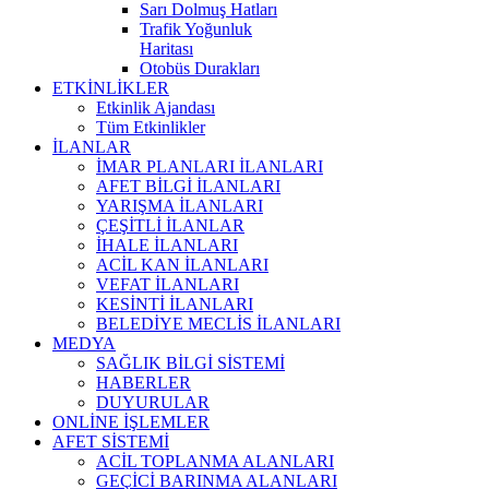
Sarı Dolmuş Hatları
Trafik Yoğunluk
Haritası
Otobüs Durakları
ETKİNLİKLER
Etkinlik Ajandası
Tüm Etkinlikler
İLANLAR
İMAR PLANLARI İLANLARI
AFET BİLGİ İLANLARI
YARIŞMA İLANLARI
ÇEŞİTLİ İLANLAR
İHALE İLANLARI
ACİL KAN İLANLARI
VEFAT İLANLARI
KESİNTİ İLANLARI
BELEDİYE MECLİS İLANLARI
MEDYA
SAĞLIK BİLGİ SİSTEMİ
HABERLER
DUYURULAR
ONLİNE İŞLEMLER
AFET SİSTEMİ
ACİL TOPLANMA ALANLARI
GEÇİCİ BARINMA ALANLARI