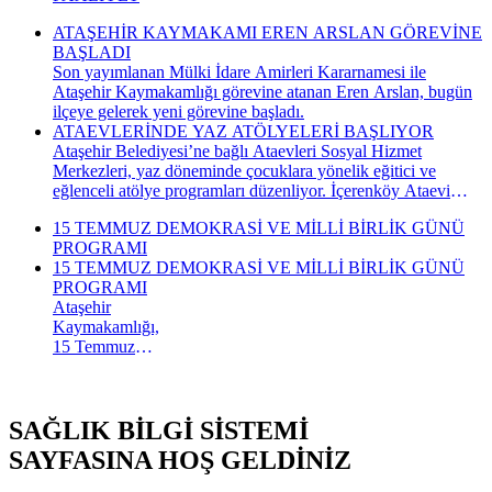
ATAŞEHİR KAYMAKAMI EREN ARSLAN GÖREVİNE
BAŞLADI
Son yayımlanan Mülki İdare Amirleri Kararnamesi ile
Ataşehir Kaymakamlığı görevine atanan Eren Arslan, bugün
ilçeye gelerek yeni görevine başladı.
ATAEVLERİNDE YAZ ATÖLYELERİ BAŞLIYOR
Ataşehir Belediyesi’ne bağlı Ataevleri Sosyal Hizmet
Merkezleri, yaz döneminde çocuklara yönelik eğitici ve
eğlenceli atölye programları düzenliyor. İçerenköy Ataevi
Sosyal Hizmet Merkezi’nde gerçekleştirilecek yaz atölyeleri
15 TEMMUZ DEMOKRASİ VE MİLLİ BİRLİK GÜNÜ
kapsamında çocuklar hem yeni beceriler kazanacak hem de
PROGRAMI
keyifli bir yaz dönemi geçirecek.
15 TEMMUZ DEMOKRASİ VE MİLLİ BİRLİK GÜNÜ
PROGRAMI
Ataşehir
Kaymakamlığı,
15 Temmuz
Demokrasi ve
Millî Birlik
Günü
SAĞLIK BİLGİ SİSTEMİ
kapsamında
düzenlenecek
SAYFASINA HOŞ GELDİNİZ
anma
programının