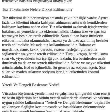
terleme ve halsizlik bulgularıyla ortaya çıkar.
Tuz Tüketiminde Nelere Dikkat Edilmelidir?
Tuz tüketimi ile hipertansiyon arasında yakın bir ilişki vardır. Ayrıca
fazla tuz tüketimi idrarla kalsiyum atılmasını arttırarak kemiklerden
kalsiyum kaybına neden olur. Tuz tüketimini azaltmak için;lezzetine
bakılmadan yemeklere tuz eklenmemelidir. Daima taze ve aşırı tuz
içermeyen besinler tercih edilmelidir. Satın alınan hazır ürünlerin
etiketleri mutlaka okunmalıdır. Tuzsuz ya da tuzu azaltılmış besinler
tercih edilmelidir. Masada tuz kullanılmamalıdır. Baharat ve
maydanoz, nane, kekik, dereotu, rezene, fesleğen gibi aroma
sağlayıcılar tuz yerine tercih edilmelidir. Turşu, ketçap, hardal, soya
sosu vb. yiyeceklerin tuz içeriği çok fazladır. Bu besinlerden uzak
durulmalı ya da az ve seyrek tüketilmelidir. Sebze ve meyve tüketimi
arttırılmalıdır. Bol su içilmelidir. Su genelde az sodyum içerir. Şişe
suları ve maden sularının sodyum içeriğini etiketinden kontrol
edilmelidir.
Yeterli Ve Dengeli Beslenme Nedir?
Vücudun büyümesi, yenilenmesi ve çalışması için gerekli olan enerji
ve besin öğelerinin her birinin yeterli miktarlarda alınması ve vücutta
uygun şekilde kullanılması "Yeterli ve Dengeli Beslenme" deyimi ile
açıklanıyor. Sağlığın korunmasında ve hastalıkların önlenmesinde
yeterli ve dengeli beslenme önemli rol oynamaktadır.