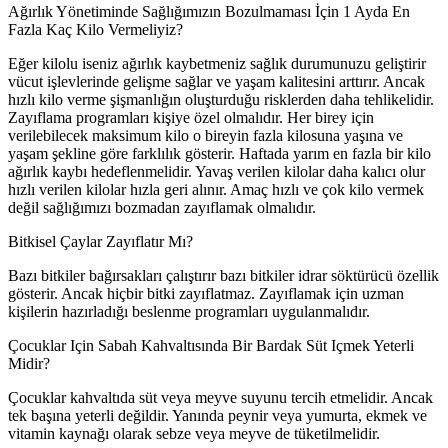
Ağırlık Yönetiminde Sağlığımızın Bozulmaması İçin 1 Ayda En
Fazla Kaç Kilo Vermeliyiz?
Eğer kilolu iseniz ağırlık kaybetmeniz sağlık durumunuzu geliştirir
vücut işlevlerinde gelişme sağlar ve yaşam kalitesini arttırır. Ancak
hızlı kilo verme şişmanlığın oluşturduğu risklerden daha tehlikelidir.
Zayıflama programları kişiye özel olmalıdır. Her birey için
verilebilecek maksimum kilo o bireyin fazla kilosuna yaşına ve
yaşam şekline göre farklılık gösterir. Haftada yarım en fazla bir kilo
ağırlık kaybı hedeflenmelidir. Yavaş verilen kilolar daha kalıcı olur
hızlı verilen kilolar hızla geri alınır. Amaç hızlı ve çok kilo vermek
değil sağlığımızı bozmadan zayıflamak olmalıdır.
Bitkisel Çaylar Zayıflatır Mı?
Bazı bitkiler bağırsakları çalıştırır bazı bitkiler idrar söktürücü özellik
gösterir. Ancak hiçbir bitki zayıflatmaz. Zayıflamak için uzman
kişilerin hazırladığı beslenme programları uygulanmalıdır.
Çocuklar Için Sabah Kahvaltısında Bir Bardak Süt Içmek Yeterli
Midir?
Çocuklar kahvaltıda süt veya meyve suyunu tercih etmelidir. Ancak
tek başına yeterli değildir. Yanında peynir veya yumurta, ekmek ve
vitamin kaynağı olarak sebze veya meyve de tüketilmelidir.