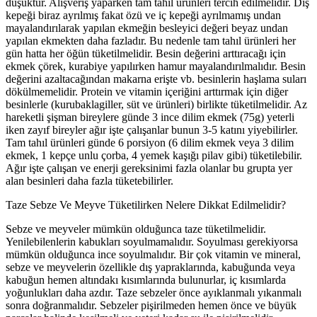
düşüktür. Alışveriş yaparken tam tahıl ürünleri tercih edilmelidir. Dış
kepeği biraz ayrılmış fakat özü ve iç kepeği ayrılmamış undan
mayalandırılarak yapılan ekmeğin besleyici değeri beyaz undan
yapılan ekmekten daha fazladır. Bu nedenle tam tahıl ürünleri her
gün hatta her öğün tüketilmelidir. Besin değerini arttıracağı için
ekmek çörek, kurabiye yapılırken hamur mayalandırılmalıdır. Besin
değerini azaltacağından makarna erişte vb. besinlerin haşlama suları
dökülmemelidir. Protein ve vitamin içeriğini arttırmak için diğer
besinlerle (kurubaklagiller, süt ve ürünleri) birlikte tüketilmelidir. Az
hareketli şişman bireylere günde 3 ince dilim ekmek (75g) yeterli
iken zayıf bireyler ağır işte çalışanlar bunun 3-5 katını yiyebilirler.
Tam tahıl ürünleri günde 6 porsiyon (6 dilim ekmek veya 3 dilim
ekmek, 1 kepçe unlu çorba, 4 yemek kaşığı pilav gibi) tüketilebilir.
Ağır işte çalışan ve enerji gereksinimi fazla olanlar bu grupta yer
alan besinleri daha fazla tüketebilirler.
Taze Sebze Ve Meyve Tüketilirken Nelere Dikkat Edilmelidir?
Sebze ve meyveler mümkün olduğunca taze tüketilmelidir.
Yenilebilenlerin kabukları soyulmamalıdır. Soyulması gerekiyorsa
mümkün olduğunca ince soyulmalıdır. Bir çok vitamin ve mineral,
sebze ve meyvelerin özellikle dış yapraklarında, kabuğunda veya
kabuğun hemen altındakı kısımlarında bulunurlar, iç kısımlarda
yoğunlukları daha azdır. Taze sebzeler önce ayıklanmalı yıkanmalı
sonra doğranmalıdır. Sebzeler pişirilmeden hemen önce ve büyük