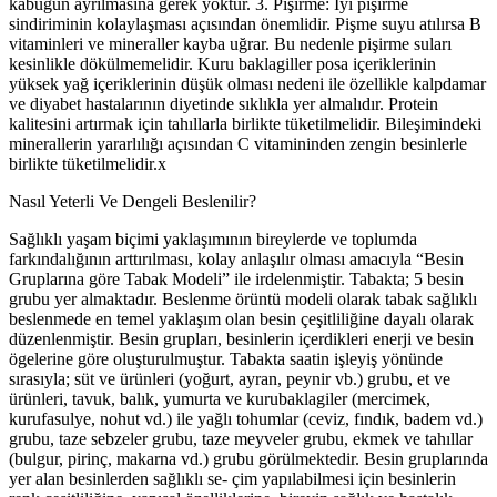
kabuğun ayrılmasına gerek yoktur. 3. Pişirme: İyi pişirme
sindiriminin kolaylaşması açısından önemlidir. Pişme suyu atılırsa B
vitaminleri ve mineraller kayba uğrar. Bu nedenle pişirme suları
kesinlikle dökülmemelidir. Kuru baklagiller posa içeriklerinin
yüksek yağ içeriklerinin düşük olması nedeni ile özellikle kalpdamar
ve diyabet hastalarının diyetinde sıklıkla yer almalıdır. Protein
kalitesini artırmak için tahıllarla birlikte tüketilmelidir. Bileşimindeki
minerallerin yararlılığı açısından C vitamininden zengin besinlerle
birlikte tüketilmelidir.x
Nasıl Yeterli Ve Dengeli Beslenilir?
Sağlıklı yaşam biçimi yaklaşımının bireylerde ve toplumda
farkındalığının arttırılması, kolay anlaşılır olması amacıyla “Besin
Gruplarına göre Tabak Modeli” ile irdelenmiştir. Tabakta; 5 besin
grubu yer almaktadır. Beslenme örüntü modeli olarak tabak sağlıklı
beslenmede en temel yaklaşım olan besin çeşitliliğine dayalı olarak
düzenlenmiştir. Besin grupları, besinlerin içerdikleri enerji ve besin
ögelerine göre oluşturulmuştur. Tabakta saatin işleyiş yönünde
sırasıyla; süt ve ürünleri (yoğurt, ayran, peynir vb.) grubu, et ve
ürünleri, tavuk, balık, yumurta ve kurubaklagiler (mercimek,
kurufasulye, nohut vd.) ile yağlı tohumlar (ceviz, fındık, badem vd.)
grubu, taze sebzeler grubu, taze meyveler grubu, ekmek ve tahıllar
(bulgur, pirinç, makarna vd.) grubu görülmektedir. Besin gruplarında
yer alan besinlerden sağlıklı se- çim yapılabilmesi için besinlerin