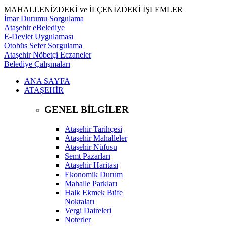
MAHALLENİZDEKİ ve İLÇENİZDEKİ İŞLEMLER
İmar Durumu Sorgulama
Ataşehir eBelediye
E-Devlet Uygulaması
Otobüs Sefer Sorgulama
Ataşehir Nöbetçi Eczaneler
Belediye Çalışmaları
ANA SAYFA
ATAŞEHİR
GENEL BİLGİLER
Ataşehir Tarihçesi
Ataşehir Mahalleler
Ataşehir Nüfusu
Semt Pazarları
Ataşehir Haritası
Ekonomik Durum
Mahalle Parkları
Halk Ekmek Büfe
Noktaları
Vergi Daireleri
Noterler