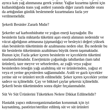
ayrıca katı yağ alınmasına gerek yoktur. Yağlar kızartma işlemi için
kullanıldığında trans yağ asitleri yanında diğer zararlı madde oranı
da arttığından günlük beslenmede kızartmalara fazla yer
verilmemelidir.
Şekerli Besinler Zararlı Mıdır?
Şekerler saf karbonhidrattır ve yoğun enerji kaynağıdır. Bu
besinlerin fazla miktarda tüketimi aşırı enerji alımının nedenidir ve
vücut ağırlığının artmasına (şişmanlığa) ve besleyici değeri yüksek
olan besinlerin tüketiminin de azalmasına neden olur. Bu nedenle bu
tür besinlerin tüketiminin azaltılması büyük önem taşımaktadır.
Bunun için; Fazla şeker içeren besinlerin ve içeceklerin tüketimi
sınırlandırılmalıdır. Enerjimizin çoğunluğu tahıllardan (tam tahıl
ürünleri), taze meyve ve sebzelerden, az yağlı veya yağsız
besinlerden örneğin yağı azaltılmış süt ve ürünlerinden, yağsız et
veya et yerine geçenlerden sağlanmalıdır. Asitli ve gazlı içecekler
yerine süt ve ürünleri tercih edilmelidir. Şeker içeren içecekler yerine
sadece su içilmelidir. Çay ve bitkisel çaylar şekersiz içilmelidir.
Şekerli besin tüketiminden sonra dişler fırçalanmalıdır.
Süt Ve Süt Ürünlerini Tüketirken Nelere Dikkat Edilmelidir?
Hastalık yapıcı mikroorganizmalardan korunmak için iyi
kaynatılmış, pastörize/sterilize edilmiş süt ve süt ürünleri