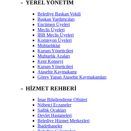
YEREL YÖNETİM
Belediye Başkan Vekili
Başkan Yardımcıları
Encümen Üyeleri
Meclis Üyeleri
İBB Meclis Üyeleri
Komisyon Üyeleri
Muhtarlıklar
Kurum Yöneticileri
Muhtarlık Azaları
Kent Konseyi
Kurum Yöneticileri
Ataşehir Kaymakamı
Görev Yapan Ataşehir Kaymakamları
HİZMET REHBERİ
İmar Bilgilendirme Ofisleri
Nöbetçi Eczaneler
Sağlık Ocakları
Devlet Hastaneleri
Belediye Hizmet Merkezleri
İbadethaneler