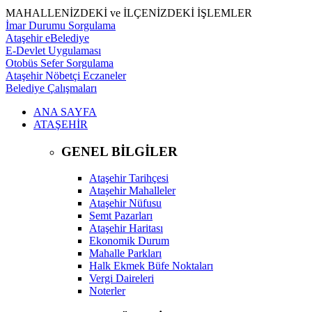
MAHALLENİZDEKİ ve İLÇENİZDEKİ İŞLEMLER
İmar Durumu Sorgulama
Ataşehir eBelediye
E-Devlet Uygulaması
Otobüs Sefer Sorgulama
Ataşehir Nöbetçi Eczaneler
Belediye Çalışmaları
ANA SAYFA
ATAŞEHİR
GENEL BİLGİLER
Ataşehir Tarihçesi
Ataşehir Mahalleler
Ataşehir Nüfusu
Semt Pazarları
Ataşehir Haritası
Ekonomik Durum
Mahalle Parkları
Halk Ekmek Büfe Noktaları
Vergi Daireleri
Noterler