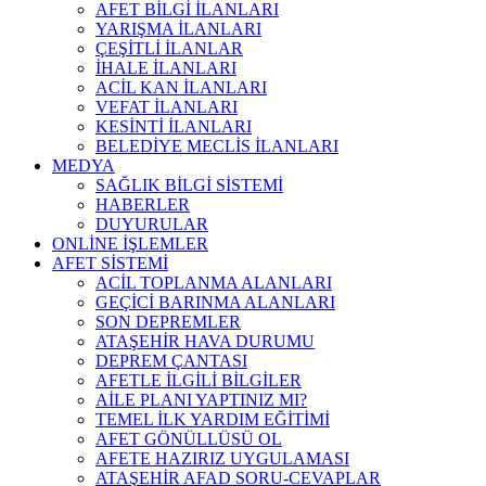
AFET BİLGİ İLANLARI
YARIŞMA İLANLARI
ÇEŞİTLİ İLANLAR
İHALE İLANLARI
ACİL KAN İLANLARI
VEFAT İLANLARI
KESİNTİ İLANLARI
BELEDİYE MECLİS İLANLARI
MEDYA
SAĞLIK BİLGİ SİSTEMİ
HABERLER
DUYURULAR
ONLİNE İŞLEMLER
AFET SİSTEMİ
ACİL TOPLANMA ALANLARI
GEÇİCİ BARINMA ALANLARI
SON DEPREMLER
ATAŞEHİR HAVA DURUMU
DEPREM ÇANTASI
AFETLE İLGİLİ BİLGİLER
AİLE PLANI YAPTINIZ MI?
TEMEL İLK YARDIM EĞİTİMİ
AFET GÖNÜLLÜSÜ OL
AFETE HAZIRIZ UYGULAMASI
ATAŞEHİR AFAD SORU-CEVAPLAR