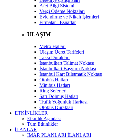
Belediye Çalışmaları
Afet Bilgi Sistemi
Vergi Ödeme Noktaları
Evlendirme ve Nikah İşlemleri
Firmalar - Esnaflar
ULAŞIM
Metro Hatları
Ulaşım Ücret Tarifeleri
Taksi Durakları
İstanbulkart Talimat Noktası
İstanbulkart Başvuru Noktası
İstanbul Kart Biletmatik Noktası
Otobüs Hatları
Minibüs Hatları
Ring Seferleri
Sarı Dolmuş Hatları
Trafik Yoğunluk Haritası
Otobüs Durakları
ETKİNLİKLER
Etkinlik Ajandası
Tüm Etkinlikler
İLANLAR
İMAR PLANLARI İLANLARI