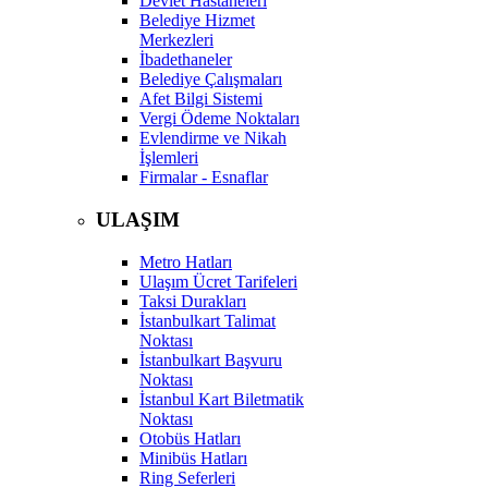
Devlet Hastaneleri
Belediye Hizmet
Merkezleri
İbadethaneler
Belediye Çalışmaları
Afet Bilgi Sistemi
Vergi Ödeme Noktaları
Evlendirme ve Nikah
İşlemleri
Firmalar - Esnaflar
ULAŞIM
Metro Hatları
Ulaşım Ücret Tarifeleri
Taksi Durakları
İstanbulkart Talimat
Noktası
İstanbulkart Başvuru
Noktası
İstanbul Kart Biletmatik
Noktası
Otobüs Hatları
Minibüs Hatları
Ring Seferleri