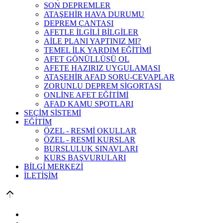
SON DEPREMLER
ATAŞEHİR HAVA DURUMU
DEPREM ÇANTASI
AFETLE İLGİLİ BİLGİLER
AİLE PLANI YAPTINIZ MI?
TEMEL İLK YARDIM EĞİTİMİ
AFET GÖNÜLLÜSÜ OL
AFETE HAZIRIZ UYGULAMASI
ATAŞEHİR AFAD SORU-CEVAPLAR
ZORUNLU DEPREM SİGORTASI
ONLİNE AFET EĞİTİMİ
AFAD KAMU SPOTLARI
SEÇİM SİSTEMİ
EĞİTİM
ÖZEL - RESMİ OKULLAR
ÖZEL - RESMİ KURSLAR
BURSLULUK SINAVLARI
KURS BAŞVURULARI
BİLGİ MERKEZİ
İLETİŞİM