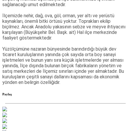
temasıyla
sağlanacağı umut edilmektedir.
gerçekleştirilecek
etkinlikler, 15-
İlçemizde nehir, dağ, ova, göl, orman, yer altı ve yerüstü
17 Temmuz
kaynakları, önemli bitki örtüsü yoktur. Toprakları ekilip
tarihleri
biçilmez. Ancak Anadolu yakasının sebze ve meyve ihtiyacını
arasında çeşitli
karşılayan (Büyükşehir Bel. Başk. ait) Hal ilçe merkezinde
noktalarda
faaliyet göstermektedir.
düzenlenecek.
Yüzölçümüne nazaran bünyesinde barındırdığı büyük dev
ticaret kuruluşlarının yanında çok sayıda orta boy sanayi
işletmeleri ve bunun yanı sıra küçük işletmelerde yer alması
yanında, İlçe dışında bulunan birçok fabrikaların yönetim ve
satış merkezleri de İlçemiz sınırları içinde yer almaktadır. Bu
kuruluşların çeşitli sanayi dallarını kapsaması da ekonomik
yönden en belirgin özelliğidir.
Paylaş