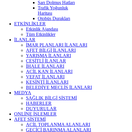
Sarı Dolmuş Hatları
Trafik Yoğunluk
Haritası
Otobüs Durakları
ETKİNLİKLER
Etkinlik Ajandası
Tüm Etkinlikler
İLANLAR
İMAR PLANLARI İLANLARI
AFET BİLGİ İLANLARI
YARIŞMA İLANLARI
ÇEŞİTLİ İLANLAR
İHALE İLANLARI
ACİL KAN İLANLARI
VEFAT İLANLARI
KESİNTİ İLANLARI
BELEDİYE MECLİS İLANLARI
MEDYA
SAĞLIK BİLGİ SİSTEMİ
HABERLER
DUYURULAR
ONLİNE İŞLEMLER
AFET SİSTEMİ
ACİL TOPLANMA ALANLARI
GEÇİCİ BARINMA ALANLARI