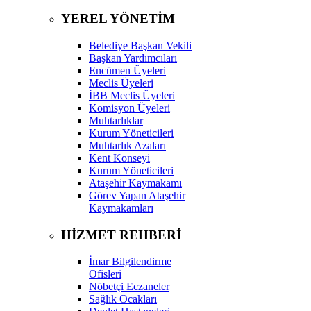
YEREL YÖNETİM
Belediye Başkan Vekili
Başkan Yardımcıları
Encümen Üyeleri
Meclis Üyeleri
İBB Meclis Üyeleri
Komisyon Üyeleri
Muhtarlıklar
Kurum Yöneticileri
Muhtarlık Azaları
Kent Konseyi
Kurum Yöneticileri
Ataşehir Kaymakamı
Görev Yapan Ataşehir
Kaymakamları
HİZMET REHBERİ
İmar Bilgilendirme
Ofisleri
Nöbetçi Eczaneler
Sağlık Ocakları