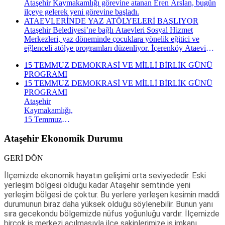
Ataşehir Kaymakamlığı görevine atanan Eren Arslan, bugün
ilçeye gelerek yeni görevine başladı.
ATAEVLERİNDE YAZ ATÖLYELERİ BAŞLIYOR
Ataşehir Belediyesi’ne bağlı Ataevleri Sosyal Hizmet
Merkezleri, yaz döneminde çocuklara yönelik eğitici ve
eğlenceli atölye programları düzenliyor. İçerenköy Ataevi
Sosyal Hizmet Merkezi’nde gerçekleştirilecek yaz atölyeleri
15 TEMMUZ DEMOKRASİ VE MİLLİ BİRLİK GÜNÜ
kapsamında çocuklar hem yeni beceriler kazanacak hem de
PROGRAMI
keyifli bir yaz dönemi geçirecek.
15 TEMMUZ DEMOKRASİ VE MİLLİ BİRLİK GÜNÜ
PROGRAMI
Ataşehir
Kaymakamlığı,
15 Temmuz
Demokrasi ve
Millî Birlik
Ataşehir Ekonomik Durumu
Günü
kapsamında
GERİ DÖN
düzenlenecek
anma
İlçemizde ekonomik hayatın gelişimi orta seviyededir. Eski
programının
yerleşim bölgesi olduğu kadar Ataşehir semtinde yeni
takvimini
yerleşim bölgesi de çoktur. Bu yerlere yerleşen kesimin maddi
açıkladı. "İrade
durumunun biraz daha yüksek olduğu söylenebilir. Bunun yanı
Bizim, Vatan
sıra gecekondu bölgemizde nüfus yoğunluğu vardır. İlçemizde
Bizim"
birçok iş merkezi açılmasıyla ilçe sakinlerimize iş imkanı