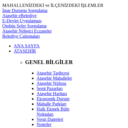
MAHALLENİZDEKİ ve İLÇENİZDEKİ İŞLEMLER
İmar Durumu Sorgulama
Ataşehir eBelediye
E-Devlet Uygulaması
Otobüs Sefer Sorgulama
Ataşehir Nöbetçi Eczaneler
Belediye Çalışmaları
ANA SAYFA
ATAŞEHİR
GENEL BİLGİLER
Ataşehir Tarihçesi
Ataşehir Mahalleler
Ataşehir Nüfusu
Semt Pazarları
Ataşehir Haritası
Ekonomik Durum
Mahalle Parkları
Halk Ekmek Büfe
Noktaları
Vergi Daireleri
Noterler