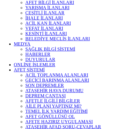
AFET BİLGİ İLANLARI
YARIŞMA İLANLARI
ÇEŞİTLİ İLANLAR
İHALE İLANLARI
ACİL KAN İLANLARI
VEFAT İLANLARI
KESİNTİ İLANLARI
BELEDİYE MECLİS İLANLARI
MEDYA
SAĞLIK BİLGİ SİSTEMİ
HABERLER
DUYURULAR
ONLİNE İŞLEMLER
AFET SİSTEMİ
ACİL TOPLANMA ALANLARI
GEÇİCİ BARINMA ALANLARI
SON DEPREMLER
ATAŞEHİR HAVA DURUMU
DEPREM ÇANTASI
AFETLE İLGİLİ BİLGİLER
AİLE PLANI YAPTINIZ MI?
TEMEL İLK YARDIM EĞİTİMİ
AFET GÖNÜLLÜSÜ OL
AFETE HAZIRIZ UYGULAMASI
ATAŞEHİR AFAD SORU-CEVAPLAR