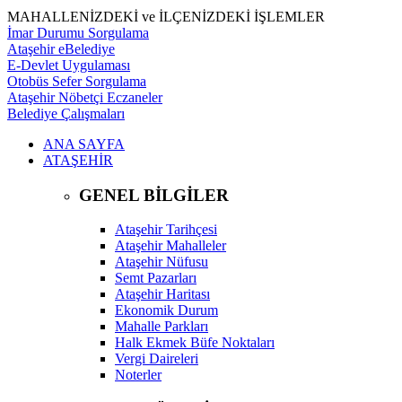
MAHALLENİZDEKİ ve İLÇENİZDEKİ İŞLEMLER
İmar Durumu Sorgulama
Ataşehir eBelediye
E-Devlet Uygulaması
Otobüs Sefer Sorgulama
Ataşehir Nöbetçi Eczaneler
Belediye Çalışmaları
ANA SAYFA
ATAŞEHİR
GENEL BİLGİLER
Ataşehir Tarihçesi
Ataşehir Mahalleler
Ataşehir Nüfusu
Semt Pazarları
Ataşehir Haritası
Ekonomik Durum
Mahalle Parkları
Halk Ekmek Büfe Noktaları
Vergi Daireleri
Noterler