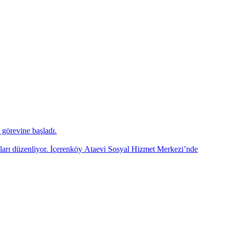
görevine başladı.
mları düzenliyor. İçerenköy Ataevi Sosyal Hizmet Merkezi’nde