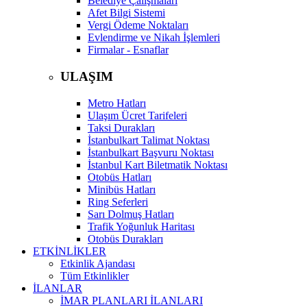
Belediye Çalışmaları
Afet Bilgi Sistemi
Vergi Ödeme Noktaları
Evlendirme ve Nikah İşlemleri
Firmalar - Esnaflar
ULAŞIM
Metro Hatları
Ulaşım Ücret Tarifeleri
Taksi Durakları
İstanbulkart Talimat Noktası
İstanbulkart Başvuru Noktası
İstanbul Kart Biletmatik Noktası
Otobüs Hatları
Minibüs Hatları
Ring Seferleri
Sarı Dolmuş Hatları
Trafik Yoğunluk Haritası
Otobüs Durakları
ETKİNLİKLER
Etkinlik Ajandası
Tüm Etkinlikler
İLANLAR
İMAR PLANLARI İLANLARI