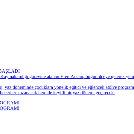
BAŞLADI
 Kaymakamlığı görevine atanan Eren Arslan, bugün ilçeye gelerek yeni 
ri, yaz döneminde çocuklara yönelik eğitici ve eğlenceli atölye progra
 beceriler kazanacak hem de keyifli bir yaz dönemi geçirecek.
ROGRAMI
ROGRAMI