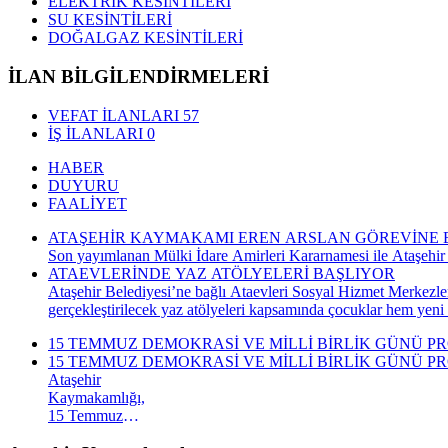
ELEKTRİK KESİNTİLERİ
SU KESİNTİLERİ
DOĞALGAZ KESİNTİLERİ
İLAN BİLGİLENDİRMELERİ
VEFAT İLANLARI
57
İŞ İLANLARI
0
HABER
DUYURU
FAALİYET
ATAŞEHİR KAYMAKAMI EREN ARSLAN GÖREVİNE 
Son yayımlanan Mülki İdare Amirleri Kararnamesi ile Ataşehir
ATAEVLERİNDE YAZ ATÖLYELERİ BAŞLIYOR
Ataşehir Belediyesi’ne bağlı Ataevleri Sosyal Hizmet Merkezle
gerçekleştirilecek yaz atölyeleri kapsamında çocuklar hem yeni
15 TEMMUZ DEMOKRASİ VE MİLLİ BİRLİK GÜNÜ P
15 TEMMUZ DEMOKRASİ VE MİLLİ BİRLİK GÜNÜ P
Ataşehir
Kaymakamlığı,
15 Temmuz
Demokrasi ve