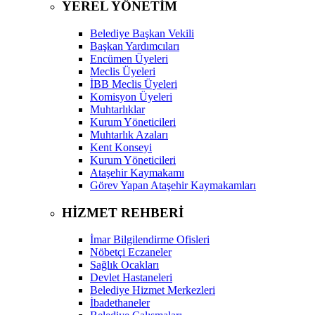
YEREL YÖNETİM
Belediye Başkan Vekili
Başkan Yardımcıları
Encümen Üyeleri
Meclis Üyeleri
İBB Meclis Üyeleri
Komisyon Üyeleri
Muhtarlıklar
Kurum Yöneticileri
Muhtarlık Azaları
Kent Konseyi
Kurum Yöneticileri
Ataşehir Kaymakamı
Görev Yapan Ataşehir Kaymakamları
HİZMET REHBERİ
İmar Bilgilendirme Ofisleri
Nöbetçi Eczaneler
Sağlık Ocakları
Devlet Hastaneleri
Belediye Hizmet Merkezleri
İbadethaneler