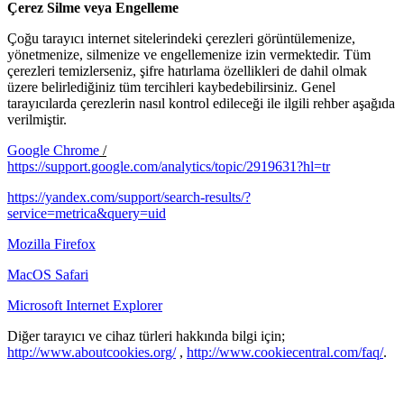
Çerez Silme veya Engelleme
Çoğu tarayıcı internet sitelerindeki
çerezleri görüntülemenize,
yönetmenize, silmenize ve engellemenize izin vermektedir. Tüm
çerezleri temizlerseniz, şifre hatırlama özellikleri de dahil olmak
üzere belirlediğiniz tüm tercihleri kaybedebilirsiniz. Genel
tarayıcılarda çerezlerin nasıl kontrol edileceği ile ilgili rehber aşağıda
verilmiştir.
Google Chrome
/
https://support.google.com/analytics/topic/2919631?hl=tr
https://yandex.com/support/search-results/?
service=metrica
&
query=uid
Mozilla Firefox
MacOS Safari
Microsoft Internet Explorer
Diğer tarayıcı ve cihaz t
ürleri hakkında bilgi için;
http://www.aboutcookies.org/
,
http://www.cookiecentral.com/faq/
.