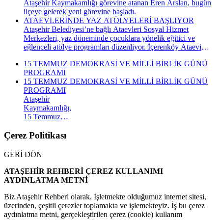
Ataşehir Kaymakamlığı görevine atanan Eren Arslan, bugün
ilçeye gelerek yeni görevine başladı.
ATAEVLERİNDE YAZ ATÖLYELERİ BAŞLIYOR
Ataşehir Belediyesi’ne bağlı Ataevleri Sosyal Hizmet
Merkezleri, yaz döneminde çocuklara yönelik eğitici ve
eğlenceli atölye programları düzenliyor. İçerenköy Ataevi
Sosyal Hizmet Merkezi’nde gerçekleştirilecek yaz atölyeleri
15 TEMMUZ DEMOKRASİ VE MİLLİ BİRLİK GÜNÜ
kapsamında çocuklar hem yeni beceriler kazanacak hem de
PROGRAMI
keyifli bir yaz dönemi geçirecek.
15 TEMMUZ DEMOKRASİ VE MİLLİ BİRLİK GÜNÜ
PROGRAMI
Ataşehir
Kaymakamlığı,
15 Temmuz
Demokrasi ve
Millî Birlik
Çerez Politikası
Günü
kapsamında
GERİ DÖN
düzenlenecek
anma
ATAŞEHİR REHBERİ ÇEREZ KULLANIMI
programının
AYDINLATMA METNİ
takvimini
açıkladı. "İrade
Biz Ataşehir Rehberi olarak, İşletmekte olduğumuz internet sitesi,
Bizim, Vatan
üzerinden, çeşitli çerezler toplamakta ve işlemekteyiz. İş bu çerez
Bizim"
aydınlatma metni, gerçekleştirilen çerez (cookie) kullanım