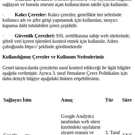
sağlayan ve burada oturum a
çan kullanıcıların takibi için kullanılır.
·
Kalıcı
Çerezler:
Kalıcı çerezler, genellikle her seferinde
kullanıcı adı ve şifre girişi yapmamak için kullanılan, tarayıcı
kapansa dahi tutulabilen çerez çeşididir.
·
Güvenlik Çerezleri:
SSL sertifikasına sahip web sitelerinde,
şifreli veri i
çeren işlemleri kontrol etmek için kullanılır. Adres
çubuğunda https:// şeklinde görülmektedir
Kullandığımız
Çerezler ve Kullanım Nedenlerimiz
Genel tarayıcılarda çerezlerin nasıl kontrol edileceği ile ilgili bilgiler
aşağıda verilmiştir. Ayrıca 3. taraf firmaların Çerez Politikaları için
daha detaylı bilgiye aşağıdaki linkten erişebilirsiniz.
Sağlayıcı
İsim
Amaç
Tür
Süre
Google Analytics
tarafından web sitesi
üzerindeki sayfaların
ziyaret oranını ve
3. Taraf