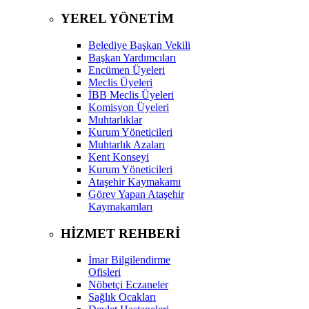
YEREL YÖNETİM
Belediye Başkan Vekili
Başkan Yardımcıları
Encümen Üyeleri
Meclis Üyeleri
İBB Meclis Üyeleri
Komisyon Üyeleri
Muhtarlıklar
Kurum Yöneticileri
Muhtarlık Azaları
Kent Konseyi
Kurum Yöneticileri
Ataşehir Kaymakamı
Görev Yapan Ataşehir
Kaymakamları
HİZMET REHBERİ
İmar Bilgilendirme
Ofisleri
Nöbetçi Eczaneler
Sağlık Ocakları