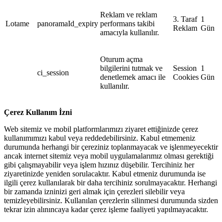
Reklam ve reklam
3. Taraf
1
Lotame
panoramaId_expiry
performans takibi
Reklam
Gün
amacıyla kullanılır.
Oturum açma
bilgilerini tutmak ve
Session
1
ci_session
denetlemek amacı ile
Cookies
Gün
kullanılır.
Çerez Kullanım İzni
Web sitemiz ve mobil platformlarımızı ziyaret ettiğinizde
çerez
kullanımımızı kabul veya reddedebilirsiniz. Kabul etmemeniz
durumunda herhangi bir çereziniz toplanmayacak ve işlenmeyecektir
ancak internet sitemiz veya mobil uygulamalarımız olması gerektiği
gibi çalışmayabilir veya işlem hızınız düşebilir. Tercihiniz her
ziyaretinizde yeniden sorulacaktır. Kabul etmeniz durumunda ise
ilgili çerez kullanılarak bir daha tercihiniz sorulmayacaktır. Herhangi
bir zamanda izninizi geri almak için çerezleri silebilir veya
temizleyebilirsiniz. Kullanılan çerezlerin silinmesi durumunda sizden
tekrar izin alınıncaya kadar çerez işleme faaliyeti yapılmayacaktır.