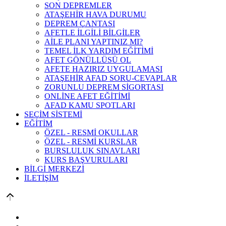
SON DEPREMLER
ATAŞEHİR HAVA DURUMU
DEPREM ÇANTASI
AFETLE İLGİLİ BİLGİLER
AİLE PLANI YAPTINIZ MI?
TEMEL İLK YARDIM EĞİTİMİ
AFET GÖNÜLLÜSÜ OL
AFETE HAZIRIZ UYGULAMASI
ATAŞEHİR AFAD SORU-CEVAPLAR
ZORUNLU DEPREM SİGORTASI
ONLİNE AFET EĞİTİMİ
AFAD KAMU SPOTLARI
SEÇİM SİSTEMİ
EĞİTİM
ÖZEL - RESMİ OKULLAR
ÖZEL - RESMİ KURSLAR
BURSLULUK SINAVLARI
KURS BAŞVURULARI
BİLGİ MERKEZİ
İLETİŞİM