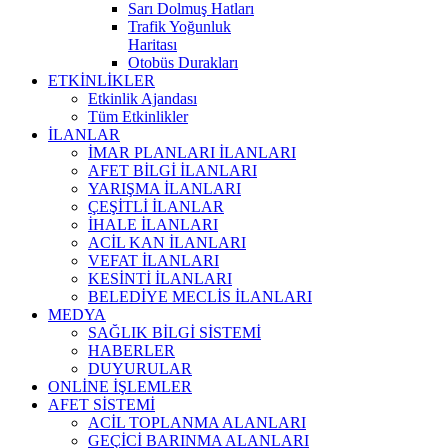
Sarı Dolmuş Hatları
Trafik Yoğunluk
Haritası
Otobüs Durakları
ETKİNLİKLER
Etkinlik Ajandası
Tüm Etkinlikler
İLANLAR
İMAR PLANLARI İLANLARI
AFET BİLGİ İLANLARI
YARIŞMA İLANLARI
ÇEŞİTLİ İLANLAR
İHALE İLANLARI
ACİL KAN İLANLARI
VEFAT İLANLARI
KESİNTİ İLANLARI
BELEDİYE MECLİS İLANLARI
MEDYA
SAĞLIK BİLGİ SİSTEMİ
HABERLER
DUYURULAR
ONLİNE İŞLEMLER
AFET SİSTEMİ
ACİL TOPLANMA ALANLARI
GEÇİCİ BARINMA ALANLARI