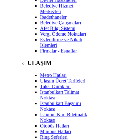
Devlet Hastaneleri
Belediye Hizmet
Merkezleri
İbadethaneler
Belediye Çalışmaları
Afet Bilgi Sistemi
Vergi Ödeme Noktaları
Evlendirme ve Nikah
İşlemleri
Firmalar - Esnaflar
ULAŞIM
Metro Hatları
Ulaşım Ücret Tarifeleri
Taksi Durakları
İstanbulkart Talimat
Noktası
İstanbulkart Başvuru
Noktası
İstanbul Kart Biletmatik
Noktası
Otobüs Hatları
Minibüs Hatları
Ring Seferleri