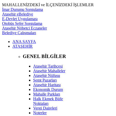
MAHALLENİZDEKİ ve İLÇENİZDEKİ İŞLEMLER
İmar Durumu Sorgulama
Ataşehir eBelediye
E-Devlet Uygulaması
Otobüs Sefer Sorgulama
Ataşehir Nöbetçi Eczaneler
Belediye Çalışmaları
ANA SAYFA
ATAŞEHİR
GENEL BİLGİLER
Ataşehir Tarihçesi
Ataşehir Mahalleler
Ataşehir Nüfusu
Semt Pazarları
Ataşehir Haritası
Ekonomik Durum
Mahalle Parkları
Halk Ekmek Büfe
Noktaları
Vergi Daireleri
Noterler