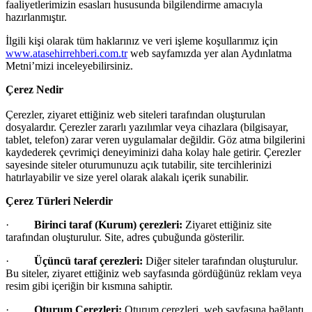
temasıyla
faaliyetlerimizin esasları hususunda bilgilendirme amacıyla
gerçekleştirilecek
hazırlanmıştır.
etkinlikler, 15-
İlgili kişi olarak t
üm haklarınız ve veri işleme koşullarımız için
17 Temmuz
www.atasehirrehberi.com.tr
web sayfamızda yer alan Aydınlatma
tarihleri
Metni’mizi inceleyebilirsiniz.
arasında çeşitli
noktalarda
Çerez Nedir
düzenlenecek.
Çerezler, ziyaret ettiğiniz web siteleri tarafından oluşturulan
dosyalardır.
Çerezler zararlı yazılımlar veya cihazlara (bilgisayar,
tablet, telefon) zarar veren uygulamalar değildir. Göz atma bilgilerini
kaydederek çevrimiçi deneyiminizi daha kolay hale getirir. Çerezler
sayesinde siteler oturumunuzu açık tutabilir, site tercihlerinizi
hatırlayabilir ve size yerel olarak alakalı içerik sunabilir.
Çerez Türleri Nelerdir
·
Birinci taraf (Kurum) çerezleri:
Ziyaret ettiğiniz site
tarafından oluşturulur. Site, adres
çubuğunda gösterilir.
·
Üçüncü taraf çerezleri:
Diğer siteler tarafından oluşturulur.
Bu siteler, ziyaret ettiğiniz web sayfasında g
ördüğünüz reklam veya
resim gibi içeriğin bir kısmına sahiptir.
·
Oturum Çerezleri:
Oturum çerezleri, web sayfasına bağlantı