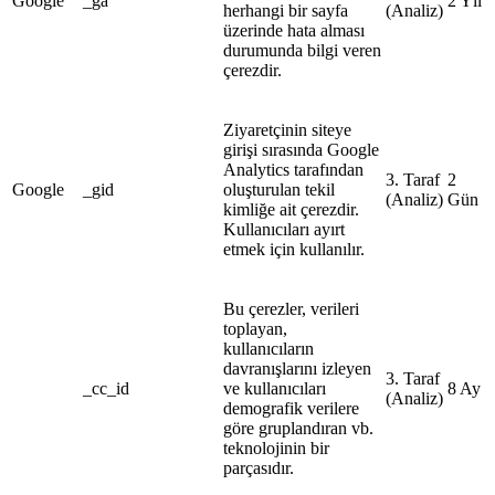
Google
_ga
2 Yıl
herhangi bir sayfa
(Analiz)
üzerinde hata alması
durumunda bilgi veren
çerezdir.
Ziyaretçinin siteye
girişi sırasında Google
Analytics tarafından
3. Taraf
2
Google
_gid
oluşturulan tekil
(Analiz)
Gün
kimliğe ait
çerezdir.
Kullanıcıları ayırt
etmek için kullanılır.
Bu çerezler, verileri
toplayan,
kullanıcıların
davranışlarını izleyen
3. Taraf
_cc_id
ve kullanıcıları
8 Ay
(Analiz)
demografik verilere
g
öre gruplandıran vb.
teknolojinin bir
parçasıdır.