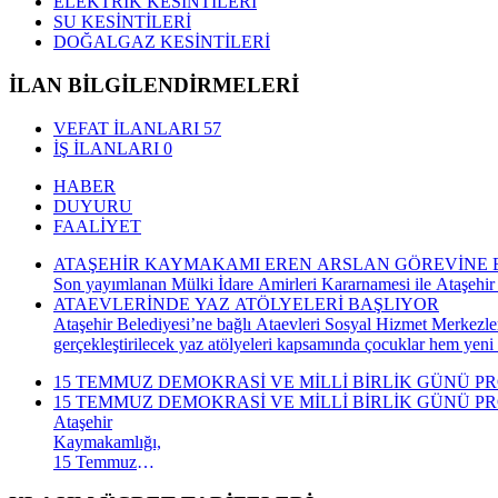
ELEKTRİK KESİNTİLERİ
SU KESİNTİLERİ
DOĞALGAZ KESİNTİLERİ
İLAN BİLGİLENDİRMELERİ
VEFAT İLANLARI
57
İŞ İLANLARI
0
HABER
DUYURU
FAALİYET
ATAŞEHİR KAYMAKAMI EREN ARSLAN GÖREVİNE 
Son yayımlanan Mülki İdare Amirleri Kararnamesi ile Ataşehir
ATAEVLERİNDE YAZ ATÖLYELERİ BAŞLIYOR
Ataşehir Belediyesi’ne bağlı Ataevleri Sosyal Hizmet Merkezle
gerçekleştirilecek yaz atölyeleri kapsamında çocuklar hem yeni
15 TEMMUZ DEMOKRASİ VE MİLLİ BİRLİK GÜNÜ P
15 TEMMUZ DEMOKRASİ VE MİLLİ BİRLİK GÜNÜ P
Ataşehir
Kaymakamlığı,
15 Temmuz
Demokrasi ve