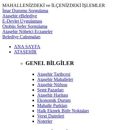
MAHALLENİZDEKİ ve İLÇENİZDEKİ İŞLEMLER
İmar Durumu Sorgulama
Ataşehir eBelediye
E-Devlet Uygulaması
Otobüs Sefer Sorgulama
Ataşehir Nöbetçi Eczaneler
Belediye Çalışmaları
ANA SAYFA
ATAŞEHİR
GENEL BİLGİLER
Ataşehir Tarihçesi
Ataşehir Mahalleler
Ataşehir Nüfusu
Semt Pazarları
Ataşehir Haritası
Ekonomik Durum
Mahalle Parkları
Halk Ekmek Büfe Noktaları
Vergi Daireleri
Noterler