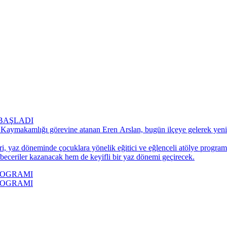
BAŞLADI
 Kaymakamlığı görevine atanan Eren Arslan, bugün ilçeye gelerek yeni 
ri, yaz döneminde çocuklara yönelik eğitici ve eğlenceli atölye progra
 beceriler kazanacak hem de keyifli bir yaz dönemi geçirecek.
ROGRAMI
ROGRAMI