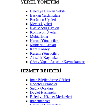
YEREL YÖNETİM
Belediye Başkan Vekili
Başkan Yardımcıları
Encümen Üyeleri
Meclis Üyeleri
İBB Meclis Üyeleri
Komisyon Üyeleri
Muhtarlıklar
Kurum Yöneticileri
Muhtarlık Azaları
Kent Konseyi
Kurum Yöneticileri
Ataşehir Kaymakamı
Görev Yapan Ataşehir Kaymakamları
HİZMET REHBERİ
İmar Bilgilendirme Ofisleri
Nöbetçi Eczaneler
Sağlık Ocakları
Devlet Hastaneleri
Belediye Hizmet Merkezleri
İbadethaneler