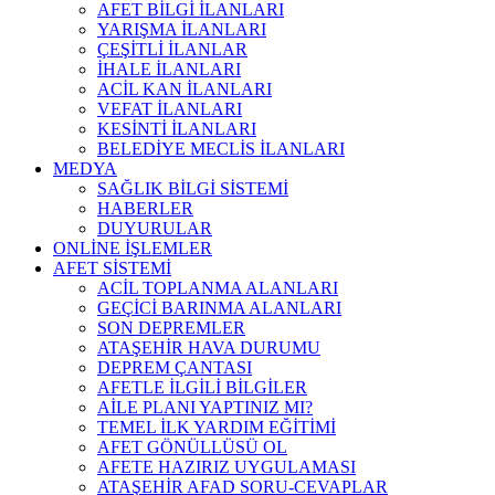
AFET BİLGİ İLANLARI
YARIŞMA İLANLARI
ÇEŞİTLİ İLANLAR
İHALE İLANLARI
ACİL KAN İLANLARI
VEFAT İLANLARI
KESİNTİ İLANLARI
BELEDİYE MECLİS İLANLARI
MEDYA
SAĞLIK BİLGİ SİSTEMİ
HABERLER
DUYURULAR
ONLİNE İŞLEMLER
AFET SİSTEMİ
ACİL TOPLANMA ALANLARI
GEÇİCİ BARINMA ALANLARI
SON DEPREMLER
ATAŞEHİR HAVA DURUMU
DEPREM ÇANTASI
AFETLE İLGİLİ BİLGİLER
AİLE PLANI YAPTINIZ MI?
TEMEL İLK YARDIM EĞİTİMİ
AFET GÖNÜLLÜSÜ OL
AFETE HAZIRIZ UYGULAMASI
ATAŞEHİR AFAD SORU-CEVAPLAR