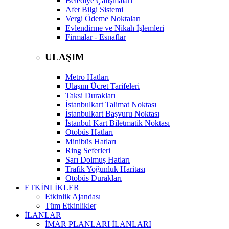
Belediye Çalışmaları
Afet Bilgi Sistemi
Vergi Ödeme Noktaları
Evlendirme ve Nikah İşlemleri
Firmalar - Esnaflar
ULAŞIM
Metro Hatları
Ulaşım Ücret Tarifeleri
Taksi Durakları
İstanbulkart Talimat Noktası
İstanbulkart Başvuru Noktası
İstanbul Kart Biletmatik Noktası
Otobüs Hatları
Minibüs Hatları
Ring Seferleri
Sarı Dolmuş Hatları
Trafik Yoğunluk Haritası
Otobüs Durakları
ETKİNLİKLER
Etkinlik Ajandası
Tüm Etkinlikler
İLANLAR
İMAR PLANLARI İLANLARI