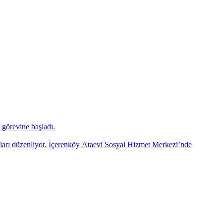
görevine başladı.
mları düzenliyor. İçerenköy Ataevi Sosyal Hizmet Merkezi’nde