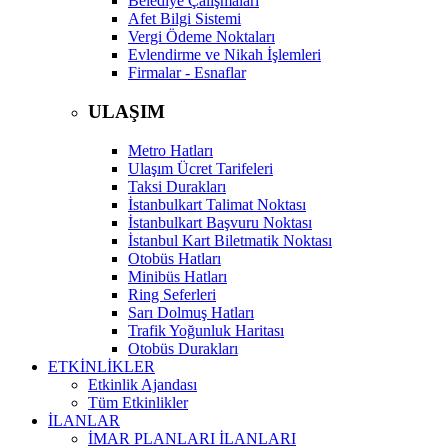
Belediye Çalışmaları
Afet Bilgi Sistemi
Vergi Ödeme Noktaları
Evlendirme ve Nikah İşlemleri
Firmalar - Esnaflar
ULAŞIM
Metro Hatları
Ulaşım Ücret Tarifeleri
Taksi Durakları
İstanbulkart Talimat Noktası
İstanbulkart Başvuru Noktası
İstanbul Kart Biletmatik Noktası
Otobüs Hatları
Minibüs Hatları
Ring Seferleri
Sarı Dolmuş Hatları
Trafik Yoğunluk Haritası
Otobüs Durakları
ETKİNLİKLER
Etkinlik Ajandası
Tüm Etkinlikler
İLANLAR
İMAR PLANLARI İLANLARI