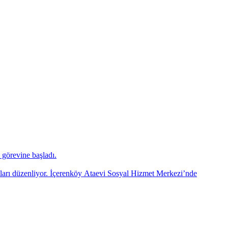
görevine başladı.
mları düzenliyor. İçerenköy Ataevi Sosyal Hizmet Merkezi’nde