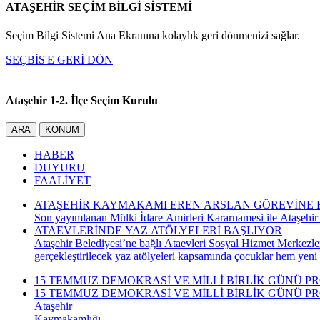
ATAŞEHİR SEÇİM BİLGİ SİSTEMİ
Seçim Bilgi Sistemi Ana Ekranına kolaylık geri dönmenizi sağlar.
SEÇBİS'E GERİ DÖN
Ataşehir 1-2. İlçe Seçim Kurulu
ARA
KONUM
HABER
DUYURU
FAALİYET
ATAŞEHİR KAYMAKAMI EREN ARSLAN GÖREVİNE 
Son yayımlanan Mülki İdare Amirleri Kararnamesi ile Ataşehir
ATAEVLERİNDE YAZ ATÖLYELERİ BAŞLIYOR
Ataşehir Belediyesi’ne bağlı Ataevleri Sosyal Hizmet Merkezle
gerçekleştirilecek yaz atölyeleri kapsamında çocuklar hem yeni
15 TEMMUZ DEMOKRASİ VE MİLLİ BİRLİK GÜNÜ P
15 TEMMUZ DEMOKRASİ VE MİLLİ BİRLİK GÜNÜ P
Ataşehir
Kaymakamlığı,