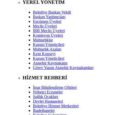
YEREL YÖNETİM
Belediye Başkan Vekili
Başkan Yardımcıları
Encümen Üyeleri
Meclis Üyeleri
İBB Meclis Üyeleri
Komisyon Üyeleri
Muhtarlıklar
Kurum Yöneticileri
Muhtarlık Azaları
Kent Konseyi
Kurum Yöneticileri
Ataşehir Kaymakamı
Görev Yapan Ataşehir Kaymakamları
HİZMET REHBERİ
İmar Bilgilendirme Ofisleri
Nöbetçi Eczaneler
Sağlık Ocakları
Devlet Hastaneleri
Belediye Hizmet Merkezleri
İbadethaneler