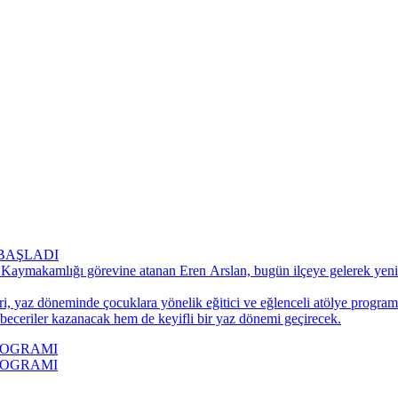
BAŞLADI
 Kaymakamlığı görevine atanan Eren Arslan, bugün ilçeye gelerek yeni 
ri, yaz döneminde çocuklara yönelik eğitici ve eğlenceli atölye progra
 beceriler kazanacak hem de keyifli bir yaz dönemi geçirecek.
ROGRAMI
ROGRAMI