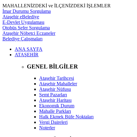
MAHALLENİZDEKİ ve İLÇENİZDEKİ İŞLEMLER
İmar Durumu Sorgulama
Ataşehir eBelediye
E-Devlet Uygulaması
Otobüs Sefer Sorgulama
Ataşehir Nöbetçi Eczaneler
Belediye Çalışmaları
ANA SAYFA
ATAŞEHİR
GENEL BİLGİLER
Ataşehir Tarihçesi
Ataşehir Mahalleler
Ataşehir Nüfusu
Semt Pazarları
Ataşehir Haritası
Ekonomik Durum
Mahalle Parkları
Halk Ekmek Büfe Noktaları
Vergi Daireleri
Noterler