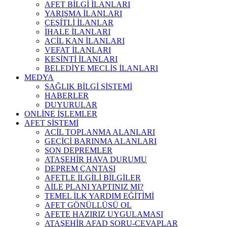
AFET BİLGİ İLANLARI
YARIŞMA İLANLARI
ÇEŞİTLİ İLANLAR
İHALE İLANLARI
ACİL KAN İLANLARI
VEFAT İLANLARI
KESİNTİ İLANLARI
BELEDİYE MECLİS İLANLARI
MEDYA
SAĞLIK BİLGİ SİSTEMİ
HABERLER
DUYURULAR
ONLİNE İŞLEMLER
AFET SİSTEMİ
ACİL TOPLANMA ALANLARI
GEÇİCİ BARINMA ALANLARI
SON DEPREMLER
ATAŞEHİR HAVA DURUMU
DEPREM ÇANTASI
AFETLE İLGİLİ BİLGİLER
AİLE PLANI YAPTINIZ MI?
TEMEL İLK YARDIM EĞİTİMİ
AFET GÖNÜLLÜSÜ OL
AFETE HAZIRIZ UYGULAMASI
ATAŞEHİR AFAD SORU-CEVAPLAR