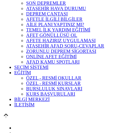
SON DEPREMLER
ATAŞEHİR HAVA DURUMU
DEPREM ÇANTASI
AFETLE İLGİLİ BİLGİLER
AİLE PLANI YAPTINIZ MI?
TEMEL İLK YARDIM EĞİTİMİ
AFET GÖNÜLLÜSÜ OL
AFETE HAZIRIZ UYGULAMASI
ATAŞEHİR AFAD SORU-CEVAPLAR
ZORUNLU DEPREM SİGORTASI
ONLİNE AFET EĞİTİMİ
AFAD KAMU SPOTLARI
SEÇİM SİSTEMİ
EĞİTİM
ÖZEL - RESMİ OKULLAR
ÖZEL - RESMİ KURSLAR
BURSLULUK SINAVLARI
KURS BAŞVURULARI
BİLGİ MERKEZİ
İLETİŞİM