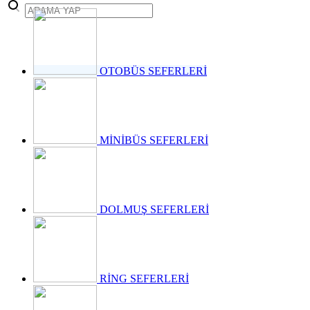
takvimini
açıkladı. "İrade
Bizim, Vatan
Bizim"
temasıyla
gerçekleştirilecek
OTOBÜS SEFERLERİ
etkinlikler, 15-
17 Temmuz
tarihleri
arasında çeşitli
noktalarda
MİNİBÜS SEFERLERİ
düzenlenecek.
DOLMUŞ SEFERLERİ
RİNG SEFERLERİ