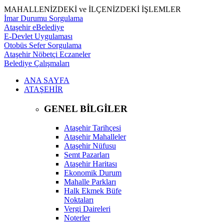
MAHALLENİZDEKİ ve İLÇENİZDEKİ İŞLEMLER
İmar Durumu Sorgulama
Ataşehir eBelediye
E-Devlet Uygulaması
Otobüs Sefer Sorgulama
Ataşehir Nöbetçi Eczaneler
Belediye Çalışmaları
ANA SAYFA
ATAŞEHİR
GENEL BİLGİLER
Ataşehir Tarihçesi
Ataşehir Mahalleler
Ataşehir Nüfusu
Semt Pazarları
Ataşehir Haritası
Ekonomik Durum
Mahalle Parkları
Halk Ekmek Büfe
Noktaları
Vergi Daireleri
Noterler