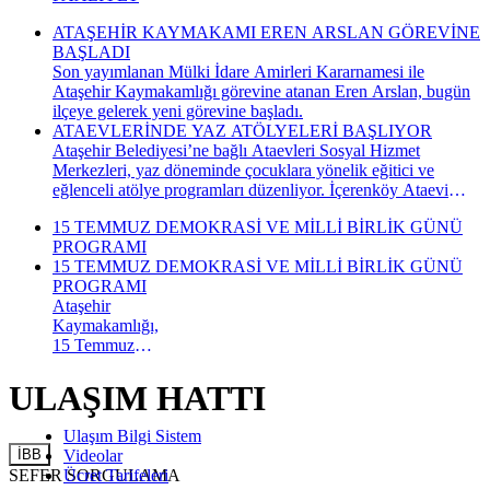
ATAŞEHİR KAYMAKAMI EREN ARSLAN GÖREVİNE
BAŞLADI
Son yayımlanan Mülki İdare Amirleri Kararnamesi ile
Ataşehir Kaymakamlığı görevine atanan Eren Arslan, bugün
ilçeye gelerek yeni görevine başladı.
ATAEVLERİNDE YAZ ATÖLYELERİ BAŞLIYOR
Ataşehir Belediyesi’ne bağlı Ataevleri Sosyal Hizmet
Merkezleri, yaz döneminde çocuklara yönelik eğitici ve
eğlenceli atölye programları düzenliyor. İçerenköy Ataevi
Sosyal Hizmet Merkezi’nde gerçekleştirilecek yaz atölyeleri
15 TEMMUZ DEMOKRASİ VE MİLLİ BİRLİK GÜNÜ
kapsamında çocuklar hem yeni beceriler kazanacak hem de
PROGRAMI
keyifli bir yaz dönemi geçirecek.
15 TEMMUZ DEMOKRASİ VE MİLLİ BİRLİK GÜNÜ
PROGRAMI
Ataşehir
Kaymakamlığı,
15 Temmuz
Demokrasi ve
Millî Birlik
ULAŞIM HATTI
Günü
kapsamında
Ulaşım Bilgi Sistem
düzenlenecek
İBB
Videolar
anma
SEFER SORGULAMA
Ücret Tarifeleri
programının