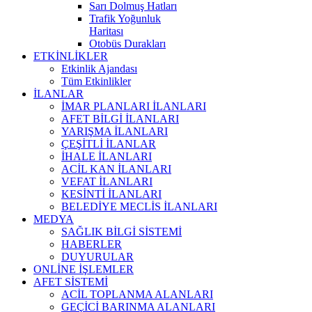
Sarı Dolmuş Hatları
Trafik Yoğunluk
Haritası
Otobüs Durakları
ETKİNLİKLER
Etkinlik Ajandası
Tüm Etkinlikler
İLANLAR
İMAR PLANLARI İLANLARI
AFET BİLGİ İLANLARI
YARIŞMA İLANLARI
ÇEŞİTLİ İLANLAR
İHALE İLANLARI
ACİL KAN İLANLARI
VEFAT İLANLARI
KESİNTİ İLANLARI
BELEDİYE MECLİS İLANLARI
MEDYA
SAĞLIK BİLGİ SİSTEMİ
HABERLER
DUYURULAR
ONLİNE İŞLEMLER
AFET SİSTEMİ
ACİL TOPLANMA ALANLARI
GEÇİCİ BARINMA ALANLARI