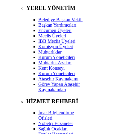
YEREL YÖNETİM
Belediye Başkan Vekili
Başkan Yardımcıları
Encümen Üyeleri
Meclis Üyeleri
İBB Meclis Üyeleri
Komisyon Üyeleri
Muhtarlıklar
Kurum Yöneticileri
Muhtarlık Azaları
Kent Konseyi
Kurum Yöneticileri
Ataşehir Kaymakamı
Görev Yapan Ataşehir
Kaymakamları
HİZMET REHBERİ
İmar Bilgilendirme
Ofisleri
Nöbetçi Eczaneler
Sağlık Ocakları