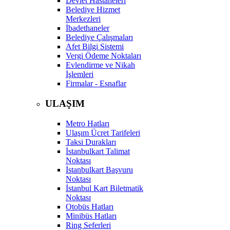
Devlet Hastaneleri
Belediye Hizmet
Merkezleri
İbadethaneler
Belediye Çalışmaları
Afet Bilgi Sistemi
Vergi Ödeme Noktaları
Evlendirme ve Nikah
İşlemleri
Firmalar - Esnaflar
ULAŞIM
Metro Hatları
Ulaşım Ücret Tarifeleri
Taksi Durakları
İstanbulkart Talimat
Noktası
İstanbulkart Başvuru
Noktası
İstanbul Kart Biletmatik
Noktası
Otobüs Hatları
Minibüs Hatları
Ring Seferleri