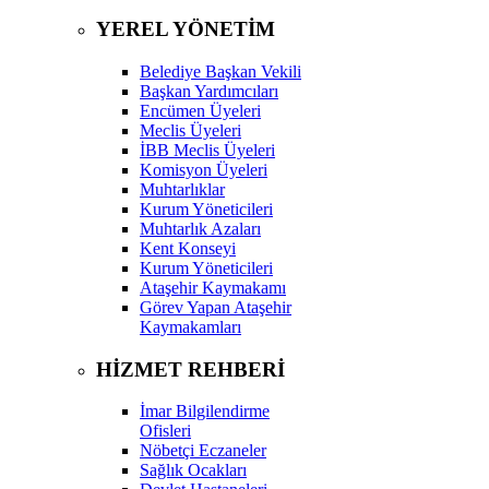
YEREL YÖNETİM
Belediye Başkan Vekili
Başkan Yardımcıları
Encümen Üyeleri
Meclis Üyeleri
İBB Meclis Üyeleri
Komisyon Üyeleri
Muhtarlıklar
Kurum Yöneticileri
Muhtarlık Azaları
Kent Konseyi
Kurum Yöneticileri
Ataşehir Kaymakamı
Görev Yapan Ataşehir
Kaymakamları
HİZMET REHBERİ
İmar Bilgilendirme
Ofisleri
Nöbetçi Eczaneler
Sağlık Ocakları