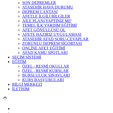
SON DEPREMLER
ATAŞEHİR HAVA DURUMU
DEPREM ÇANTASI
AFETLE İLGİLİ BİLGİLER
AİLE PLANI YAPTINIZ MI?
TEMEL İLK YARDIM EĞİTİMİ
AFET GÖNÜLLÜSÜ OL
AFETE HAZIRIZ UYGULAMASI
ATAŞEHİR AFAD SORU-CEVAPLAR
ZORUNLU DEPREM SİGORTASI
ONLİNE AFET EĞİTİMİ
AFAD KAMU SPOTLARI
SEÇİM SİSTEMİ
EĞİTİM
ÖZEL - RESMİ OKULLAR
ÖZEL - RESMİ KURSLAR
BURSLULUK SINAVLARI
KURS BAŞVURULARI
BİLGİ MERKEZİ
İLETİŞİM