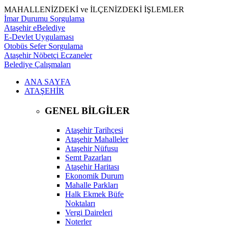
MAHALLENİZDEKİ ve İLÇENİZDEKİ İŞLEMLER
İmar Durumu Sorgulama
Ataşehir eBelediye
E-Devlet Uygulaması
Otobüs Sefer Sorgulama
Ataşehir Nöbetçi Eczaneler
Belediye Çalışmaları
ANA SAYFA
ATAŞEHİR
GENEL BİLGİLER
Ataşehir Tarihçesi
Ataşehir Mahalleler
Ataşehir Nüfusu
Semt Pazarları
Ataşehir Haritası
Ekonomik Durum
Mahalle Parkları
Halk Ekmek Büfe
Noktaları
Vergi Daireleri
Noterler