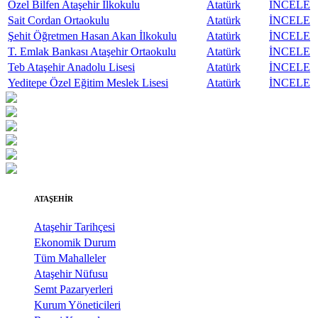
Özel Bilfen Ataşehir İlkokulu
Atatürk
İNCELE
Sait Cordan Ortaokulu
Atatürk
İNCELE
Şehit Öğretmen Hasan Akan İlkokulu
Atatürk
İNCELE
T. Emlak Bankası Ataşehir Ortaokulu
Atatürk
İNCELE
Teb Ataşehir Anadolu Lisesi
Atatürk
İNCELE
Yeditepe Özel Eğitim Meslek Lisesi
Atatürk
İNCELE
ATAŞEHİR
Ataşehir Tarihçesi
Ekonomik Durum
Tüm Mahalleler
Ataşehir Nüfusu
Semt Pazaryerleri
Kurum Yöneticileri