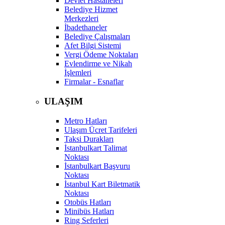
Devlet Hastaneleri
Belediye Hizmet
Merkezleri
İbadethaneler
Belediye Çalışmaları
Afet Bilgi Sistemi
Vergi Ödeme Noktaları
Evlendirme ve Nikah
İşlemleri
Firmalar - Esnaflar
ULAŞIM
Metro Hatları
Ulaşım Ücret Tarifeleri
Taksi Durakları
İstanbulkart Talimat
Noktası
İstanbulkart Başvuru
Noktası
İstanbul Kart Biletmatik
Noktası
Otobüs Hatları
Minibüs Hatları
Ring Seferleri