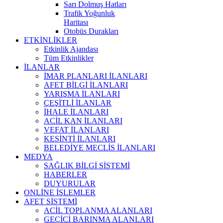
Sarı Dolmuş Hatları
Trafik Yoğunluk
Haritası
Otobüs Durakları
ETKİNLİKLER
Etkinlik Ajandası
Tüm Etkinlikler
İLANLAR
İMAR PLANLARI İLANLARI
AFET BİLGİ İLANLARI
YARIŞMA İLANLARI
ÇEŞİTLİ İLANLAR
İHALE İLANLARI
ACİL KAN İLANLARI
VEFAT İLANLARI
KESİNTİ İLANLARI
BELEDİYE MECLİS İLANLARI
MEDYA
SAĞLIK BİLGİ SİSTEMİ
HABERLER
DUYURULAR
ONLİNE İŞLEMLER
AFET SİSTEMİ
ACİL TOPLANMA ALANLARI
GEÇİCİ BARINMA ALANLARI