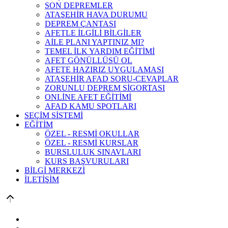
SON DEPREMLER
ATAŞEHİR HAVA DURUMU
DEPREM ÇANTASI
AFETLE İLGİLİ BİLGİLER
AİLE PLANI YAPTINIZ MI?
TEMEL İLK YARDIM EĞİTİMİ
AFET GÖNÜLLÜSÜ OL
AFETE HAZIRIZ UYGULAMASI
ATAŞEHİR AFAD SORU-CEVAPLAR
ZORUNLU DEPREM SİGORTASI
ONLİNE AFET EĞİTİMİ
AFAD KAMU SPOTLARI
SEÇİM SİSTEMİ
EĞİTİM
ÖZEL - RESMİ OKULLAR
ÖZEL - RESMİ KURSLAR
BURSLULUK SINAVLARI
KURS BAŞVURULARI
BİLGİ MERKEZİ
İLETİŞİM