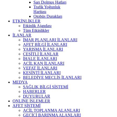
Sarı Dolmuş Hatları
Trafik Yoğunluk
Haritası
Otobüs Durakları
ETKİNLİKLER
Etkinlik Ajandası
Tüm Etkinlikler
İLANLAR
İMAR PLANLARI İLANLARI
AFET BİLGİ İLANLARI
YARIŞMA İLANLARI
ÇEŞİTLİ İLANLAR
İHALE İLANLARI
ACİL KAN İLANLARI
VEFAT İLANLARI
KESİNTİ İLANLARI
BELEDİYE MECLİS İLANLARI
MEDYA
SAĞLIK BİLGİ SİSTEMİ
HABERLER
DUYURULAR
ONLİNE İŞLEMLER
AFET SİSTEMİ
ACİL TOPLANMA ALANLARI
GEÇİCİ BARINMA ALANLARI