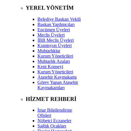
YEREL YÖNETİM
Belediye Başkan Vekili
Başkan Yardımcıları
Encümen Üyeleri
Meclis Üyeleri
İBB Meclis Üyeleri
Komisyon Üyeleri
Muhtarlıklar
Kurum Yöneticileri
Muhtarlık Azaları
Kent Konseyi
Kurum Yöneticileri
Ataşehir Kaymakamı
Görev Yapan Ataşehir
Kaymakamları
HİZMET REHBERİ
İmar Bilgilendirme
Ofisleri
Nöbetçi Eczaneler
Sağlık Ocakları