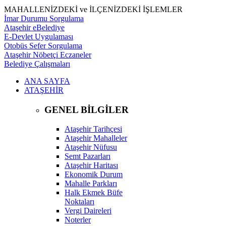
MAHALLENİZDEKİ ve İLÇENİZDEKİ İŞLEMLER
İmar Durumu Sorgulama
Ataşehir eBelediye
E-Devlet Uygulaması
Otobüs Sefer Sorgulama
Ataşehir Nöbetçi Eczaneler
Belediye Çalışmaları
ANA SAYFA
ATAŞEHİR
GENEL BİLGİLER
Ataşehir Tarihçesi
Ataşehir Mahalleler
Ataşehir Nüfusu
Semt Pazarları
Ataşehir Haritası
Ekonomik Durum
Mahalle Parkları
Halk Ekmek Büfe
Noktaları
Vergi Daireleri
Noterler