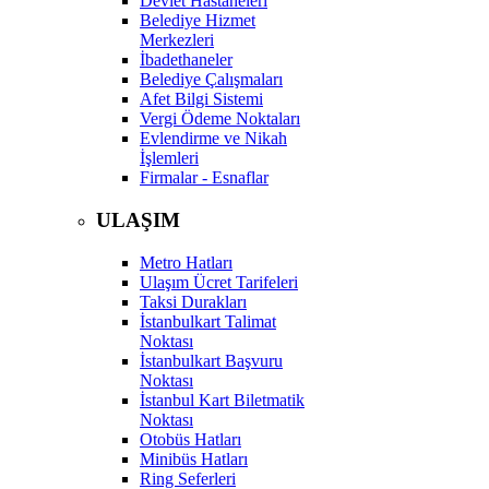
Devlet Hastaneleri
Belediye Hizmet
Merkezleri
İbadethaneler
Belediye Çalışmaları
Afet Bilgi Sistemi
Vergi Ödeme Noktaları
Evlendirme ve Nikah
İşlemleri
Firmalar - Esnaflar
ULAŞIM
Metro Hatları
Ulaşım Ücret Tarifeleri
Taksi Durakları
İstanbulkart Talimat
Noktası
İstanbulkart Başvuru
Noktası
İstanbul Kart Biletmatik
Noktası
Otobüs Hatları
Minibüs Hatları
Ring Seferleri