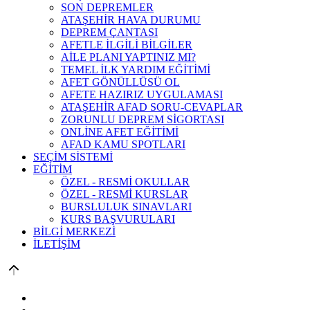
SON DEPREMLER
ATAŞEHİR HAVA DURUMU
DEPREM ÇANTASI
AFETLE İLGİLİ BİLGİLER
AİLE PLANI YAPTINIZ MI?
TEMEL İLK YARDIM EĞİTİMİ
AFET GÖNÜLLÜSÜ OL
AFETE HAZIRIZ UYGULAMASI
ATAŞEHİR AFAD SORU-CEVAPLAR
ZORUNLU DEPREM SİGORTASI
ONLİNE AFET EĞİTİMİ
AFAD KAMU SPOTLARI
SEÇİM SİSTEMİ
EĞİTİM
ÖZEL - RESMİ OKULLAR
ÖZEL - RESMİ KURSLAR
BURSLULUK SINAVLARI
KURS BAŞVURULARI
BİLGİ MERKEZİ
İLETİŞİM