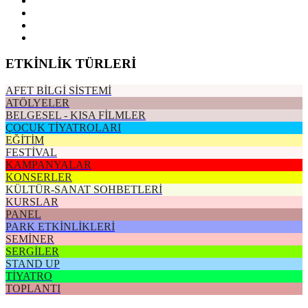
ETKİNLİK TÜRLERİ
AFET BİLGİ SİSTEMİ
ATÖLYELER
BELGESEL - KISA FİLMLER
ÇOCUK TİYATROLARI
EĞİTİM
FESTİVAL
KAMPANYALAR
KONSERLER
KÜLTÜR-SANAT SOHBETLERİ
KURSLAR
PANEL
PARK ETKİNLİKLERİ
SEMİNER
SERGİLER
STAND UP
TİYATRO
TOPLANTI