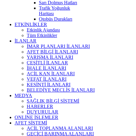
Sarı Dolmuş Hatları
Trafik Yoğunluk
Haritası
Otobüs Durakları
ETKİNLİKLER
Etkinlik Ajandası
Tüm Etkinlikler
İLANLAR
İMAR PLANLARI İLANLARI
AFET BİLGİ İLANLARI
YARIŞMA İLANLARI
ÇEŞİTLİ İLANLAR
İHALE İLANLARI
ACİL KAN İLANLARI
VEFAT İLANLARI
KESİNTİ İLANLARI
BELEDİYE MECLİS İLANLARI
MEDYA
SAĞLIK BİLGİ SİSTEMİ
HABERLER
DUYURULAR
ONLİNE İŞLEMLER
AFET SİSTEMİ
ACİL TOPLANMA ALANLARI
GEÇİCİ BARINMA ALANLARI