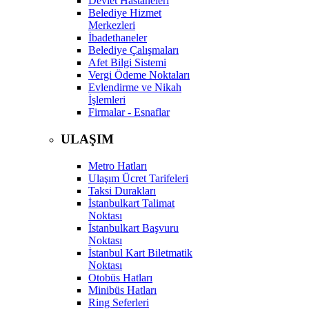
Devlet Hastaneleri
Belediye Hizmet
Merkezleri
İbadethaneler
Belediye Çalışmaları
Afet Bilgi Sistemi
Vergi Ödeme Noktaları
Evlendirme ve Nikah
İşlemleri
Firmalar - Esnaflar
ULAŞIM
Metro Hatları
Ulaşım Ücret Tarifeleri
Taksi Durakları
İstanbulkart Talimat
Noktası
İstanbulkart Başvuru
Noktası
İstanbul Kart Biletmatik
Noktası
Otobüs Hatları
Minibüs Hatları
Ring Seferleri