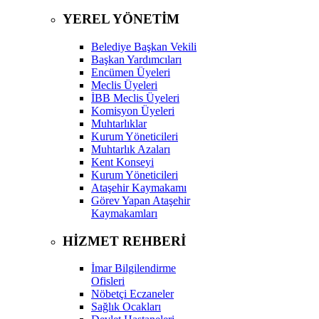
YEREL YÖNETİM
Belediye Başkan Vekili
Başkan Yardımcıları
Encümen Üyeleri
Meclis Üyeleri
İBB Meclis Üyeleri
Komisyon Üyeleri
Muhtarlıklar
Kurum Yöneticileri
Muhtarlık Azaları
Kent Konseyi
Kurum Yöneticileri
Ataşehir Kaymakamı
Görev Yapan Ataşehir
Kaymakamları
HİZMET REHBERİ
İmar Bilgilendirme
Ofisleri
Nöbetçi Eczaneler
Sağlık Ocakları