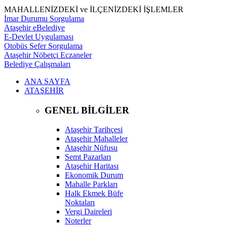
MAHALLENİZDEKİ ve İLÇENİZDEKİ İŞLEMLER
İmar Durumu Sorgulama
Ataşehir eBelediye
E-Devlet Uygulaması
Otobüs Sefer Sorgulama
Ataşehir Nöbetçi Eczaneler
Belediye Çalışmaları
ANA SAYFA
ATAŞEHİR
GENEL BİLGİLER
Ataşehir Tarihçesi
Ataşehir Mahalleler
Ataşehir Nüfusu
Semt Pazarları
Ataşehir Haritası
Ekonomik Durum
Mahalle Parkları
Halk Ekmek Büfe
Noktaları
Vergi Daireleri
Noterler