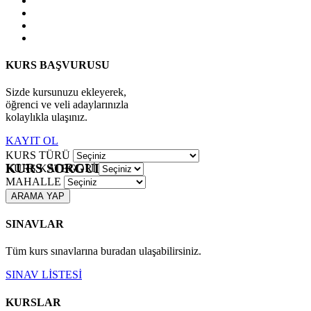
KURS BAŞVURUSU
Sizde kursunuzu ekleyerek,
öğrenci ve veli adaylarınızla
kolaylıkla ulaşınız.
KAYIT OL
KURS TÜRÜ
KURS SORGULAMA
KURS KATEGORİ
MAHALLE
ARAMA YAP
SINAVLAR
Tüm kurs sınavlarına buradan ulaşabilirsiniz.
SINAV LİSTESİ
KURSLAR