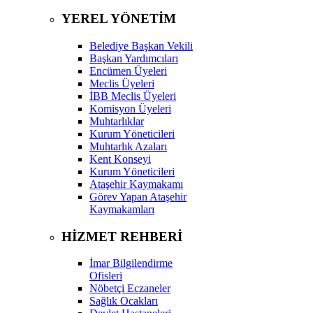
YEREL YÖNETİM
Belediye Başkan Vekili
Başkan Yardımcıları
Encümen Üyeleri
Meclis Üyeleri
İBB Meclis Üyeleri
Komisyon Üyeleri
Muhtarlıklar
Kurum Yöneticileri
Muhtarlık Azaları
Kent Konseyi
Kurum Yöneticileri
Ataşehir Kaymakamı
Görev Yapan Ataşehir
Kaymakamları
HİZMET REHBERİ
İmar Bilgilendirme
Ofisleri
Nöbetçi Eczaneler
Sağlık Ocakları