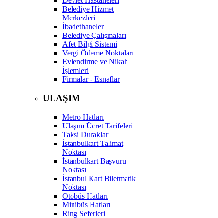
Devlet Hastaneleri
Belediye Hizmet
Merkezleri
İbadethaneler
Belediye Çalışmaları
Afet Bilgi Sistemi
Vergi Ödeme Noktaları
Evlendirme ve Nikah
İşlemleri
Firmalar - Esnaflar
ULAŞIM
Metro Hatları
Ulaşım Ücret Tarifeleri
Taksi Durakları
İstanbulkart Talimat
Noktası
İstanbulkart Başvuru
Noktası
İstanbul Kart Biletmatik
Noktası
Otobüs Hatları
Minibüs Hatları
Ring Seferleri