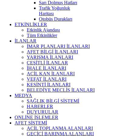
Sarı Dolmuş Hatları
Trafik Yoğunluk
Haritası
Otobüs Durakları
ETKİNLİKLER
Etkinlik Ajandası
Tüm Etkinlikler
İLANLAR
İMAR PLANLARI İLANLARI
AFET BİLGİ İLANLARI
YARIŞMA İLANLARI
ÇEŞİTLİ İLANLAR
İHALE İLANLARI
ACİL KAN İLANLARI
VEFAT İLANLARI
KESİNTİ İLANLARI
BELEDİYE MECLİS İLANLARI
MEDYA
SAĞLIK BİLGİ SİSTEMİ
HABERLER
DUYURULAR
ONLİNE İŞLEMLER
AFET SİSTEMİ
ACİL TOPLANMA ALANLARI
GEÇİCİ BARINMA ALANLARI