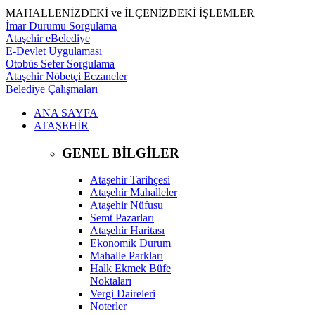
MAHALLENİZDEKİ ve İLÇENİZDEKİ İŞLEMLER
İmar Durumu Sorgulama
Ataşehir eBelediye
E-Devlet Uygulaması
Otobüs Sefer Sorgulama
Ataşehir Nöbetçi Eczaneler
Belediye Çalışmaları
ANA SAYFA
ATAŞEHİR
GENEL BİLGİLER
Ataşehir Tarihçesi
Ataşehir Mahalleler
Ataşehir Nüfusu
Semt Pazarları
Ataşehir Haritası
Ekonomik Durum
Mahalle Parkları
Halk Ekmek Büfe
Noktaları
Vergi Daireleri
Noterler