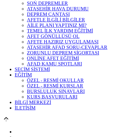
SON DEPREMLER
ATAŞEHİR HAVA DURUMU
DEPREM ÇANTASI
AFETLE İLGİLİ BİLGİLER
AİLE PLANI YAPTINIZ MI?
TEMEL İLK YARDIM EĞİTİMİ
AFET GÖNÜLLÜSÜ OL
AFETE HAZIRIZ UYGULAMASI
ATAŞEHİR AFAD SORU-CEVAPLAR
ZORUNLU DEPREM SİGORTASI
ONLİNE AFET EĞİTİMİ
AFAD KAMU SPOTLARI
SEÇİM SİSTEMİ
EĞİTİM
ÖZEL - RESMİ OKULLAR
ÖZEL - RESMİ KURSLAR
BURSLULUK SINAVLARI
KURS BAŞVURULARI
BİLGİ MERKEZİ
İLETİŞİM