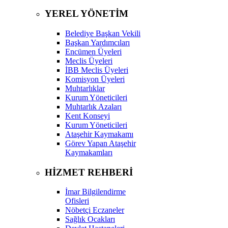
YEREL YÖNETİM
Belediye Başkan Vekili
Başkan Yardımcıları
Encümen Üyeleri
Meclis Üyeleri
İBB Meclis Üyeleri
Komisyon Üyeleri
Muhtarlıklar
Kurum Yöneticileri
Muhtarlık Azaları
Kent Konseyi
Kurum Yöneticileri
Ataşehir Kaymakamı
Görev Yapan Ataşehir
Kaymakamları
HİZMET REHBERİ
İmar Bilgilendirme
Ofisleri
Nöbetçi Eczaneler
Sağlık Ocakları