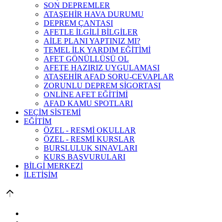
SON DEPREMLER
ATAŞEHİR HAVA DURUMU
DEPREM ÇANTASI
AFETLE İLGİLİ BİLGİLER
AİLE PLANI YAPTINIZ MI?
TEMEL İLK YARDIM EĞİTİMİ
AFET GÖNÜLLÜSÜ OL
AFETE HAZIRIZ UYGULAMASI
ATAŞEHİR AFAD SORU-CEVAPLAR
ZORUNLU DEPREM SİGORTASI
ONLİNE AFET EĞİTİMİ
AFAD KAMU SPOTLARI
SEÇİM SİSTEMİ
EĞİTİM
ÖZEL - RESMİ OKULLAR
ÖZEL - RESMİ KURSLAR
BURSLULUK SINAVLARI
KURS BAŞVURULARI
BİLGİ MERKEZİ
İLETİŞİM