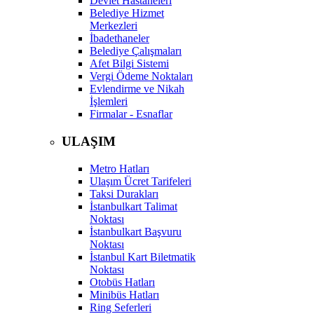
Devlet Hastaneleri
Belediye Hizmet
Merkezleri
İbadethaneler
Belediye Çalışmaları
Afet Bilgi Sistemi
Vergi Ödeme Noktaları
Evlendirme ve Nikah
İşlemleri
Firmalar - Esnaflar
ULAŞIM
Metro Hatları
Ulaşım Ücret Tarifeleri
Taksi Durakları
İstanbulkart Talimat
Noktası
İstanbulkart Başvuru
Noktası
İstanbul Kart Biletmatik
Noktası
Otobüs Hatları
Minibüs Hatları
Ring Seferleri