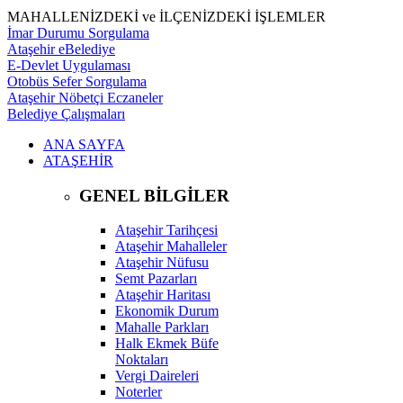
MAHALLENİZDEKİ ve İLÇENİZDEKİ İŞLEMLER
İmar Durumu Sorgulama
Ataşehir eBelediye
E-Devlet Uygulaması
Otobüs Sefer Sorgulama
Ataşehir Nöbetçi Eczaneler
Belediye Çalışmaları
ANA SAYFA
ATAŞEHİR
GENEL BİLGİLER
Ataşehir Tarihçesi
Ataşehir Mahalleler
Ataşehir Nüfusu
Semt Pazarları
Ataşehir Haritası
Ekonomik Durum
Mahalle Parkları
Halk Ekmek Büfe
Noktaları
Vergi Daireleri
Noterler