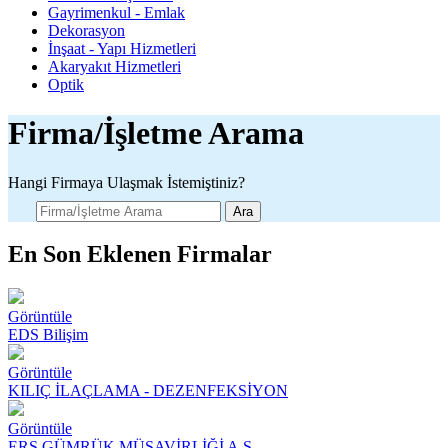
Gayrimenkul - Emlak
Dekorasyon
İnşaat - Yapı Hizmetleri
Akaryakıt Hizmetleri
Optik
Firma/İşletme Arama
Hangi Firmaya Ulaşmak İstemiştiniz?
Ara
En Son Eklenen Firmalar
Görüntüle
EDS Bilişim
Görüntüle
KILIÇ İLAÇLAMA - DEZENFEKSİYON
Görüntüle
ERS GÜMRÜK MÜŞAVİRLİĞİ A.Ş.