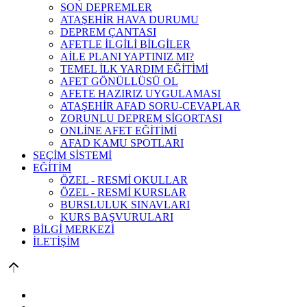
SON DEPREMLER
ATAŞEHİR HAVA DURUMU
DEPREM ÇANTASI
AFETLE İLGİLİ BİLGİLER
AİLE PLANI YAPTINIZ MI?
TEMEL İLK YARDIM EĞİTİMİ
AFET GÖNÜLLÜSÜ OL
AFETE HAZIRIZ UYGULAMASI
ATAŞEHİR AFAD SORU-CEVAPLAR
ZORUNLU DEPREM SİGORTASI
ONLİNE AFET EĞİTİMİ
AFAD KAMU SPOTLARI
SEÇİM SİSTEMİ
EĞİTİM
ÖZEL - RESMİ OKULLAR
ÖZEL - RESMİ KURSLAR
BURSLULUK SINAVLARI
KURS BAŞVURULARI
BİLGİ MERKEZİ
İLETİŞİM