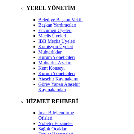
YEREL YÖNETİM
Belediye Başkan Vekili
Başkan Yardımcıları
Encümen Üyeleri
Meclis Üyeleri
İBB Meclis Üyeleri
Komisyon Üyeleri
Muhtarlıklar
Kurum Yöneticileri
Muhtarlık Azaları
Kent Konseyi
Kurum Yöneticileri
Ataşehir Kaymakamı
Görev Yapan Ataşehir
Kaymakamları
HİZMET REHBERİ
İmar Bilgilendirme
Ofisleri
Nöbetçi Eczaneler
Sağlık Ocakları