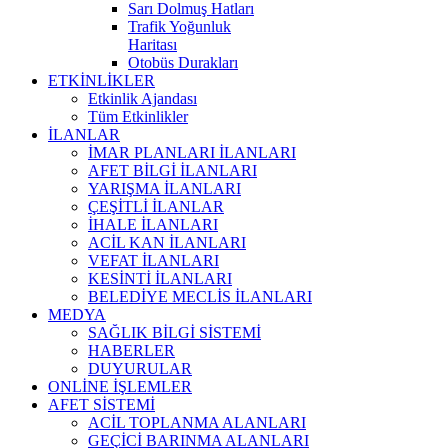
Sarı Dolmuş Hatları
Trafik Yoğunluk
Haritası
Otobüs Durakları
ETKİNLİKLER
Etkinlik Ajandası
Tüm Etkinlikler
İLANLAR
İMAR PLANLARI İLANLARI
AFET BİLGİ İLANLARI
YARIŞMA İLANLARI
ÇEŞİTLİ İLANLAR
İHALE İLANLARI
ACİL KAN İLANLARI
VEFAT İLANLARI
KESİNTİ İLANLARI
BELEDİYE MECLİS İLANLARI
MEDYA
SAĞLIK BİLGİ SİSTEMİ
HABERLER
DUYURULAR
ONLİNE İŞLEMLER
AFET SİSTEMİ
ACİL TOPLANMA ALANLARI
GEÇİCİ BARINMA ALANLARI